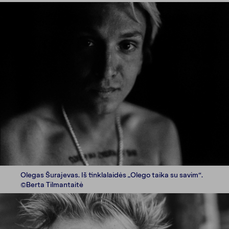
Olegas Šurajevas. Iš tinklalaidės „Olego taika su savim“.
©Berta Tilmantaitė