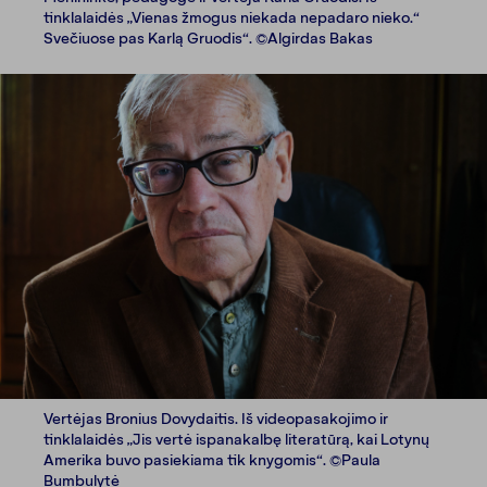
tinklalaidės „Vienas žmogus niekada nepadaro nieko.“
Svečiuose pas Karlą Gruodis“. ©Algirdas Bakas
Vertėjas Bronius Dovydaitis. Iš videopasakojimo ir
tinklalaidės „Jis vertė ispanakalbę literatūrą, kai Lotynų
Amerika buvo pasiekiama tik knygomis“. ©Paula
Bumbulytė