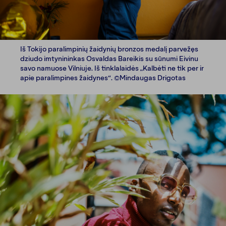
Iš Tokijo paralimpinių žaidynių bronzos medalį parvežęs
dziudo imtynininkas Osvaldas Bareikis su sūnumi Eivinu
savo namuose Vilniuje. Iš tinklalaidės „Kalbėti ne tik per ir
apie paralimpines žaidynes“. ©Mindaugas Drigotas