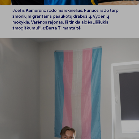
Joel iš Kamerūno rodo marškinėlius, kuriuos rado tarp
žmonių migrantams paaukotų drabužių. Vydenių
mokykla, Varėnos rajonas. Iš
tinklalaidės „Iššūkis
žmogiškumui“
. ©Berta Tilmantaitė