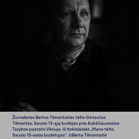
Žurnalistės Bertos Tilmantaitės tėtis Gintautas
Tilmantas, Sausio 13-ąją budėjęs prie Aukščiausiosios
Tarybos pastato Vilniuje. Iš tinklalaidės „Mano tėtis,
Sausio 13-osios budėtojas“. ©Berta Tilmantaitė