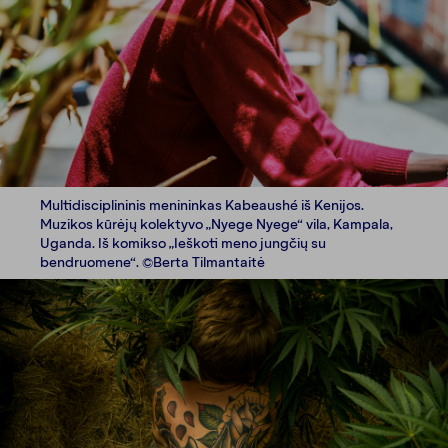
Multidisciplininis menininkas Kabeaushé iš Kenijos.
Muzikos kūrėjų kolektyvo „Nyege Nyege“ vila, Kampala,
Uganda. Iš komikso „Ieškoti meno jungčių su
bendruomene“. ©Berta Tilmantaitė