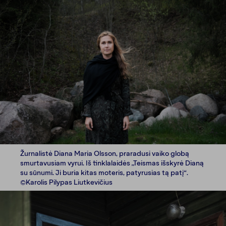
Žurnalistė Diana Maria Olsson, praradusi vaiko globą
smurtavusiam vyrui. Iš tinklalaidės „Teismas išskyrė Dianą
su sūnumi. Ji buria kitas moteris, patyrusias tą patį“.
©Karolis Pilypas Liutkevičius