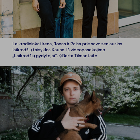
Laikrodininkai Irena, Jonas ir Raisa prie savo seniausios
laikrodžių taisyklos Kaune. Iš videopasakojimo
„Laikrodžių gydytojai“. ©Berta Tilmantaitė