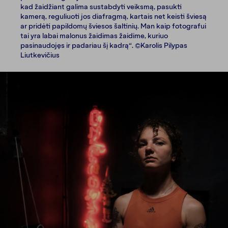
kad žaidžiant galima sustabdyti veiksmą, pasukti
kamerą, reguliuoti jos diafragmą, kartais net keisti šviesą
ar pridėti papildomų šviesos šaltinių. Man kaip fotografui
tai yra labai malonus žaidimas žaidime, kuriuo
pasinaudojęs ir padariau šį kadrą“. ©Karolis Pilypas
Liutkevičius