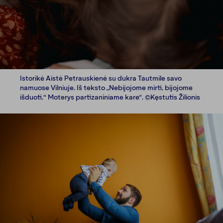
Istorikė Aistė Petrauskienė su dukra Tautmile savo
namuose Vilniuje. Iš teksto „Nebijojome mirti, bijojome
išduoti.“ Moterys partizaniniame kare“. ©Kęstutis Žilionis