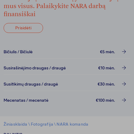
mus visus. Palaikykite NARA darbą
finansiškai
Prisidėti
Bičiulis / Bičiulė
€5
mėn.
Susirašinėjimo draugas / draugė
€10
mėn.
Susitikimų draugas / draugė
€30
mėn.
Mecenatas / mecenatė
€100
mėn.
Žiniasklaida
\
Fotografija
\
NARA komanda