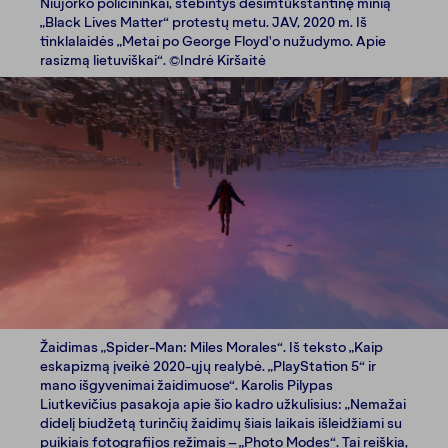
Niujorko policininkai, stebintys dešimtūkstantinę minią
„Black Lives Matter“ protestų metu. JAV, 2020 m. Iš
tinklalaidės „Metai po George Floyd'o nužudymo. Apie
rasizmą lietuviškai“. ©Indrė Kiršaitė
Žaidimas „Spider-Man: Miles Morales“. Iš teksto „Kaip
eskapizmą įveikė 2020-ųjų realybė. „PlayStation 5“ ir
mano išgyvenimai žaidimuose“. Karolis Pilypas
Liutkevičius pasakoja apie šio kadro užkulisius: „Nemažai
didelį biudžetą turinčių žaidimų šiais laikais išleidžiami su
puikiais fotografijos režimais – „Photo Modes“. Tai reiškia,