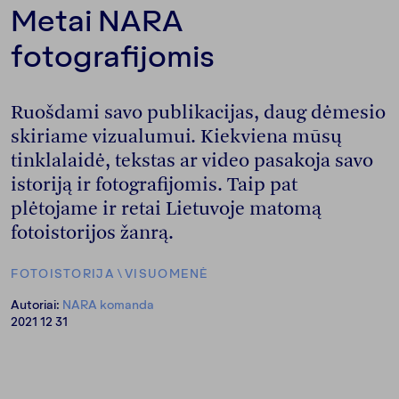
Metai NARA
fotografijomis
Ruošdami savo publikacijas, daug dėmesio
skiriame vizualumui. Kiekviena mūsų
tinklalaidė, tekstas ar video pasakoja savo
istoriją ir fotografijomis. Taip pat
plėtojame ir retai Lietuvoje matomą
fotoistorijos žanrą.
FOTOISTORIJA
\
VISUOMENĖ
Autoriai:
NARA komanda
2021 12 31