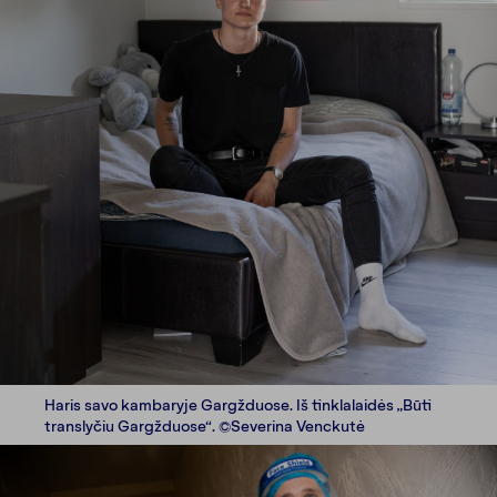
Haris savo kambaryje Gargžduose. Iš tinklalaidės „Būti
translyčiu Gargžduose“. ©Severina Venckutė