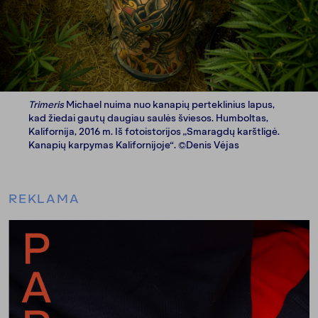
Trimeris
Michael nuima nuo kanapių perteklinius lapus,
kad žiedai gautų daugiau saulės šviesos. Humboltas,
Kalifornija, 2016 m. Iš fotoistorijos „Smaragdų karštligė.
Kanapių karpymas Kalifornijoje“. ©Denis Vėjas
REKLAMA