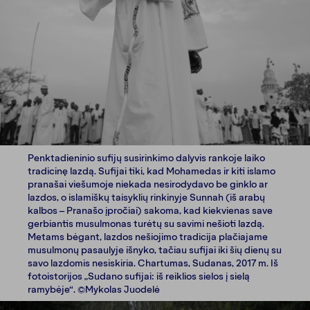
Penktadieninio sufijų susirinkimo dalyvis rankoje laiko
tradicinę lazdą. Sufijai tiki, kad Mohamedas ir kiti islamo
pranašai viešumoje niekada nesirodydavo be ginklo ar
lazdos, o islamiškų taisyklių rinkinyje Sunnah (iš arabų
kalbos – Pranašo įpročiai) sakoma, kad kiekvienas save
gerbiantis musulmonas turėtų su savimi nešioti lazdą.
Metams bėgant, lazdos nešiojimo tradicija plačiajame
musulmonų pasaulyje išnyko, tačiau sufijai iki šių dienų su
savo lazdomis nesiskiria. Chartumas, Sudanas, 2017 m. Iš
fotoistorijos „Sudano sufijai: iš reiklios sielos į sielą
ramybėje“. ©Mykolas Juodelė