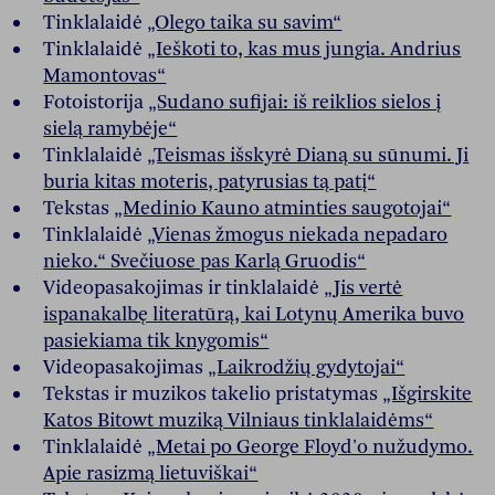
Tinklalaidė
„Olego taika su savim“
Tinklalaidė
„Ieškoti to, kas mus jungia. Andrius
Mamontovas“
Fotoistorija
„Sudano sufijai: iš reiklios sielos į
sielą ramybėje“
Tinklalaidė
„Teismas išskyrė Dianą su sūnumi. Ji
buria kitas moteris, patyrusias tą patį“
Tekstas
„Medinio Kauno atminties saugotojai“
Tinklalaidė
„Vienas žmogus niekada nepadaro
nieko.“ Svečiuose pas Karlą Gruodis“
Videopasakojimas ir tinklalaidė
„Jis vertė
ispanakalbę literatūrą, kai Lotynų Amerika buvo
pasiekiama tik knygomis“
Videopasakojimas
„Laikrodžių gydytojai“
Tekstas ir muzikos takelio pristatymas
„Išgirskite
Katos Bitowt muziką Vilniaus tinklalaidėms“
Tinklalaidė
„Metai po George Floyd'o nužudymo.
Apie rasizmą lietuviškai“