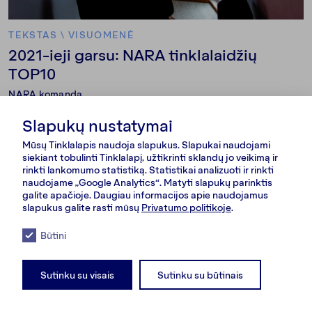
TEKSTAS
\
VISUOMENĖ
2021-ieji garsu: NARA tinklalaidžių
TOP10
NARA komanda
Slapukų nustatymai
Mūsų Tinklalapis naudoja slapukus. Slapukai naudojami
siekiant tobulinti Tinklalapį, užtikrinti sklandų jo veikimą ir
rinkti lankomumo statistiką. Statistikai analizuoti ir rinkti
naudojame „Google Analytics“. Matyti slapukų parinktis
galite apačioje. Daugiau informacijos apie naudojamus
slapukus galite rasti mūsų
Privatumo politikoje
.
Būtini
Sutinku su visais
Sutinku su būtinais