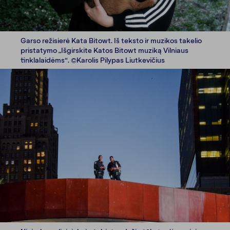
Garso režisierė Kata Bitowt. Iš teksto ir muzikos takelio
pristatymo „Išgirskite Katos Bitowt muziką Vilniaus
tinklalaidėms“. ©Karolis Pilypas Liutkevičius