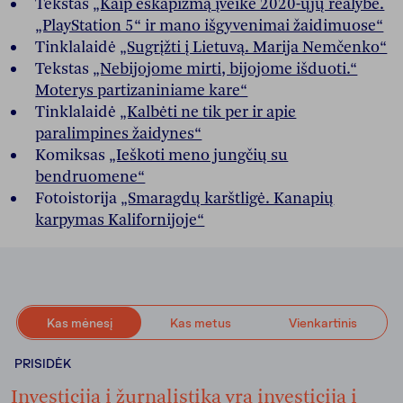
Tekstas
„Kaip eskapizmą įveikė 2020-ųjų realybė.
„PlayStation 5“ ir mano išgyvenimai žaidimuose“
Tinklalaidė
„Sugrįžti į Lietuvą. Marija Nemčenko“
Tekstas
„Nebijojome mirti, bijojome išduoti.“
Moterys partizaniniame kare“
Tinklalaidė
„Kalbėti ne tik per ir apie
paralimpines žaidynes“
Komiksas
„Ieškoti meno jungčių su
bendruomene“
Fotoistorija
„Smaragdų karštligė. Kanapių
karpymas Kalifornijoje“
Kas mėnesį
Kas metus
Vienkartinis
PRISIDĖK
Investicija į žurnalistiką yra investicija į