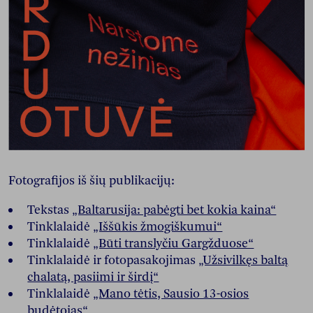
Fotografijos iš šių publikacijų:
Tekstas
„Baltarusija: pabėgti bet kokia kaina“
Tinklalaidė
„Iššūkis žmogiškumui“
Tinklalaidė
„Būti translyčiu Gargžduose“
Tinklalaidė ir fotopasakojimas
„Užsivilkęs baltą
chalatą, pasiimi ir širdį“
Tinklalaidė
„Mano tėtis, Sausio 13-osios
budėtojas“