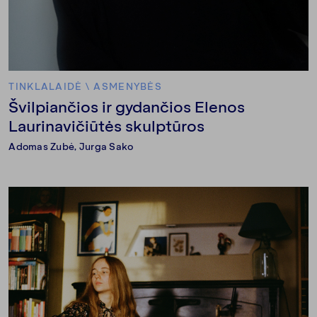
TINKLALAIDĖ
\
ASMENYBĖS
Švilpiančios ir gydančios Elenos
Laurinavičiūtės skulptūros
Adomas Zubė
, Jurga Sako