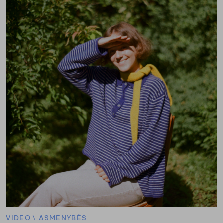
VIDEO
\
ASMENYBĖS