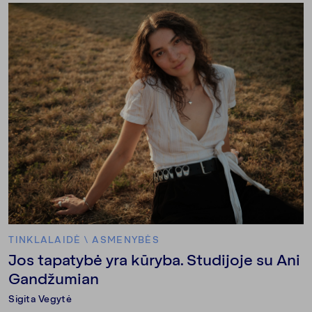
TINKLALAIDĖ
\
ASMENYBĖS
Jos tapatybė yra kūryba. Studijoje su Ani
Gandžumian
Sigita Vegytė