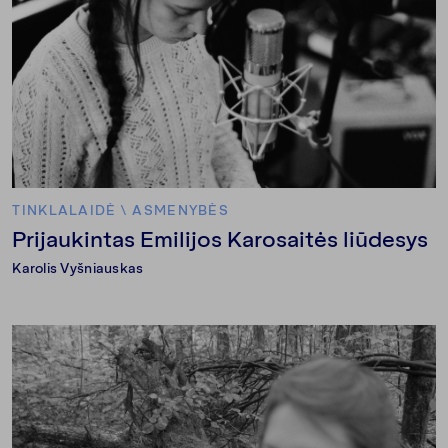
TINKLALAIDĖ
\
ASMENYBĖS
Prijaukintas Emilijos Karosaitės liūdesys
Karolis Vyšniauskas