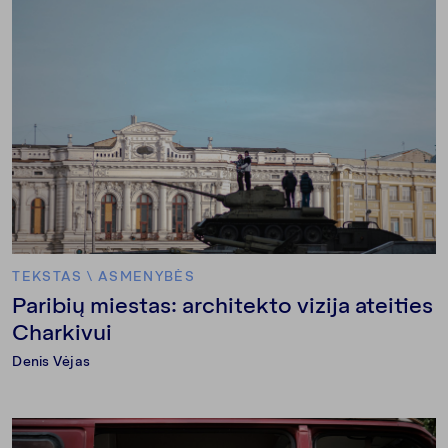
TEKSTAS
\
ASMENYBĖS
Paribių miestas: architekto vizija ateities
Charkivui
Denis Vėjas