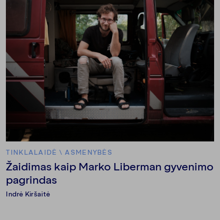
TINKLALAIDĖ
\
ASMENYBĖS
Žaidimas kaip Marko Liberman gyvenimo
pagrindas
Indrė Kiršaitė