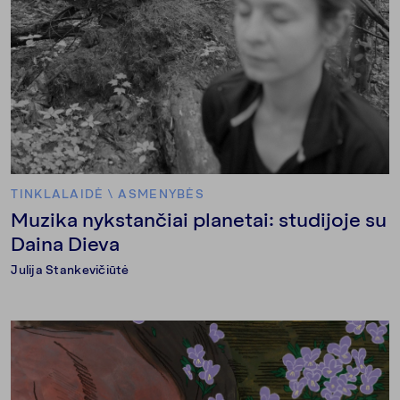
TINKLALAIDĖ
\
ASMENYBĖS
Muzika nykstančiai planetai: studijoje su
Daina Dieva
Julija Stankevičiūtė