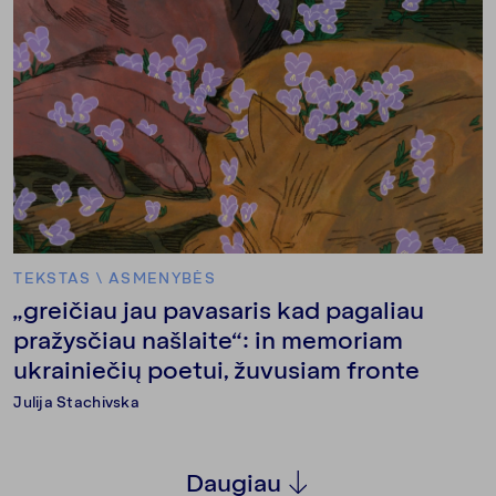
TEKSTAS
\
ASMENYBĖS
„greičiau jau pavasaris kad pagaliau
pražysčiau našlaite“: in memoriam
ukrainiečių poetui, žuvusiam fronte
Julija Stachivska
Daugiau