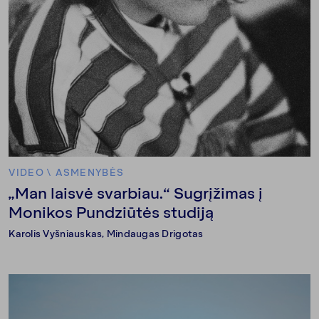
VIDEO
\
ASMENYBĖS
„Man laisvė svarbiau.“ Sugrįžimas į
Monikos Pundziūtės studiją
Karolis Vyšniauskas
,
Mindaugas Drigotas