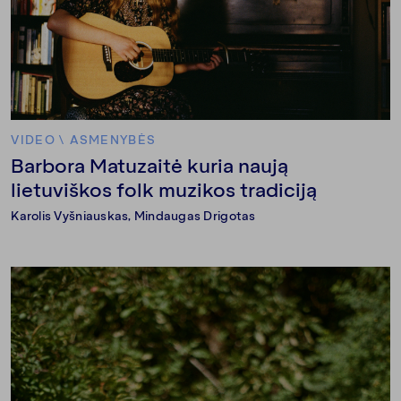
VIDEO
\
ASMENYBĖS
Barbora Matuzaitė kuria naują
lietuviškos folk muzikos tradiciją
Karolis Vyšniauskas
,
Mindaugas Drigotas