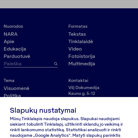
Nuorodos
Formatas
NARA
Tekstas
Apie
Tinklalaidė
Edukacija
Video
Parduotuvė
Fotoistorija
Multimedija
Tema
Kontaktai
VšĮ Dokumedija
Visuomenė
Kauno g. 5-12
Politika
Vilnius 03215, Lietuva
Kultūra
nara@nara.lt
Slapukų nustatymai
Psichologija
Asmenybės
Mūsų Tinklalapis naudoja slapukus. Slapukai naudojami
SEKITE MUS
siekiant tobulinti Tinklalapį, užtikrinti sklandų jo veikimą ir
Aplinkosauga
rinkti lankomumo statistiką. Statistikai analizuoti ir rinkti
naudojame „Google Analytics“. Matyti slapukų parinktis