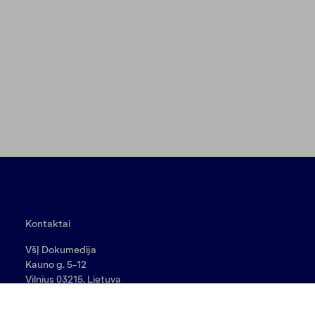
Kontaktai
VšĮ Dokumedija
Kauno g. 5-12
Vilnius 03215, Lietuva
nara@nara.lt