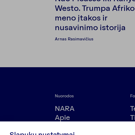
Westo. Trumpa Afriko
meno įtakos ir
nusavinimo istorija
Arnas Rasimavičius
Nuorodos
Fo
NARA
T
Apie
T
Edukacija
V
Slapukų nustatymai