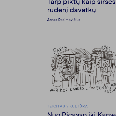
Tarp piktų kaip širšės
rudenį davatkų
Arnas Rasimavičius
TEKSTAS
\
KULTŪRA
Nuo Picasso iki Kany