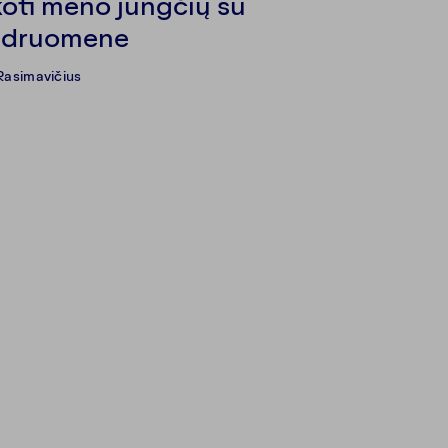
koti meno jungčių su
ndruomene
Rasimavičius