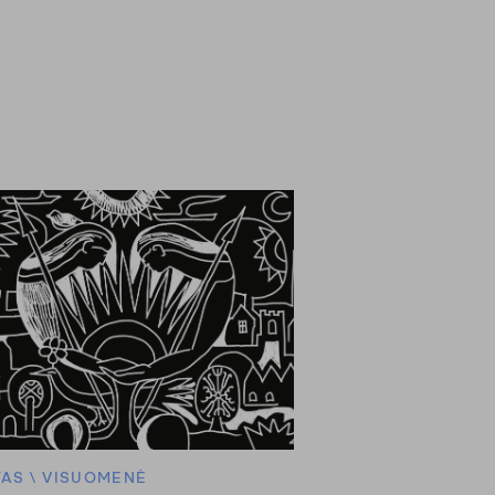
TAS
\
VISUOMENĖ