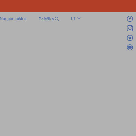
Naujienlaiškis
LT
Paieška
EN
RU