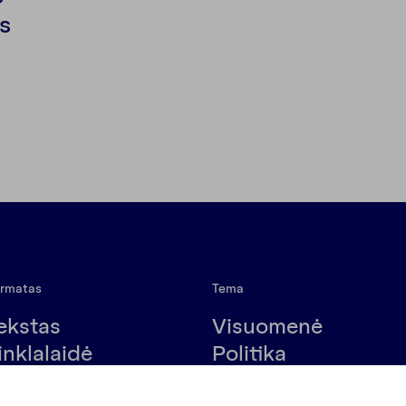
s
rmatas
Tema
ekstas
Visuomenė
inklalaidė
Politika
ideo
Kultūra