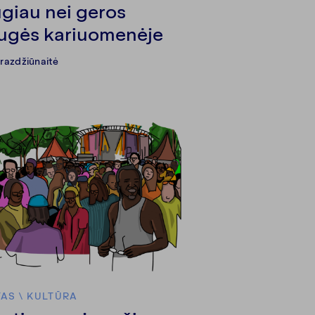
giau nei geros
ugės kariuomenėje
Brazdžiūnaitė
TAS
\
KULTŪRA