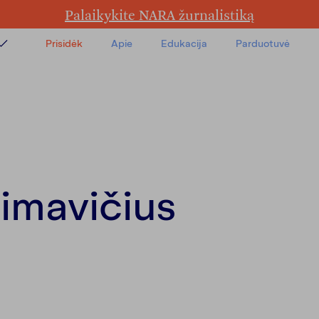
Palaikykite NARA žurnalistiką
Prisidėk
Apie
Edukacija
Parduotuvė
a
a
imavičius