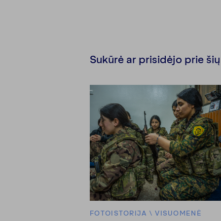
Sukūrė ar prisidėjo prie ši
FOTOISTORIJA
\
VISUOMENĖ