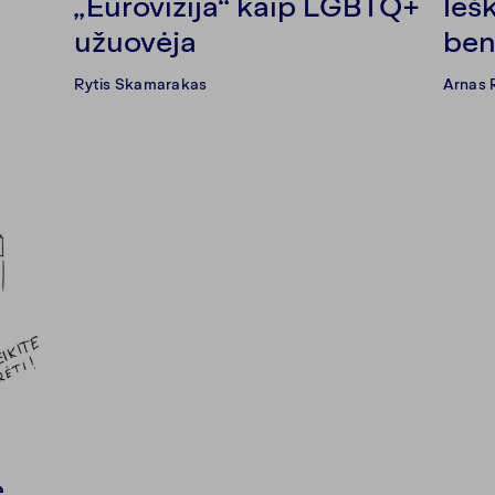
„Eurovizija“ kaip LGBTQ+
Ieš
užuovėja
be
Rytis Skamarakas
Arnas 
e