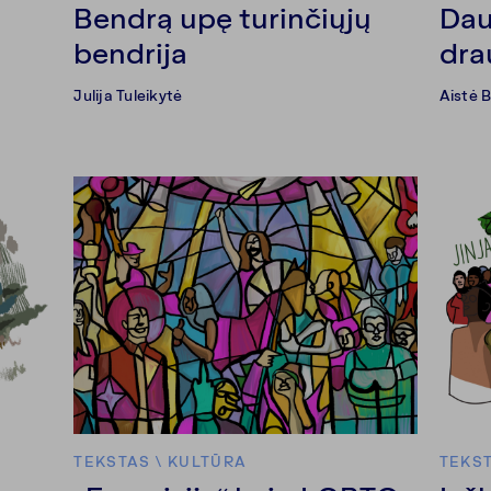
Bendrą upę turinčiųjų
Dau
bendrija
dra
Julija Tuleikytė
Aistė 
TEKSTAS
\
KULTŪRA
TEKS