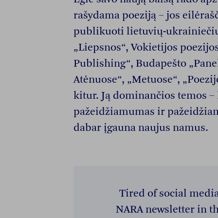
rašydama poeziją – jos eilėraš
publikuoti lietuvių-ukrainieči
„Liepsnos“, Vokietijos poezijo
Publishing“, Budapešto „Pane
Atėnuose“, „Metuose“, „Poezij
kitur. Ją dominančios temos – 
pažeidžiamumas ir pažeidžia
dabar įgauna naujus namus.
Tired of social medi
NARA newsletter in th