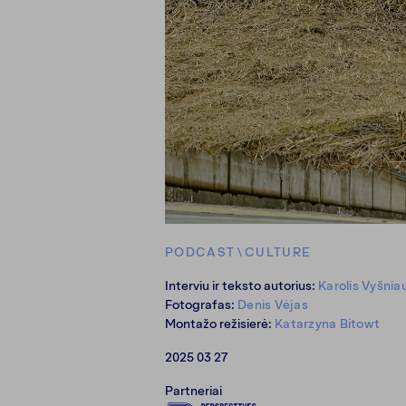
PODCAST
\
CULTURE
Interviu ir teksto autorius:
Karolis Vyšnia
Fotografas:
Denis Vėjas
Montažo režisierė:
Katarzyna Bitowt
2025 03 27
Partneriai