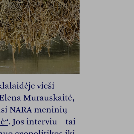
lalaidėje vieši
 Elena Murauskaitė,
usi NARA meninių
nė“
. Jos interviu – tai
 nuo geopolitikos iki