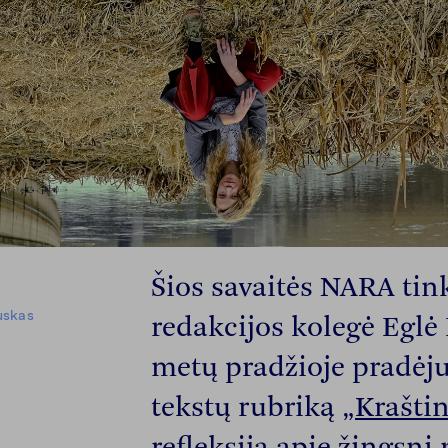
Šios savaitės NARA tink
uskas
redakcijos kolegė Eglė
metų pradžioje pradėj
tekstų rubriką
„Krašti
refleksija apie žingsnį