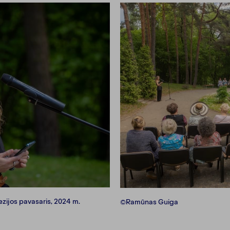
ezijos pavasaris, 2024 m.
©Ramūnas Guiga