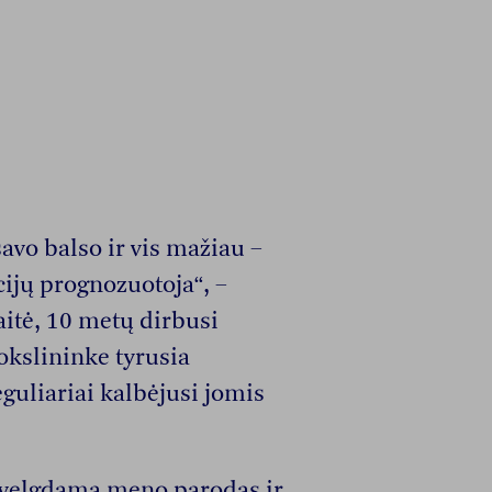
savo balso ir vis mažiau –
cijų prognozuotoja“, –
aitė, 10 metų dirbusi
okslininke tyrusia
guliariai kalbėjusi jomis
pžvelgdama meno parodas ir