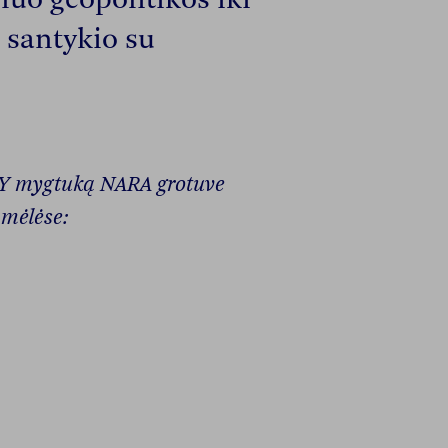
 santykio su
LAY mygtuką NARA grotuve
amėlėse: