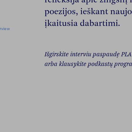
poezijos, ieškant naujo
įkaitusia dabartimi.
rview
Išgirskite interviu paspaudę P
arba klausykite podkastų progr