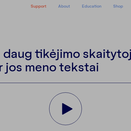
Support
About
Education
Shop
y
i daug tikėjimo skaityto
r jos meno tekstai