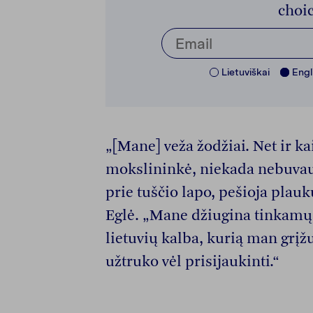
choic
Lietuviškai
Engl
„[Mane] veža žodžiai. Net ir k
mokslininkė, niekada nebuvau
prie tuščio lapo, pešioja plauku
Eglė. „Mane džiugina tinkamų
lietuvių kalba, kurią man grįžu
užtruko vėl prisijaukinti.“