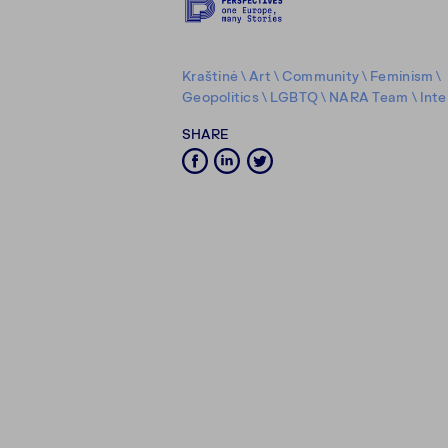
Kraštinė
\
Art
\
Community
\
Feminism
\
Geopolitics
\
LGBTQ
\
NARA Team
\
Inte
SHARE