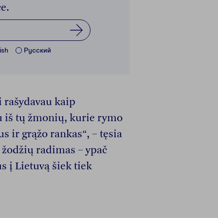
e.
ish
Pусский
ai rašydavau kaip
 iš tų žmonių, kurie rymo
s ir grąžo rankas“, – tęsia
 žodžių radimas – ypač
s į Lietuvą šiek tiek