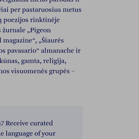
čiai per pastaruosius metus
ų poezijos rinktinėje
s žurnale „Pigeon
l magazine“, „Šiaurės
os pavasario“ almanache ir
kūnas, gamta, religija,
mos visuomenės grupės –
a? Receive curated
e language of your