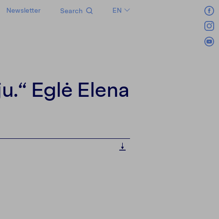
Newsletter
EN
Search
LT
RU
ju.“ Eglė Elena