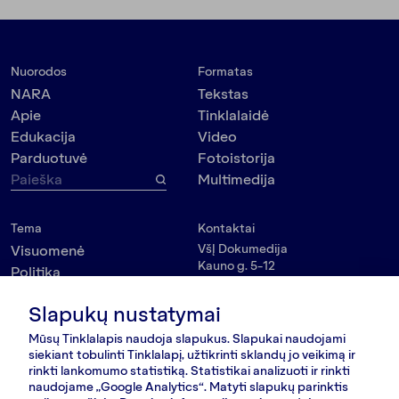
Nuorodos
Formatas
NARA
Tekstas
Apie
Tinklalaidė
Edukacija
Video
Parduotuvė
Fotoistorija
Multimedija
Tema
Kontaktai
VšĮ Dokumedija
Visuomenė
Kauno g. 5-12
Politika
Vilnius 03215, Lietuva
Kultūra
nara@nara.lt
Slapukų nustatymai
Psichologija
Asmenybės
Mūsų Tinklalapis naudoja slapukus. Slapukai naudojami
SEKITE MUS
siekiant tobulinti Tinklalapį, užtikrinti sklandų jo veikimą ir
Aplinkosauga
rinkti lankomumo statistiką. Statistikai analizuoti ir rinkti
naudojame „Google Analytics“. Matyti slapukų parinktis