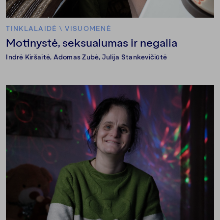
TINKLALAIDĖ
\
VISUOMENĖ
Motinystė, seksualumas ir negalia
Indrė Kiršaitė
,
Adomas Zubė
,
Julija Stankevičiūtė