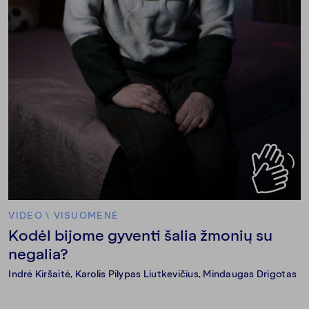
VIDEO
\
VISUOMENĖ
Kodėl bijome gyventi šalia žmonių su
negalia?
Indrė Kiršaitė
,
Karolis Pilypas Liutkevičius
,
Mindaugas Drigotas