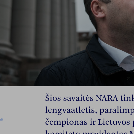
Šios savaitės NARA tink
lengvaatletis, paralim
as 
čempionas ir Lietuvos