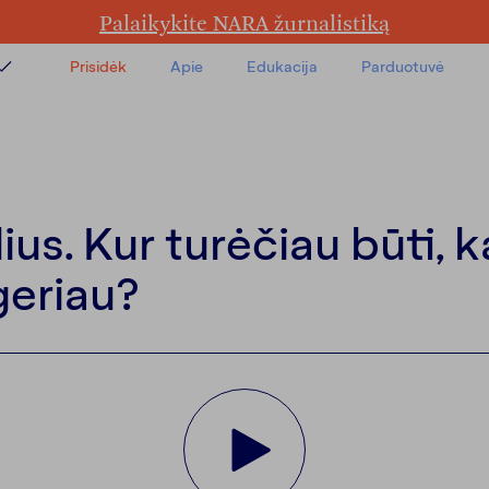
Palaikykite NARA žurnalistiką
Prisidėk
Apie
Edukacija
Parduotuvė
a
us. Kur turėčiau būti, k
a
geriau?