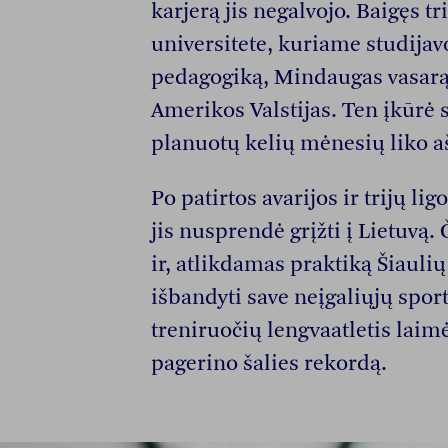
karjerą jis negalvojo. Baigęs tr
universitete, kuriame studijav
pedagogiką, Mindaugas vasarą i
Amerikos Valstijas. Ten įkūrė s
planuotų kelių mėnesių liko 
Po patirtos avarijos ir trijų l
jis nusprendė grįžti į Lietuvą.
ir, atlikdamas praktiką Šiauli
išbandyti save neįgaliųjų spor
treniruočių lengvaatletis laim
pagerino šalies rekordą.