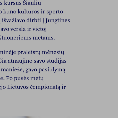
is kursus Šiaulių
o kūno kultūros ir sporto
švažiavo dirbti į Jungtines
avo verslą ir vietoj
aštuoneriems metams.
igoninėje praleistų mėnesių
 Čia atnaujino savo studijas
ų manieže, gavo pasiūlymą
te. Po pusės metų
ėjo Lietuvos čempionatą ir