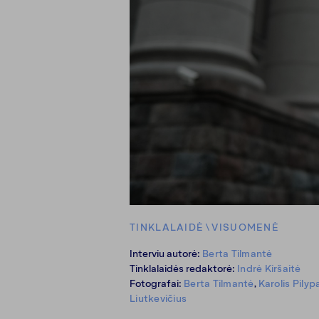
TINKLALAIDĖ
\
VISUOMENĖ
Interviu autorė:
Berta Tilmantė
Tinklalaidės redaktorė:
Indrė Kiršaitė
Fotografai:
Berta Tilmantė
,
Karolis Pilyp
Liutkevičius