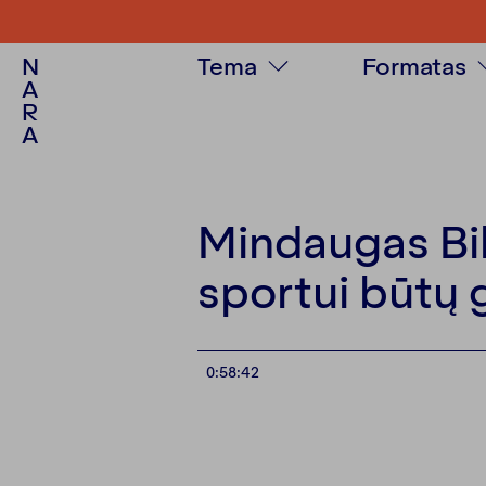
N
Tema
Formatas
A
R
Visuomenė
Tekstas
A
Politika
Tinklalaidė
Kultūra
Video
Psichologija
Fotoistorij
Mindaugas Bili
Asmenybės
Multimedij
sportui būtų 
Aplinkosauga
0:58:42