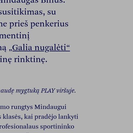
Mindaugas Bilius.
usitikimas, su
e prieš penkerius
mentinį
mą
„Galia nugalėti“
inę rinktinę.
spaudę mygtuką PLAY viršuje.
timo rungtys Mindaugui
klasės, kai pradėjo lankyti
 profesionalaus sportininko