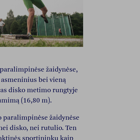
paralimpinėse žaidynėse,
 asmeninius bei vieną
ras disko metimo rungtyje
tūmimą (16,80 m).
o paralimpinėse žaidynėse
i disko, nei rutulio. Ten
rinktinės sportininkų kaip