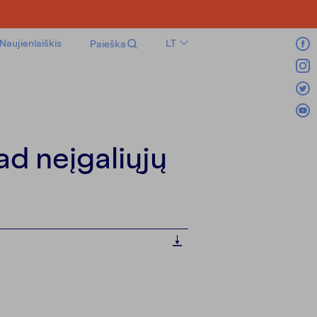
Naujienlaiškis
LT
Paieška
EN
RU
ad neįgaliųjų