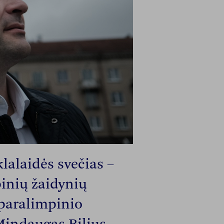
lalaidės svečias –
pinių žaidynių
 paralimpinio