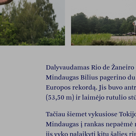
Dalyvaudamas Rio de Žaneiro 
Mindaugas Bilius pagerino du
Europos rekordą. Jis buvo ant
(53,50 m) ir laimėjo rutulio s
Tačiau šiemet vykusiose Tokij
Mindaugas į rankas nepaėmė ne
jis vyko palaikyti kitų šalies 