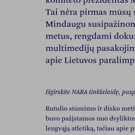
komiteto prezidentas 
Tai nėra pirmas mūsų s
Mindaugu susipažinom
metus, rengdami doku
multimedijų pasakoji
apie Lietuvos paralimp
Išgirskite NARA tinklalaidę, pa
Rutulio stūmimo ir disko me
buvo pažįstamos nuo dvyliktos 
lengvąją atletiką, tačiau apie