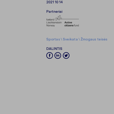
2021 10 14
Partneriai
Sportas
\
Sveikata
\
Žmogaus teisės
DALINTIS