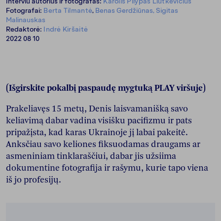
Interviu autorius ir fotografas:
Karolis Pilypas Liutkevičius
Fotografai:
Berta Tilmantė
,
Benas Gerdžiūnas, Sigitas
Malinauskas
Redaktorė:
Indrė Kiršaitė
2022 08 10
(Išgirskite pokalbį paspaudę mygtuką PLAY viršuje)
Prakeliavęs 15 metų, Denis laisvamanišką savo
keliavimą dabar vadina visišku pacifizmu ir pats
pripažįsta, kad karas Ukrainoje jį labai pakeitė.
Anksčiau savo keliones fiksuodamas draugams ar
asmeniniam tinklaraščiui, dabar jis užsiima
dokumentine fotografija ir rašymu, kurie tapo viena
iš jo profesijų.