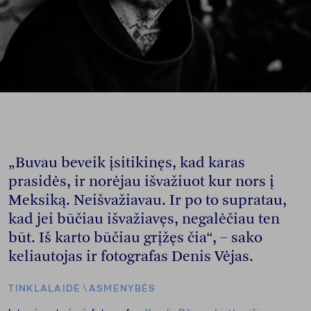
„Buvau beveik įsitikinęs, kad karas
prasidės, ir norėjau išvažiuot kur nors į
Meksiką. Neišvažiavau. Ir po to supratau,
kad jei būčiau išvažiavęs, negalėčiau ten
būt. Iš karto būčiau grįžęs čia“, – sako
keliautojas ir fotografas Denis Vėjas.
TINKLALAIDĖ
\
ASMENYBĖS