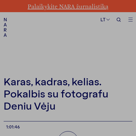
Palaikykite NARA žurnalistiką
Formatas
Tema
LT
LT
N
N
A
A
R
R
A
A
Sekite mus
Karas, kadras, kelias.
Pokalbis su fotografu
Deniu Vėju
1:01:46