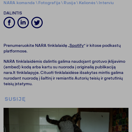
NARA komanda
\
Fotografija
\
Rusija
\
Kelionės
\
Interviu
DALINTIS
Prenumeruokite NARA tinklalaidę „
Spotify
“ ir kitose podkastų
platformose.
NARA tinklalaidėmis dalintis galima naudojant grotuvo įklijavimo
(embed) kodą arba kartu su nuoroda į originalią publikaciją
nara.lt tinklalapyje. Cituoti tinklalaidėse išsakytas mintis galima
nurodant nuorodą į šaltinį ir remiantis Autorių teisių ir gretutinių
teisių įstatymu.
SUSIJĘ