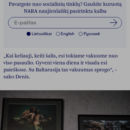
Pavargote nuo socialinių tinklų? Gaukite kuruotą
NARA naujienlaiškį pasirinkta kalba
Lietuviškai
English
Pусский
„Kai keliauji, keiti šalis, esi tokiame vakuume nuo
viso pasaulio. Gyveni viena diena ir visada esi
paieškose. Su Baltarusija tas vakuumas sprogo“, –
sako Denis.