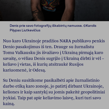
Denis prie savo fotografijų iškabintų namuose. ©Karolis
Pilypas Liutkevičius
Nuo karo Ukrainoje pradžios NARA publikavo penkis
Denio pasakojimus iš ten. Drauge su žurnalistu
Tomu Valkausku jis išvažiavo į Ukrainą pirmąją karo
savaitę, o vėliau Denis sugrįžo į Ukrainą dirbti ir vėl –
keliavo į vietas, iš kurių atsitraukė Rusijos
kariuomenė, ir Odesą.
Su Deniu susitikome pasikalbėti apie žurnalistinio
darbo etiką karo zonoje, jo patirtį dirbant Ukrainoje,
keliones ir kaip santykį su jomis pakeitė geopolitiniai
įvykiai. Taip pat apie keliavimo laisvę, kuri turi savo
kainą.