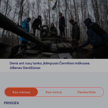
Denis ant rusų tanko, įklimpusio Černihivo miškuose.
©Benas Gerdžiūnas
Kas mėnesį
Kas metus
Vienkartinis
PRISIDĖK