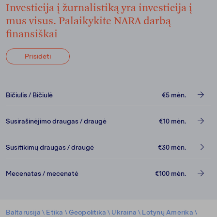
Investicija į žurnalistiką yra investicija į
mus visus. Palaikykite NARA darbą
finansiškai
Prisidėti
Bičiulis / Bičiulė
€5
mėn.
Susirašinėjimo draugas / draugė
€10
mėn.
Susitikimų draugas / draugė
€30
mėn.
Mecenatas / mecenatė
€100
mėn.
Baltarusija
\
Etika
\
Geopolitika
\
Ukraina
\
Lotynų Amerika
\