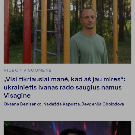
VIDEO
\
VISUOMENĖ
„Visi tikriausiai manė, kad aš jau miręs“:
ukrainietis Ivanas rado saugius namus
Visagine
Oksana Denisenko, Nadežda Kapusta, Jevgenija Cholodova