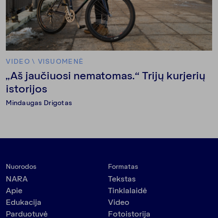
VIDEO
\
VISUOMENĖ
„Aš jaučiuosi nematomas.“ Trijų kurjerių
istorijos
Mindaugas Drigotas
Nuorodos
Formatas
NARA
Tekstas
Apie
Tinklalaidė
Edukacija
Video
Parduotuvė
Fotoistorija