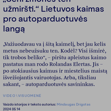
užmiršti.“ Lietuvos kaimas
pro autoparduotuvės
langą
„Važiuodavau va į šitą kaimelį, bet jau kelis
metus nebeužsuku ten. Kodėl? Visi išmirė,
tik trobos beliko“, – pirštu apleistus kaimo
pastatus man rodo Rolandas Elertas. Jis –
po atokiausius kaimus ir miestelius maistą
išvežiojantis vairuotojas. Arba, tiksliau
sakant, – autoparduotuvės savininkas.
VIDEO
\
VISUOMENĖ
Vaizdo istorijos ir teksto autorius:
Mindaugas Drigotas
2024 05 14