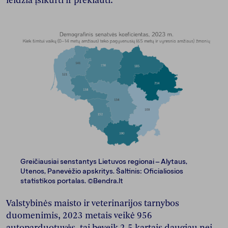
leidžia įsikurti ir prekiauti.
Greičiausiai senstantys Lietuvos regionai – Alytaus,
Utenos, Panevėžio apskritys. Šaltinis: Oficialiosios
statistikos portalas. ©Bendra.lt
Valstybinės maisto ir veterinarijos tarnybos
duomenimis, 2023 metais veikė 956
autoparduotuvės, tai beveik 2,5 kartais daugiau nei