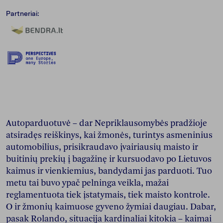
Partneriai:
Autoparduotuvė – dar Nepriklausomybės pradžioje
atsiradęs reiškinys, kai žmonės, turintys asmeninius
automobilius, prisikraudavo įvairiausių maisto ir
buitinių prekių į bagažinę ir kursuodavo po Lietuvos
kaimus ir vienkiemius, bandydami jas parduoti. Tuo
metu tai buvo ypač pelninga veikla, mažai
reglamentuota tiek įstatymais, tiek maisto kontrole.
O ir žmonių kaimuose gyveno žymiai daugiau. Dabar,
pasak Rolando, situacija kardinaliai kitokia – kaimai