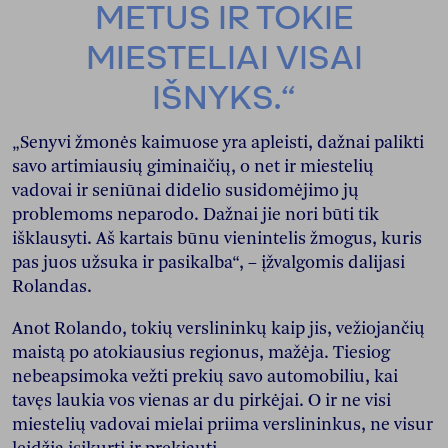
METUS IR TOKIE
MIESTELIAI VISAI
IŠNYKS.“
„Senyvi žmonės kaimuose yra apleisti, dažnai palikti
savo artimiausių giminaičių, o net ir miestelių
vadovai ir seniūnai didelio susidomėjimo jų
problemoms neparodo. Dažnai jie nori būti tik
išklausyti. Aš kartais būnu vienintelis žmogus, kuris
pas juos užsuka ir pasikalba“, – įžvalgomis dalijasi
Rolandas.
Anot Rolando, tokių verslininkų kaip jis, vežiojančių
maistą po atokiausius regionus, mažėja. Tiesiog
nebeapsimoka vežti prekių savo automobiliu, kai
tavęs laukia vos vienas ar du pirkėjai. O ir ne visi
miestelių vadovai mielai priima verslininkus, ne visur