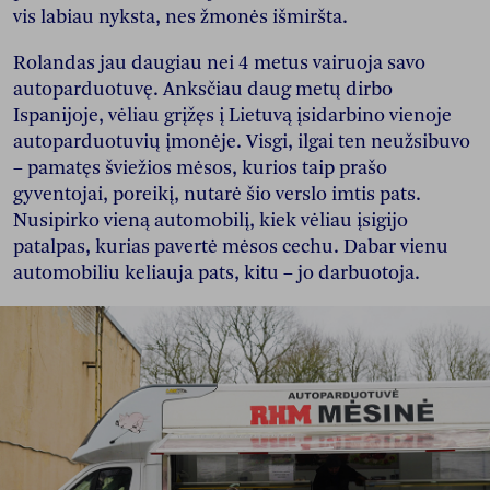
vis labiau nyksta, nes žmonės išmiršta.
Rolandas jau daugiau nei 4 metus vairuoja savo
autoparduotuvę. Anksčiau daug metų dirbo
Ispanijoje, vėliau grįžęs į Lietuvą įsidarbino vienoje
autoparduotuvių įmonėje. Visgi, ilgai ten neužsibuvo
– pamatęs šviežios mėsos, kurios taip prašo
gyventojai, poreikį, nutarė šio verslo imtis pats.
Nusipirko vieną automobilį, kiek vėliau įsigijo
patalpas, kurias pavertė mėsos cechu. Dabar vienu
automobiliu keliauja pats, kitu – jo darbuotoja.