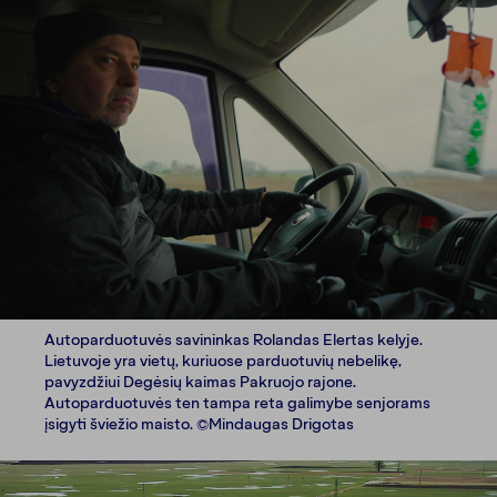
Autoparduotuvės savininkas Rolandas Elertas kelyje.
Lietuvoje yra vietų, kuriuose parduotuvių nebelikę,
pavyzdžiui Degėsių kaimas Pakruojo rajone.
Autoparduotuvės ten tampa reta galimybe senjorams
įsigyti šviežio maisto. ©Mindaugas Drigotas