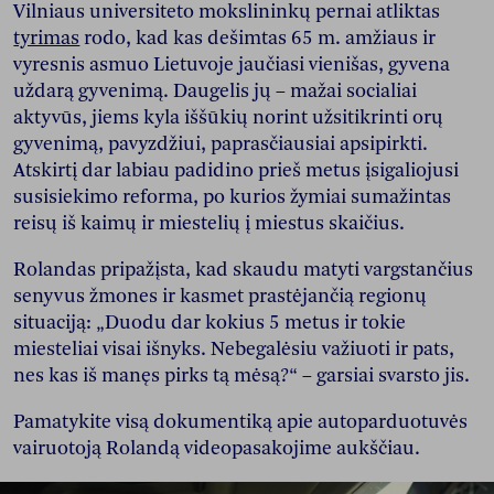
Vilniaus universiteto mokslininkų pernai atliktas
tyrimas
rodo, kad kas dešimtas 65 m. amžiaus ir
vyresnis asmuo Lietuvoje jaučiasi vienišas, gyvena
uždarą gyvenimą. Daugelis jų – mažai socialiai
aktyvūs, jiems kyla iššūkių norint užsitikrinti orų
gyvenimą, pavyzdžiui, paprasčiausiai apsipirkti.
Atskirtį dar labiau padidino prieš metus įsigaliojusi
susisiekimo reforma, po kurios žymiai sumažintas
reisų iš kaimų ir miestelių į miestus skaičius.
Rolandas pripažįsta, kad skaudu matyti vargstančius
senyvus žmones ir kasmet prastėjančią regionų
situaciją: „Duodu dar kokius 5 metus ir tokie
miesteliai visai išnyks. Nebegalėsiu važiuoti ir pats,
nes kas iš manęs pirks tą mėsą?“ – garsiai svarsto jis.
Pamatykite visą dokumentiką apie autoparduotuvės
vairuotoją Rolandą videopasakojime aukščiau.