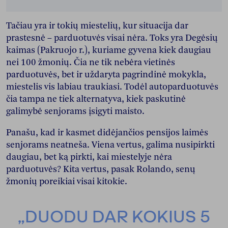
Tačiau yra ir tokių miestelių, kur situacija dar
prastesnė – parduotuvės visai nėra. Toks yra Degėsių
kaimas (Pakruojo r.), kuriame gyvena kiek daugiau
nei 100 žmonių. Čia ne tik nebėra vietinės
parduotuvės, bet ir uždaryta pagrindinė mokykla,
miestelis vis labiau traukiasi. Todėl autoparduotuvės
čia tampa ne tiek alternatyva, kiek paskutinė
galimybė senjorams įsigyti maisto.
Panašu, kad ir kasmet didėjančios pensijos laimės
senjorams neatneša. Viena vertus, galima nusipirkti
daugiau, bet ką pirkti, kai miestelyje nėra
parduotuvės? Kita vertus, pasak Rolando, senų
žmonių poreikiai visai kitokie.
„DUODU DAR KOKIUS 5