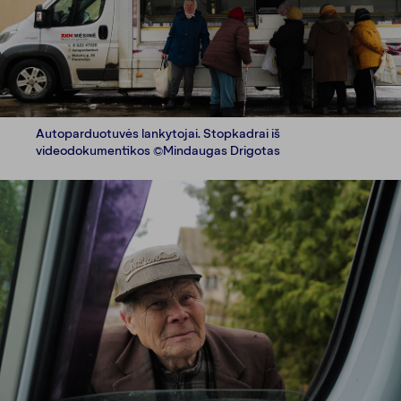
Autoparduotuvės lankytojai. Stopkadrai iš
videodokumentikos ©Mindaugas Drigotas