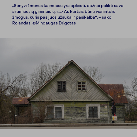
„Senyvi žmonės kaimuose yra apleisti, dažnai palikti savo
artimiausių giminaičių. <...> Aš kartais būnu vienintelis
žmogus, kuris pas juos užsuka ir pasikalba“, – sako
Rolandas. ©Mindaugas Drigotas