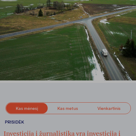
Kas mėnesį
Kas metus
Vienkartinis
PRISIDĖK
Investicija į žurnalistiką yra investicija į