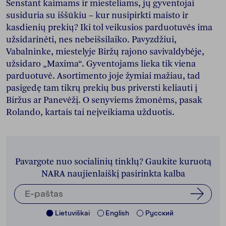
Senstant kaimams ir miesteliams, jų gyventojai
susiduria su iššūkiu – kur nusipirkti maisto ir
kasdienių prekių? Iki tol veikusios parduotuvės ima
užsidarinėti, nes nebeišsilaiko. Pavyzdžiui,
Vabalninke, miestelyje Biržų rajono savivaldybėje,
užsidaro „Maxima“. Gyventojams lieka tik viena
parduotuvė. Asortimento joje žymiai mažiau, tad
pasigedę tam tikrų prekių bus priversti keliauti į
Biržus ar Panevėžį. O senyviems žmonėms, pasak
Rolando, kartais tai neįveikiama užduotis.
Pavargote nuo socialinių tinklų? Gaukite kuruotą
NARA naujienlaiškį pasirinkta kalba
Lietuviškai
English
Pусский