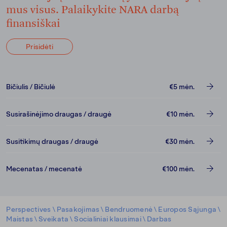
mus visus. Palaikykite NARA darbą
finansiškai
Prisidėti
Bičiulis / Bičiulė
€5
mėn.
Susirašinėjimo draugas / draugė
€10
mėn.
Susitikimų draugas / draugė
€30
mėn.
Mecenatas / mecenatė
€100
mėn.
Perspectives
\
Pasakojimas
\
Bendruomenė
\
Europos Sąjunga
\
Maistas
\
Sveikata
\
Socialiniai klausimai
\
Darbas