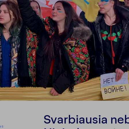
Svarbiausia neb
as