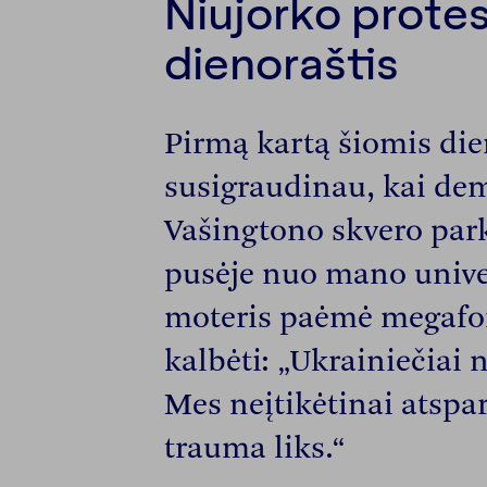
Niujorko prote
dienoraštis
Pirmą kartą šiomis di
susigraudinau, kai dem
Vašingtono skvero park
pusėje nuo mano univer
moteris paėmė megafon
kalbėti: „Ukrainiečiai
Mes neįtikėtinai atspa
trauma liks.“