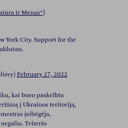
ratūra ir Menas“
)
 York City. Support for the
akhstan.
lisvy)
February 27, 2022
iku, kai buvo paskelbta
ržimą į Ukrainos teritoriją,
emestras įsibėgėja,
 negaliu. Tviterio