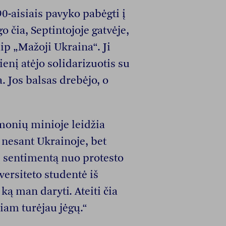
0-aisiais pavyko pabėgti į
go čia, Septintojoje gatvėje,
p „Mažoji Ukraina“. Ji
nį atėjo solidarizuotis su
a. Jos balsas drebėjo, o
onių minioje leidžia
 nesant Ukrainoje, bet
į sentimentą nuo protesto
ersiteto studentė iš
ką man daryti. Ateiti čia
iam turėjau jėgų.“