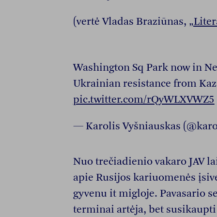
(vertė Vladas Braziūnas,
„Lite
Washington Sq Park now in New
Ukrainian resistance from Kaz
pic.twitter.com/rQyWLXVWZ5
— Karolis Vyšniauskas (@karo
Nuo trečiadienio vakaro JAV la
apie Rusijos kariuomenės įsive
gyvenu it migloje. Pavasario s
terminai artėja, bet susikaupti