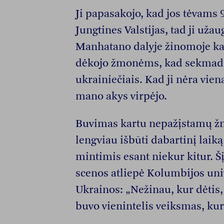
Ji papasakojo, kad jos tėvams 9
Jungtines Valstijas, tad ji užau
Manhatano dalyje žinomoje kai
dėkojo žmonėms, kad sekmadie
ukrainiečiais. Kad ji nėra vien
mano akys virpėjo.
Buvimas kartu nepažįstamų žm
lengviau išbūti dabartinį laiką
mintimis esant niekur kitur. Š
scenos atliepė Kolumbijos univ
Ukrainos: „Nežinau, kur dėtis, 
buvo vienintelis veiksmas, kur