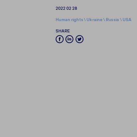
2022 02 28
Human rights
\
Ukraine
\
Russia
\
USA
SHARE