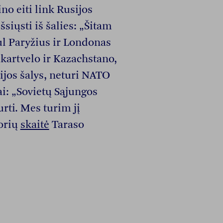
no eiti link Rusijos
siųsti iš šalies: „Šitam
l Paryžius ir Londonas
akartvelo ir Kazachstano,
tijos šalys, neturi NATO
i: „Sovietų Sąjungos
urti. Mes turim jį
torių
skaitė
Taraso