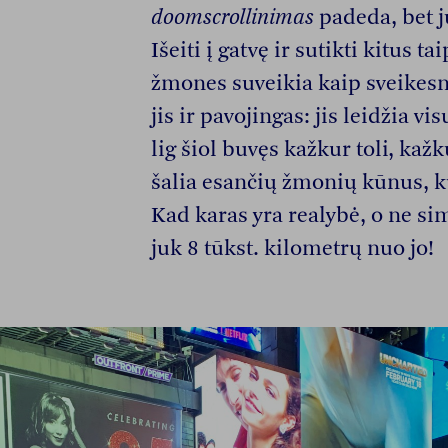
doomscrollinimas
padeda, bet j
Išeiti į gatvę ir sutikti kitus t
žmones suveikia kaip sveikesn
jis ir pavojingas: jis leidžia v
lig šiol buvęs kažkur toli, kažk
šalia esančių žmonių kūnus, kur
Kad karas yra realybė, o ne si
juk 8 tūkst. kilometrų nuo jo!