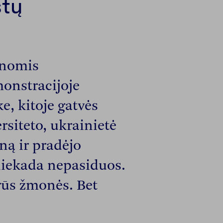
stų
enomis
onstracijoje
e, kitoje gatvės
siteto, ukrainietė
ą ir pradėjo
 niekada nepasiduos.
rūs žmonės. Bet