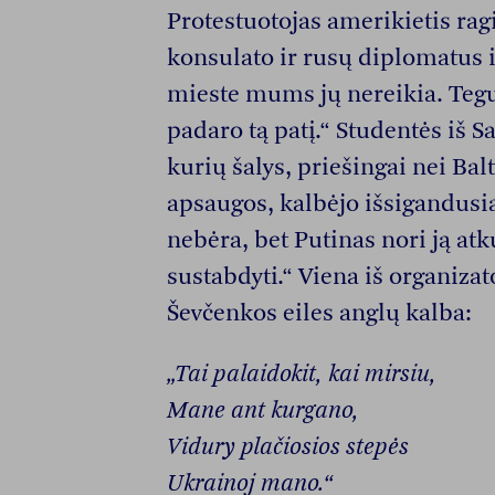
Protestuotojas amerikietis ragi
konsulato ir rusų diplomatus iš
mieste mums jų nereikia. Tegu
padaro tą patį.“ Studentės iš S
kurių šalys, priešingai nei Bal
apsaugos, kalbėjo išsigandusia
nebėra, bet Putinas nori ją atk
sustabdyti.“ Viena iš organiza
Ševčenkos eiles anglų kalba:
„Tai palaidokit, kai mirsiu,
Mane ant kurgano,
Vidury plačiosios stepės
Ukrainoj mano.“