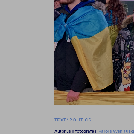
TEXT
\
POLITICS
Autorius ir fotografas:
Karolis Vyšniausk