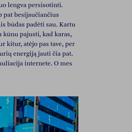
uo lengva persisotinti.
aip pat besijaučiančius
is būdas padėti sau. Kartu
isu kūnu pajusti, kad karas,
ur kitur, atėjo pas tave, per
ių energiją jauti čia pat.
muliacija internete. O mes