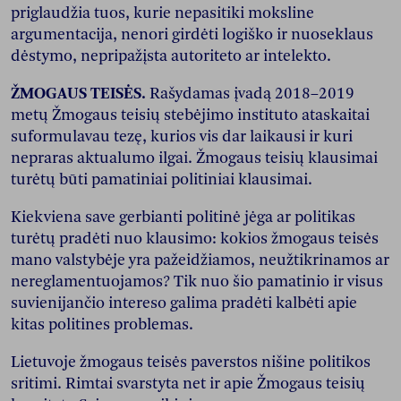
priglaudžia tuos, kurie nepasitiki moksline
argumentacija, nenori girdėti logiško ir nuoseklaus
dėstymo, nepripažįsta autoriteto ar intelekto.
ŽMOGAUS TEISĖS.
Rašydamas įvadą 2018–2019
metų Žmogaus teisių stebėjimo instituto ataskaitai
suformulavau tezę, kurios vis dar laikausi ir kuri
nepraras aktualumo ilgai. Žmogaus teisių klausimai
turėtų būti pamatiniai politiniai klausimai.
Kiekviena save gerbianti politinė jėga ar politikas
turėtų pradėti nuo klausimo: kokios žmogaus teisės
mano valstybėje yra pažeidžiamos, neužtikrinamos ar
nereglamentuojamos? Tik nuo šio pamatinio ir visus
suvienijančio intereso galima pradėti kalbėti apie
kitas politines problemas.
Lietuvoje žmogaus teisės paverstos nišine politikos
sritimi. Rimtai svarstyta net ir apie Žmogaus teisių