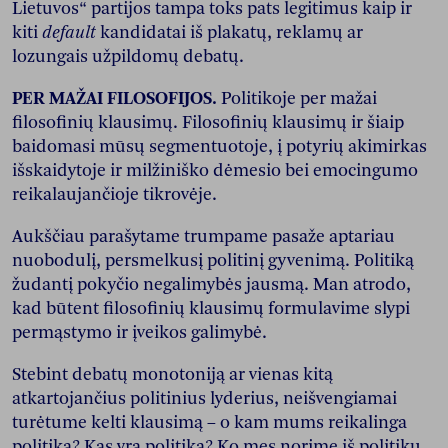
Lietuvos“ partijos tampa toks pats legitimus kaip ir
kiti
default
kandidatai iš plakatų, reklamų ar
lozungais užpildomų debatų.
PER MAŽAI FILOSOFIJOS.
Politikoje per mažai
filosofinių klausimų. Filosofinių klausimų ir šiaip
baidomasi mūsų segmentuotoje, į potyrių akimirkas
išskaidytoje ir milžiniško dėmesio bei emocingumo
reikalaujančioje tikrovėje.
Aukščiau parašytame trumpame pasaže aptariau
nuobodulį, persmelkusį politinį gyvenimą. Politiką
žudantį pokyčio negalimybės jausmą. Man atrodo,
kad būtent filosofinių klausimų formulavime slypi
permąstymo ir įveikos galimybė.
Stebint debatų monotoniją ar vienas kitą
atkartojančius politinius lyderius, neišvengiamai
turėtume kelti klausimą – o kam mums reikalinga
politika? Kas yra politika? Ko mes norime iš politikų