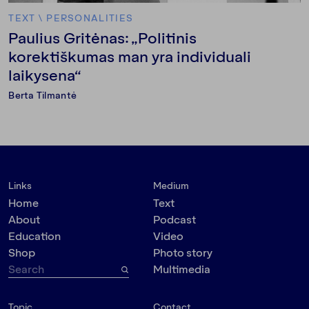
TEXT
\
PERSONALITIES
Paulius Gritėnas: „Politinis
korektiškumas man yra individuali
laikysena“
Berta Tilmantė
Links
Medium
Home
Text
About
Podcast
Education
Video
Shop
Photo story
Multimedia
Topic
Contact