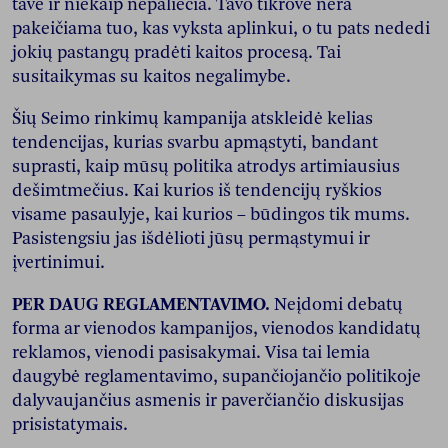
tave ir niekaip nepaliečia. Tavo tikrovė nėra
pakeičiama tuo, kas vyksta aplinkui, o tu pats nededi
jokių pastangų pradėti kaitos procesą. Tai
susitaikymas su kaitos negalimybe.
Šių Seimo rinkimų kampanija atskleidė kelias
tendencijas, kurias svarbu apmąstyti, bandant
suprasti, kaip mūsų politika atrodys artimiausius
dešimtmečius. Kai kurios iš tendencijų ryškios
visame pasaulyje, kai kurios – būdingos tik mums.
Pasistengsiu jas išdėlioti jūsų permąstymui ir
įvertinimui.
PER DAUG REGLAMENTAVIMO.
Neįdomi debatų
forma ar vienodos kampanijos, vienodos kandidatų
reklamos, vienodi pasisakymai. Visa tai lemia
daugybė reglamentavimo, supančiojančio politikoje
dalyvaujančius asmenis ir paverčiančio diskusijas
prisistatymais.