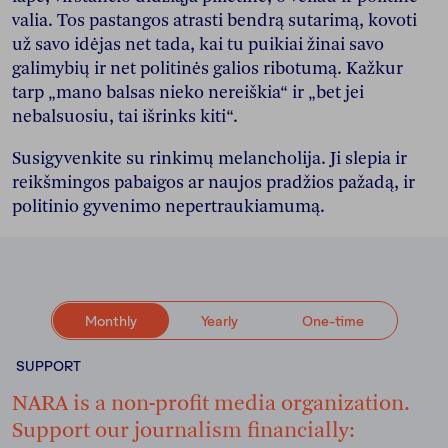
valia. Tos pastangos atrasti bendrą sutarimą, kovoti
už savo idėjas net tada, kai tu puikiai žinai savo
galimybių ir net politinės galios ribotumą. Kažkur
tarp „mano balsas nieko nereiškia“ ir „bet jei
nebalsuosiu, tai išrinks kiti“.
Susigyvenkite su rinkimų melancholija. Ji slepia ir
reikšmingos pabaigos ar naujos pradžios pažadą, ir
politinio gyvenimo nepertraukiamumą.
Monthly
Yearly
One-time
SUPPORT
NARA is a non-profit media organization.
Support our journalism financially: