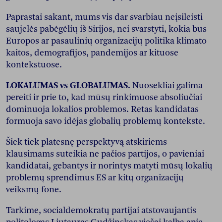
Paprastai sakant, mums vis dar svarbiau neįsileisti
saujelės pabėgėlių iš Sirijos, nei svarstyti, kokia bus
Europos ar pasaulinių organizacijų politika klimato
kaitos, demografijos, pandemijos ar kituose
kontekstuose.
LOKALUMAS vs GLOBALUMAS.
Nuosekliai galima
pereiti ir prie to, kad mūsų rinkimuose absoliučiai
dominuoja lokalios problemos. Retas kandidatas
formuoja savo idėjas globalių problemų kontekste.
Šiek tiek platesnę perspektyvą atskiriems
klausimams suteikia ne pačios partijos, o pavieniai
kandidatai, gebantys ir norintys matyti mūsų lokalių
problemų sprendimus ES ar kitų organizacijų
veiksmų fone.
Tarkime, socialdemokratų partijai atstovaujantis