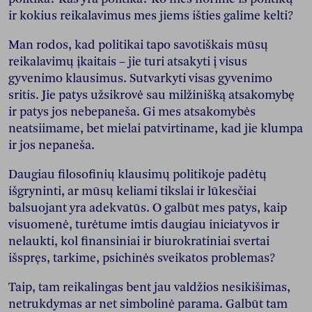
ir kokius reikalavimus mes jiems išties galime kelti?
Man rodos, kad politikai tapo savotiškais mūsų
reikalavimų įkaitais – jie turi atsakyti į visus
gyvenimo klausimus. Sutvarkyti visas gyvenimo
sritis. Jie patys užsikrovė sau milžinišką atsakomybę
ir patys jos nebepaneša. Gi mes atsakomybės
neatsiimame, bet mielai patvirtiname, kad jie klumpa
ir jos nepaneša.
Daugiau filosofinių klausimų politikoje padėtų
išgryninti, ar mūsų keliami tikslai ir lūkesčiai
balsuojant yra adekvatūs. O galbūt mes patys, kaip
visuomenė, turėtume imtis daugiau iniciatyvos ir
nelaukti, kol finansiniai ir biurokratiniai svertai
išspręs, tarkime, psichinės sveikatos problemas?
Taip, tam reikalingas bent jau valdžios nesikišimas,
netrukdymas ar net simbolinė parama. Galbūt tam