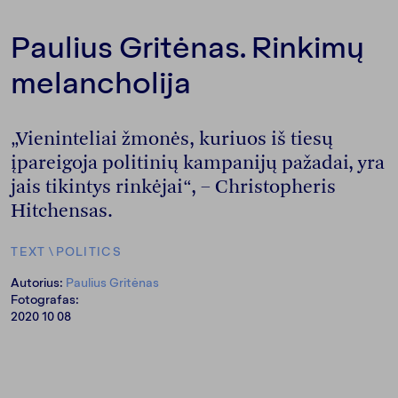
Paulius Gritėnas. Rinkimų
melancholija
„Vieninteliai žmonės, kuriuos iš tiesų
įpareigoja politinių kampanijų pažadai, yra
jais tikintys rinkėjai“, – Christopheris
Hitchensas.
TEXT
\
POLITICS
Autorius:
Paulius Gritėnas
Fotografas:
2020 10 08