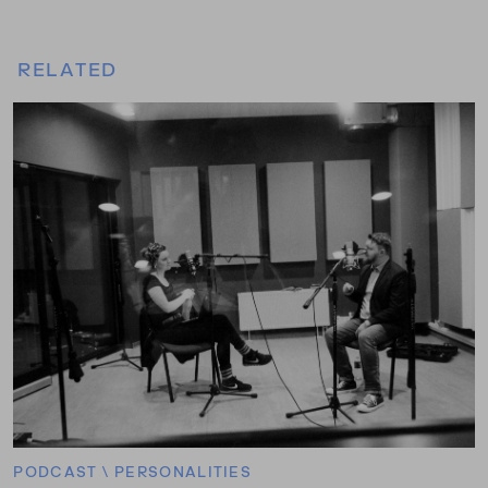
RELATED
PODCAST
\
PERSONALITIES