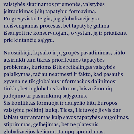
valstybės skatinamos priemonės, valstybės
įsitraukimas į šių tapatybių formavimą.
Progresyvistai teigia, jog globalizacija yra
neišvengiamas procesas, bet tapatybę galima
išsaugoti ne konservuojant, o vystant ją ir pritaikant
prie kintančių sąlygų.
Nuosaikieji, ką sako ir jų grupės pavadinimas, siūlo
atsirinkti tam tikras prioritetines tapatybės
problemas, kurioms išties reikalingas valstybės
palaikymas, tačiau neatmesti ir fakto, kad pasaulis
gyvena ne tik globalaus informacijos dalinimosi
tinklo, bet ir globalios kultūros, laisvo žmonių
judėjimo ar pasirinkimų sąlygomis.
Šis konfliktas formuoja ir daugelio kitų Europos
valstybių politinį lauką. Tiesa, Lietuvoje jis vis dar
labiau suprantamas kaip savos tapatybės saugojimas,
stiprinimas, gelbėjimas, bet ne platesnis
globalizacijos keliamų įtampų sprendimas.