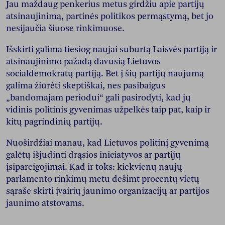
Jau maždaug penkerius metus girdžiu apie partijų
atsinaujinimą, partinės politikos permąstymą, bet jo
nesijaučia šiuose rinkimuose.
Išskirti galima tiesiog naujai suburtą Laisvės partiją ir
atsinaujinimo pažadą davusią Lietuvos
socialdemokratų partiją. Bet į šių partijų naujumą
galima žiūrėti skeptiškai, nes pasibaigus
„bandomajam periodui“ gali pasirodyti, kad jų
vidinis politinis gyvenimas užpelkės taip pat, kaip ir
kitų pagrindinių partijų.
Nuoširdžiai manau, kad Lietuvos politinį gyvenimą
galėtų išjudinti drąsios iniciatyvos ar partijų
įsipareigojimai. Kad ir toks: kiekvienų naujų
parlamento rinkimų metu dešimt procentų vietų
sąraše skirti įvairių jaunimo organizacijų ar partijos
jaunimo atstovams.