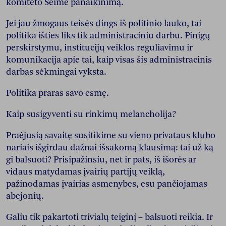
komiteto Seime panaikinimą.
Jei jau žmogaus teisės dings iš politinio lauko, tai
politika išties liks tik administraciniu darbu. Pinigų
perskirstymu, institucijų veiklos reguliavimu ir
komunikacija apie tai, kaip visas šis administracinis
darbas sėkmingai vyksta.
Politika praras savo esmę.
Kaip susigyventi su rinkimų melancholija?
Praėjusią savaitę susitikime su vieno privataus klubo
nariais išgirdau dažnai išsakomą klausimą: tai už ką
gi balsuoti? Prisipažinsiu, net ir pats, iš išorės ar
vidaus matydamas įvairių partijų veiklą,
pažinodamas įvairias asmenybes, esu pančiojamas
abejonių.
Galiu tik pakartoti trivialų teiginį – balsuoti reikia. Ir