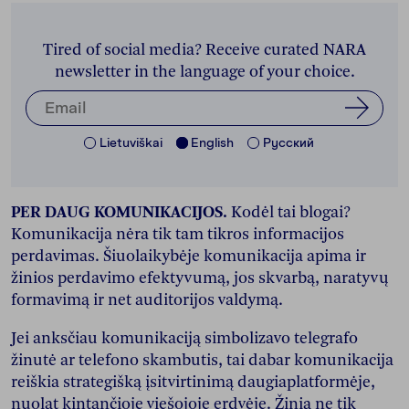
Tired of social media? Receive curated NARA
newsletter in the language of your choice.
Lietuviškai
English
Pусский
PER DAUG KOMUNIKACIJOS.
Kodėl tai blogai?
Komunikacija nėra tik tam tikros informacijos
perdavimas. Šiuolaikybėje komunikacija apima ir
žinios perdavimo efektyvumą, jos skvarbą, naratyvų
formavimą ir net auditorijos valdymą.
Jei anksčiau komunikaciją simbolizavo telegrafo
žinutė ar telefono skambutis, tai dabar komunikacija
reiškia strategišką įsitvirtinimą daugiaplatformėje,
nuolat kintančioje viešojoje erdvėje. Žinia ne tik