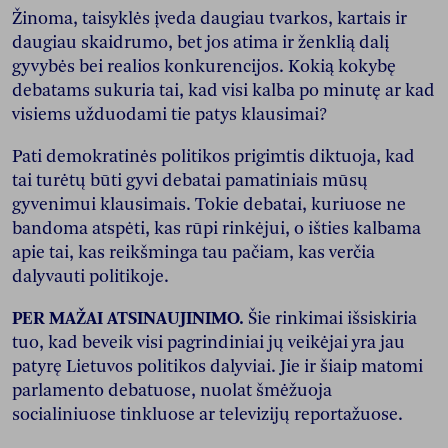
Žinoma, taisyklės įveda daugiau tvarkos, kartais ir
daugiau skaidrumo, bet jos atima ir ženklią dalį
gyvybės bei realios konkurencijos. Kokią kokybę
debatams sukuria tai, kad visi kalba po minutę ar kad
visiems užduodami tie patys klausimai?
Pati demokratinės politikos prigimtis diktuoja, kad
tai turėtų būti gyvi debatai pamatiniais mūsų
gyvenimui klausimais. Tokie debatai, kuriuose ne
bandoma atspėti, kas rūpi rinkėjui, o išties kalbama
apie tai, kas reikšminga tau pačiam, kas verčia
dalyvauti politikoje.
PER MAŽAI ATSINAUJINIMO.
Šie rinkimai išsiskiria
tuo, kad beveik visi pagrindiniai jų veikėjai yra jau
patyrę Lietuvos politikos dalyviai. Jie ir šiaip matomi
parlamento debatuose, nuolat šmėžuoja
socialiniuose tinkluose ar televizijų reportažuose.