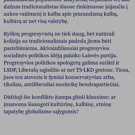
dažnas tradicionalistas šiuose rinkimuose įsijaučia į
aukos vaidmenį ir kalba apie prarandamą kalbą,
kultūrą ar net visą valstybę.
Ryškių progresyvistų ne tiek daug, bet natūrali
kolizija su tradicionalistais padeda jiems būti
pastebimiems. Akivaizdžiausiai progresyvios
socialinės politikos idėją palaiko Laisvės partija.
Progresyvios politikos apologetų galima sutikti ir
LSDP, Liberalų sąjūdžio ar net TS-LKD gretose. Tiesa,
juos ten atsveria ir žymiai konservatyviau arba,
tiksliau, antiliberaliai nusiteikę bendrapartiečiai.
Didžioji šio konflikto įtampa glūdi klausime: ar
įmanoma išsaugoti kultūrinę, kalbinę, etninę
tapatybę globalizmo sąlygomis?