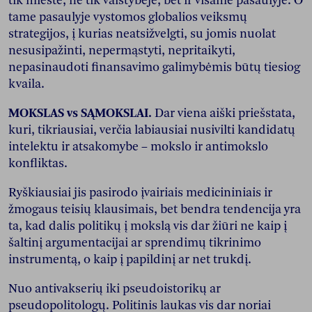
tik mieste, ne tik valstybėje, bet ir visame pasaulyje. O
tame pasaulyje vystomos globalios veiksmų
strategijos, į kurias neatsižvelgti, su jomis nuolat
nesusipažinti, nepermąstyti, nepritaikyti,
nepasinaudoti finansavimo galimybėmis būtų tiesiog
kvaila.
MOKSLAS vs SĄMOKSLAI.
Dar viena aiški priešstata,
kuri, tikriausiai, verčia labiausiai nusivilti kandidatų
intelektu ir atsakomybe – mokslo ir antimokslo
konfliktas.
Ryškiausiai jis pasirodo įvairiais medicininiais ir
žmogaus teisių klausimais, bet bendra tendencija yra
ta, kad dalis politikų į mokslą vis dar žiūri ne kaip į
šaltinį argumentacijai ar sprendimų tikrinimo
instrumentą, o kaip į papildinį ar net trukdį.
Nuo antivakserių iki pseudoistorikų ar
pseudopolitologų. Politinis laukas vis dar noriai