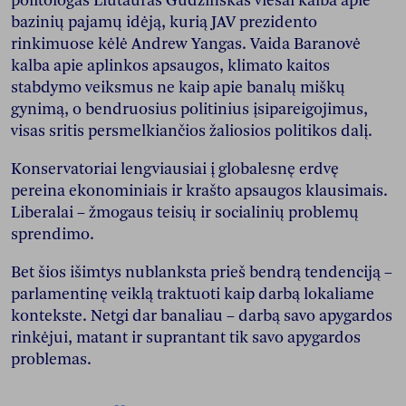
politologas Liutauras Gudžinskas viešai kalba apie
bazinių pajamų idėją, kurią JAV prezidento
rinkimuose kėlė Andrew Yangas. Vaida Baranovė
kalba apie aplinkos apsaugos, klimato kaitos
stabdymo veiksmus ne kaip apie banalų miškų
gynimą, o bendruosius politinius įsipareigojimus,
visas sritis persmelkiančios žaliosios politikos dalį.
Konservatoriai lengviausiai į globalesnę erdvę
pereina ekonominiais ir krašto apsaugos klausimais.
Liberalai – žmogaus teisių ir socialinių problemų
sprendimo.
Bet šios išimtys nublanksta prieš bendrą tendenciją –
parlamentinę veiklą traktuoti kaip darbą lokaliame
kontekste. Netgi dar banaliau – darbą savo apygardos
rinkėjui, matant ir suprantant tik savo apygardos
problemas.