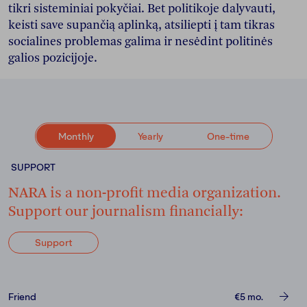
tikri sisteminiai pokyčiai. Bet politikoje dalyvauti,
keisti save supančią aplinką, atsiliepti į tam tikras
socialines problemas galima ir nesėdint politinės
galios pozicijoje.
Monthly
Yearly
One-time
SUPPORT
NARA is a non-profit media organization.
Support our journalism financially:
Support
Friend
€5
mo.