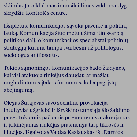
sklinda. Jos sklidimas ir nusileidimas valdomas lyg
skrydžių kontrolės centre.
Išsiplėtusi komunikacijos sąvoka paveikė ir politinį
lauką. Komunikacija šiuo metu užima itin svarbią
politikos dalį, o komunikacijos specialistai politinių
strategijų kūrime tampa svarbesni už politologus,
sociologus ar filosofus.
Tokios sąmoningos komunikacijos bado žaidynės,
kai visi atakuoja rinkėjus daugiau ar mažiau
nugludintomis įtakos formomis, kelia pagrįstą
abejingumą.
Olegas Šurajevas savo socialine provokacija
intuityviai užgriebė ir išryškino tamsiąją šio žaidimo
pusę. Tokiomis pačiomis priemonėmis atakuojamas
ir įtikinėjamas rinkėjas prasmenga tarp tikrovės ir
iliuzijos. Išgalvotas Valdas Kazlauskas iš „Darnios