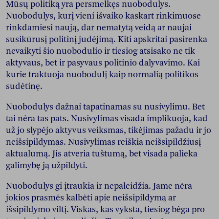
Mūsų politiką yra persmelkęs nuobodulys.
Nuobodulys, kurį vieni išvaiko kaskart rinkimuose
rinkdamiesi naują, dar nematytą veidą ar naujai
susikūrusį politinį judėjimą. Kiti apskritai pasirenka
nevaikyti šio nuobodulio ir tiesiog atsisako ne tik
aktyvaus, bet ir pasyvaus politinio dalyvavimo. Kai
kurie traktuoja nuobodulį kaip normalią politikos
sudėtinę.
Nuobodulys dažnai tapatinamas su nusivylimu. Bet
tai nėra tas pats. Nusivylimas visada implikuoja, kad
už jo slypėjo aktyvus veiksmas, tikėjimas pažadu ir jo
neišsipildymas. Nusivylimas reiškia neišsipildžiusį
aktualumą. Jis atveria tuštumą, bet visada palieka
galimybę ją užpildyti.
Nuobodulys gi įtraukia ir nepaleidžia. Jame nėra
jokios prasmės kalbėti apie neišsipildymą ar
išsipildymo viltį. Viskas, kas vyksta, tiesiog bėga pro