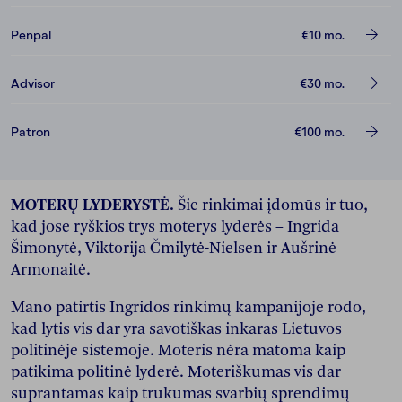
Penpal
€10
mo.
Advisor
€30
mo.
Patron
€100
mo.
MOTERŲ LYDERYSTĖ.
Šie rinkimai įdomūs ir tuo,
kad jose ryškios trys moterys lyderės – Ingrida
Šimonytė, Viktorija Čmilytė-Nielsen ir Aušrinė
Armonaitė.
Mano patirtis Ingridos rinkimų kampanijoje rodo,
kad lytis vis dar yra savotiškas inkaras Lietuvos
politinėje sistemoje. Moteris nėra matoma kaip
patikima politinė lyderė. Moteriškumas vis dar
suprantamas kaip trūkumas svarbių sprendimų