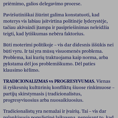
priėmimo, galios delegavimo procese.
Paviršutiniškai žiūrint galima konstatuoti, kad
moterys vis labiau įsitvirtina politinėje lyderystėje,
tačiau akivaizdi įtampa ir pasipriešinimas neleidžia
teigti, kad lytiškumas nebėra faktorius.
Būti moterimi politikoje – vis dar didesnis iššūkis nei
būti vyru. Ir tai yra mūsų visuomenės problema.
Problema, kai kurių traktuojama kaip norma, arba
pykstama dėl jos problemiškumo. Dėl paties
klausimo kėlimo.
TRADICIONALIZMAS vs PROGRESYVUMAS.
Vienas
iš ryškesnių kultūrinių konfliktų šiuose rinkimuose –
partijų skirstymasis į tradicionalistus,
progresyviuosius arba nuosaikiuosius.
Tradicionalistų yra nemažai ir įvairių. Tai – vis dar
palankiausia populistinė laikysena, nepaisant to, kad