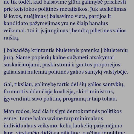
ne tik todėl, kad balsavime glūdi galimybė prisiliesti
prie keistokos politinės metafizikos. Juk atsikėlimas
iš lovos, nuėjimas į balsavimo vietą, partijos ir
kandidato pažymėjimas yra ne šiaip banalūs
veiksmai. Tai ir įsijungimas į bendrą pilietinės valios
raišką.
Į balsadėžę krintantis biuletenis patenka į biuletenių
jūrą. Šiame popierių kalne sužymėti atsakymai
suskaičiuojami, paskirstomi ir gautos proporcijos
galiausiai nulemia politinės galios santykį valstybėje.
Gal, tiksliau, galimybę tartis dėl šių galios santykių,
formuoti valdančiąją koaliciją, skirti ministrus,
įgyvendinti savo politinę programą ir taip toliau.
Man rodos, kad čia ir slypi demokratinės politikos
esmė. Tame balansavime tarp minimalaus
individualaus veiksmo, kelių laukelių pažymėjimo
lape, virstančio didžiąja pilietine, o vėliau ir politine