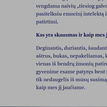
vengdama naivių „tiesiog galv
pasitelksiu emocinį intelektą i
patirtimi.
Kas yra skausmas ir kaip mes 
Deginantis, duriantis, šaudanti
aštrus, bukas, nepakeliamas, 
vienas iš bendrų žmonių patir
gyvenime esame patyręs bent š
tik nedaugelis iš mūsų susimą
kaip mes jį jaučiame.