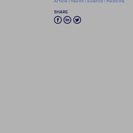
Article
\
Health
\
Science
\
Medicine
SHARE