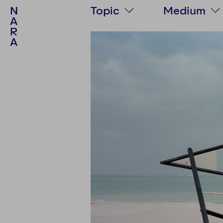
N
Topic
Medium
A
R
Society
Text
A
Politics
Podcast
Culture
Video
Psychology
Photo stor
Personalities
Multimedia
Environment