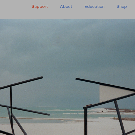
Support
About
Education
Shop
y