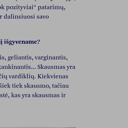
ok pozityviai“ patarimų,
r dalinsiuosi savo
jį išgyvename?
s, geliantis, varginantis,
kankinantis... Skausmas yra
čių vardiklių. Kiekvienas
iek tiek skausmo, tačiau
stė, kas yra skausmas ir