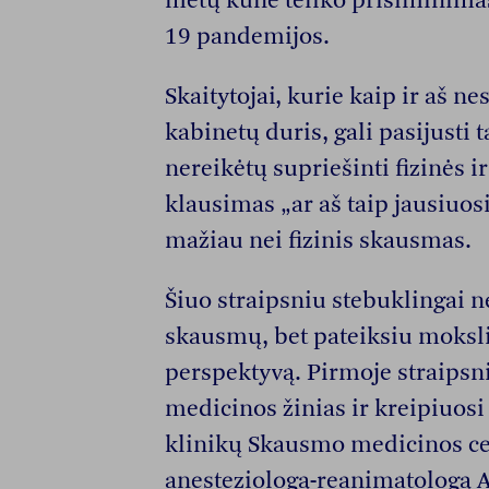
metų kūne teliko prisiminimas,
19 pandemijos.
Skaitytojai, kurie kaip ir aš n
kabinetų duris, gali pasijusti ta
nereikėtų supriešinti fizinės 
klausimas „ar aš taip jausiuosi
mažiau nei fizinis skausmas.
Šiuo straipsniu stebuklingai n
skausmų, bet pateiksiu moksli
perspektyvą. Pirmoje straipsni
medicinos žinias ir kreipiuosi
klinikų Skausmo medicinos ce
anesteziologą-reanimatologą Al