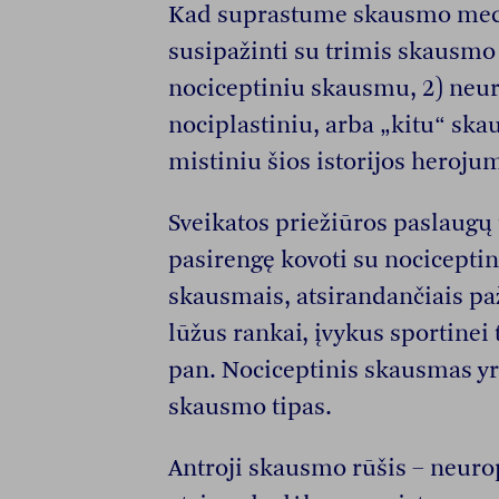
Kad suprastume skausmo mec
susipažinti su trimis skausmo 
nociceptiniu skausmu, 2) neur
nociplastiniu, arba „kitu“ ska
mistiniu šios istorijos herojum
Sveikatos priežiūros paslaugų t
pasirengę kovoti su nociceptini
skausmais, atsirandančiais pa
lūžus rankai, įvykus sportinei 
pan. Nociceptinis skausmas yra
skausmo tipas.
Antroji skausmo rūšis – neuro