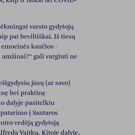
 kaip ir laikai iki COVID-
esėkmingai varsto gydytojų
ip pat beviltiškai. Iš tiesų
ir emocinės kančios –
 amžinai?“ gali varginti ne
eišgydysiu jūsų (ar savo)
nę bei praktinę
o dalyje pasitelkiu
 patarimo į Santaros
ntro vedėją gydytoją
fredą Vaitkų. Kitoje dalyje,