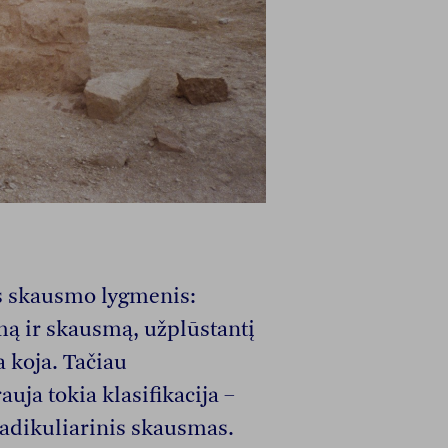
is skausmo lygmenis:
 ir skausmą, užplūstantį
a koja. Tačiau
uja tokia klasifikacija –
radikuliarinis skausmas.