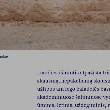
Backer
Liaudies išmintis atpažįsta tr
skausmą, nepakeliamą skausmą
užlipus ant lego kaladėlės bas
akademiniuose šaltiniuose vyra
ūminis, lėtinis, uždegiminis, 