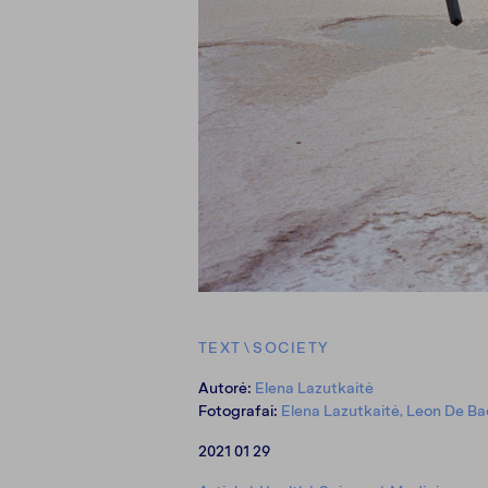
TEXT
\
SOCIETY
Autorė:
Elena Lazutkaitė
Fotografai:
Elena Lazutkaitė, Leon De Ba
2021 01 29