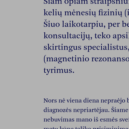
Šiam opiam straipsniui
kelių mėnesių fizinių (
Šiuo laikotarpiu, per b
konsultacijų, teko apsi
skirtingus specialistus,
(magnetinio rezonanso
tyrimus.
Nors nė viena diena nepraėjo 
diagnozės nepriartėjau. Šiam
nebuvimas mano iš esmės svei