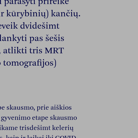
 parašyti prireikė
ir kūrybinių) kančių.
eveik dvidešimt
lankyti pas šešis
 atlikti tris MRT
 tomografijos)
be skausmo, prie aiškios
e gyvenimo etape skausmo
kame trisdešimt kelerių