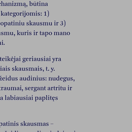
hanizmą, būtina
kategorijomis: 1)
opatiniu skausmu ir 3)
usmu, kuris ir tapo mano
i.
eikėjai geriausiai yra
ais skausmais, t. y.
žeidus audinius: nudegus,
traumai, sergant artritu ir
 labiausiai paplitęs
patinis skausmas –