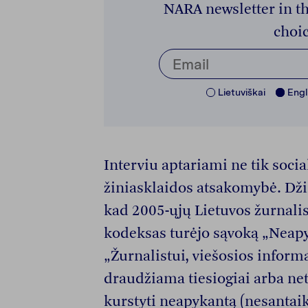
NARA newsletter in th
choic
Lietuviškai
Engl
Interviu aptariami ne tik social
žiniasklaidos atsakomybė. Dž
kad 2005-ųjų Lietuvos žurnalist
kodeksas turėjo sąvoką „Neapy
„Žurnalistui, viešosios informa
draudžiama tiesiogiai arba neti
kurstyti neapykantą (nesantaik