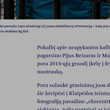
lai pamažu taps atsakingi už juose skleidžiamą informaciją – kaip yra a
 skelbėsi lig šiol.
Pokalbį apie neapykantos kalb
pagarsino Pijus Beizaras ir Ma
pora 2014-ųjų gruodį įkėlę į f
nuotrauką.
Pora sulaukė grasinimų juos deg
šie kreipėsi į Klaipėdos teism
fotografiją pavadino „ekscentr
siekiama „tyčia paerzinti ar š