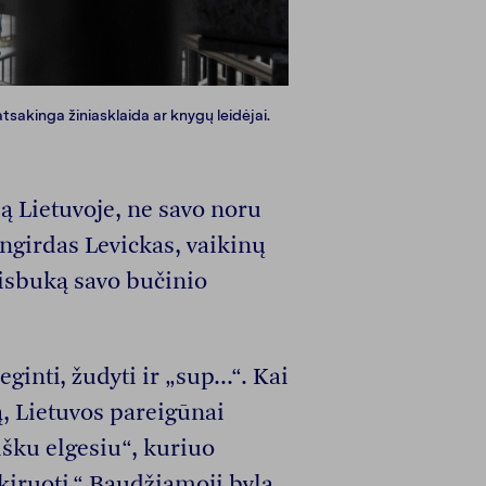
tsakinga žiniasklaida ar knygų leidėjai.
ą Lietuvoje, ne savo noru
ngirdas Levickas, vaikinų
eisbuką savo bučinio
inti, žudyti ir „sup...“. Kai
ą, Lietuvos pareigūnai
išku elgesiu“, kuriuo
okiruoti.“ Baudžiamoji byla