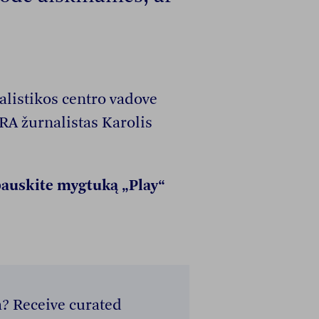
alistikos centro vadove
A žurnalistas Karolis
spauskite mygtuką „Play“
a? Receive curated