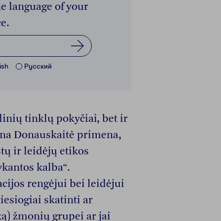
e language of your
e.
ish
Pусский
inių tinklų pokyčiai, bet ir
ina Donauskaitė primena,
ų ir leidėjų etikos
kantos kalba“.
cijos rengėjui bei leidėjui
esiogiai skatinti ar
ą) žmonių grupei ar jai