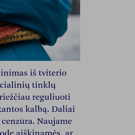
nimas iš tviterio
cialinių tinklų
griežčiau reguliuoti
antos kalbą. Daliai
p cenzūra. Naujame
ode aiškinamės, ar