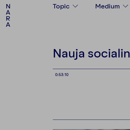
N
Topic
Medium
A
R
Society
Text
A
Politics
Podcast
Culture
Video
Psychology
Photo stor
Nauja socialin
Personalities
Multimedia
Environment
0:53:10