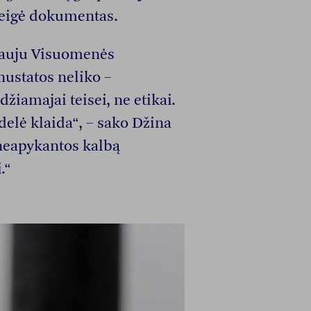
teigė dokumentas.
nauju Visuomenės
ustatos neliko –
žiamajai teisei, ne etikai.
elė klaida“, – sako Džina
neapykantos kalbą
.“