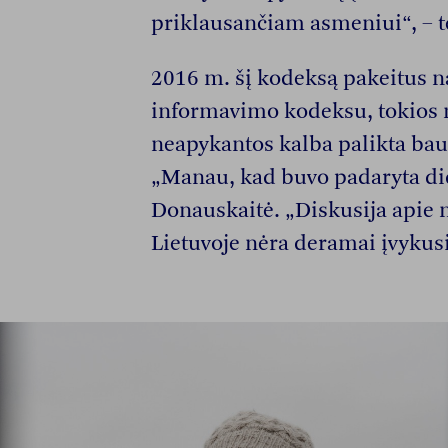
priklausančiam asmeniui“, – 
2016 m. šį kodeksą pakeitus 
informavimo kodeksu, tokios n
neapykantos kalba palikta baud
„Manau, kad buvo padaryta did
Donauskaitė. „Diskusija apie 
Lietuvoje nėra deramai įvykusi