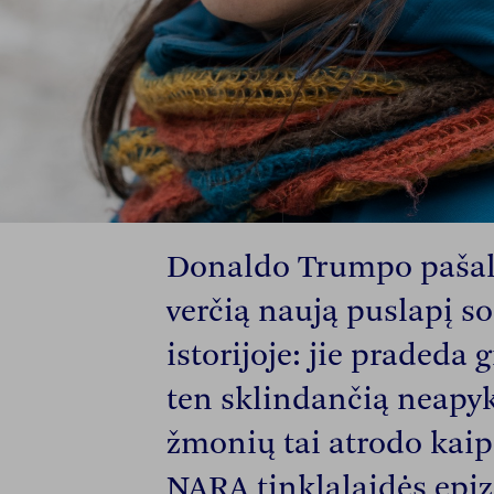
Donaldo Trumpo pašali
verčią naują puslapį so
istorijoje: jie pradeda 
ten sklindančią neapyk
žmonių tai atrodo kai
NARA tinklalaidės epiz