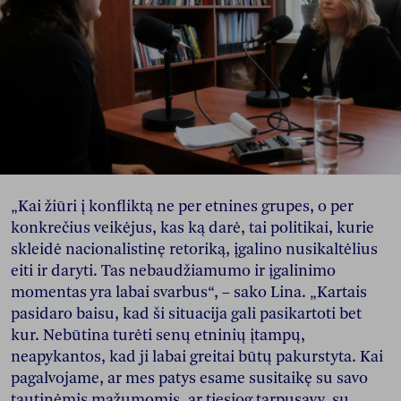
„Kai žiūri į konfliktą ne per etnines grupes, o per
konkrečius veikėjus, kas ką darė, tai politikai, kurie
skleidė nacionalistinę retoriką, įgalino nusikaltėlius
eiti ir daryti. Tas nebaudžiamumo ir įgalinimo
momentas yra labai svarbus“, – sako Lina. „Kartais
pasidaro baisu, kad ši situacija gali pasikartoti bet
kur. Nebūtina turėti senų etninių įtampų,
neapykantos, kad ji labai greitai būtų pakurstyta. Kai
pagalvojame, ar mes patys esame susitaikę su savo
tautinėmis mažumomis, ar tiesiog tarpusavy, su