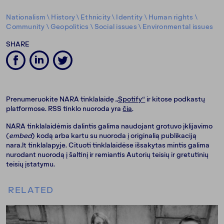
Nationalism
\
History
\
Ethnicity
\
Identity
\
Human rights
\
Community
\
Geopolitics
\
Social issues
\
Environmental issues
SHARE
Prenumeruokite NARA tinklalaidę
„Spotify“
ir kitose podkastų
platformose. RSS tinklo nuoroda yra
čia
.
NARA tinklalaidėmis dalintis galima naudojant grotuvo įklijavimo
(
embed
) kodą arba kartu su nuoroda į originalią publikaciją
nara.lt tinklalapyje. Cituoti tinklalaidėse išsakytas mintis galima
nurodant nuorodą į šaltinį ir remiantis Autorių teisių ir gretutinių
teisių įstatymu.
RELATED