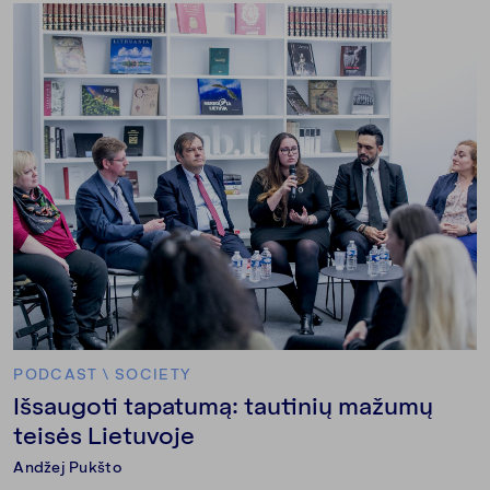
PODCAST
\
SOCIETY
Išsaugoti tapatumą: tautinių mažumų
teisės Lietuvoje
Andžej Pukšto