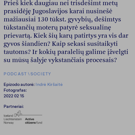
Prieš kiek daugiau nei trisdešimt metų
prasidėję Jugoslavijos karai nusinešė
mažiausiai 130 tūkst. gyvybių, dešimtys
tūkstančių moterų patyrė seksualinę
prievartą. Kiek šių karų patirtys yra vis dar
gyvos šiandien? Kaip sekasi susitaikyti
tautoms? Ir kokių paralelių galime įžvelgti
su mūsų šalyje vykstančiais procesais?
PODCAST
\
SOCIETY
Epizodo autorė:
Indrė Kiršaitė
Fotografas:
2022 02 15
Partneriai: