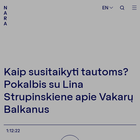
Medium
Topic
EN
EN
N
N
A
A
R
R
A
A
Follow us
Kaip susitaikyti tautoms?
Pokalbis su Lina
Strupinskiene apie Vakarų
Balkanus
1:12:22