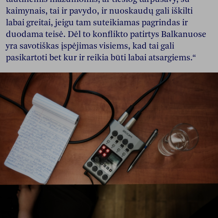
kaimynais, tai ir pavydo, ir nuoskaudų gali iškilti
labai greitai, jeigu tam suteikiamas pagrindas ir
duodama teisė. Dėl to konflikto patirtys Balkanuose
yra savotiškas įspėjimas visiems, kad tai gali
pasikartoti bet kur ir reikia būti labai atsargiems.“