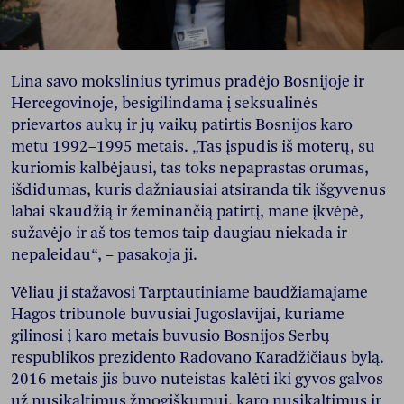
Lina savo mokslinius tyrimus pradėjo Bosnijoje ir
Hercegovinoje, besigilindama į seksualinės
prievartos aukų ir jų vaikų patirtis Bosnijos karo
metu 1992–1995 metais. „Tas įspūdis iš moterų, su
kuriomis kalbėjausi, tas toks nepaprastas orumas,
išdidumas, kuris dažniausiai atsiranda tik išgyvenus
labai skaudžią ir žeminančią patirtį, mane įkvėpė,
sužavėjo ir aš tos temos taip daugiau niekada ir
nepaleidau“, – pasakoja ji.
Vėliau ji stažavosi Tarptautiniame baudžiamajame
Hagos tribunole buvusiai Jugoslavijai, kuriame
gilinosi į karo metais buvusio Bosnijos Serbų
respublikos prezidento Radovano Karadžičiaus bylą.
2016 metais jis buvo nuteistas kalėti iki gyvos galvos
už nusikaltimus žmogiškumui, karo nusikaltimus ir