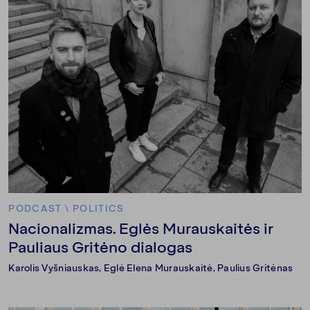
PODCAST
\
POLITICS
Nacionalizmas. Eglės Murauskaitės ir
Pauliaus Gritėno dialogas
Karolis Vyšniauskas
,
Eglė Elena Murauskaitė
, Paulius Gritėnas