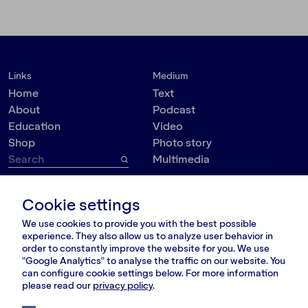
Links
Medium
Home
Text
About
Podcast
Education
Video
Shop
Photo story
Multimedia
Topic
Contact
Cookie settings
VšĮ Dokumedija
Society
We use cookies to provide you with the best possible
Kauno g. 5-12
Politics
experience. They also allow us to analyze user behavior in
Vilnius 03215, Lithuania
Culture
order to constantly improve the website for you. We use
nara@nara.lt
"Google Analytics" to analyse the traffic on our website. You
Psychology
can configure cookie settings below. For more information
Personalities
please read our
privacy policy
.
FOLLOW US
Environment