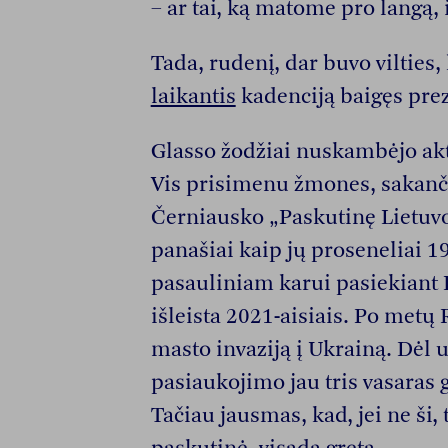
– ar tai, ką matome pro langą, 
Tada, rudenį, dar buvo vilties
laikantis
kadenciją baigęs prez
Glasso žodžiai nuskambėjo akt
Vis prisimenu žmones, sakanči
Černiausko „Paskutinę Lietuvos
panašiai kaip jų proseneliai 1
pasauliniam karui pasiekiant 
išleista 2021-aisiais. Po metų 
masto invaziją į Ukrainą. Dėl 
pasiaukojimo jau tris vasaras 
Tačiau jausmas, kad, jei ne ši, t