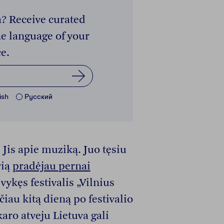
a? Receive curated
e language of your
e.
ish
Pусский
. Jis apie muziką. Juo tęsiu
rią
pradėjau pernai
vykęs festivalis „Vilnius
čiau kitą dieną po festivalio
karo atveju Lietuva gali