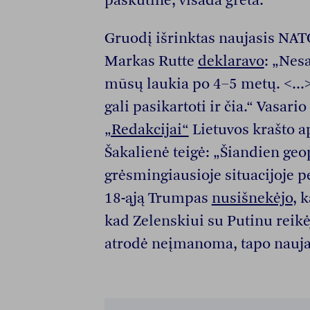
paskutinė, visada greta.
Gruodį išrinktas naujasis NAT
Markas Rutte
deklaravo
: „Nes
mūsų laukia po 4–5 metų. <...>
gali pasikartoti ir čia.“ Vasari
„Redakcijai“
Lietuvos krašto a
Šakalienė teigė: „Šiandien geo
grėsmingiausioje situacijoje 
18-ąją Trumpas
nusišnekėjo
, 
kad Zelenskiui su Putinu reikėj
atrodė neįmanoma, tapo nauja