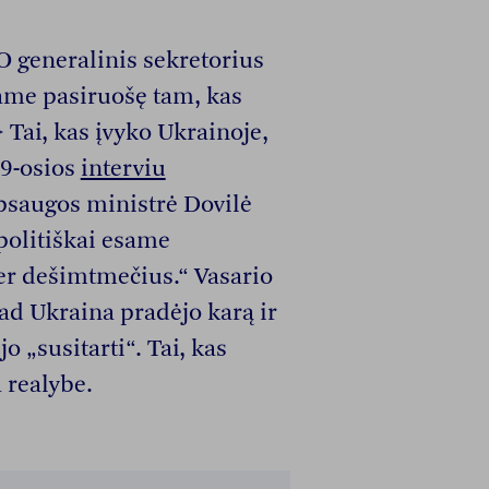
O generalinis sekretorius
ame pasiruošę tam, kas
 Tai, kas įvyko Ukrainoje,
o 9-osios
interviu
psaugos ministrė Dovilė
politiškai esame
per dešimtmečius.“ Vasario
kad Ukraina pradėjo karą ir
o „susitarti“. Tai, kas
 realybe.