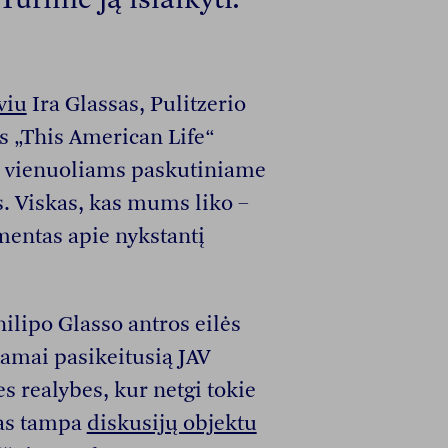
viu
Ira Glassas, Pulitzerio
s „This American Life“
no vienuoliams paskutiniame
. Viskas, kas mums liko –
umentas apie nykstantį
ilipo Glasso antros eilės
tamai pasikeitusią JAV
es realybes, kur netgi tokie
nas tampa
diskusijų objektu