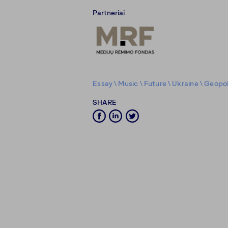
Partneriai
Essay
\
Music
\
Future
\
Ukraine
\
Geopol
SHARE