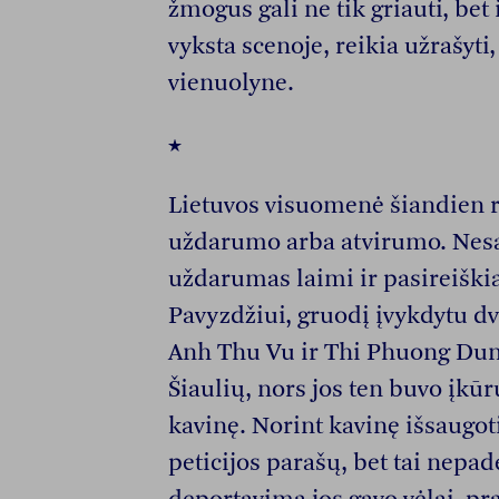
žmogus gali ne tik griauti, bet i
vyksta scenoje, reikia užrašyti
vienuolyne.
★
Lietuvos visuomenė šiandien r
uždarumo arba atvirumo. Nes
uždarumas laimi ir pasireiški
Pavyzdžiui, gruodį įvykdytu d
Anh Thu Vu ir Thi Phuong Dun
Šiaulių, nors jos ten buvo įkū
kavinę. Norint kavinę išsaugoti
peticijos parašų, bet tai nepad