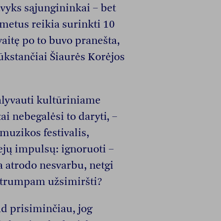
tvyks sąjungininkai – bet
metus reikia surinkti 10
aitę po to buvo pranešta,
tūkstančiai Šiaurės Korėjos
lyvauti kultūriniame
i nebegalėsi to daryti, –
muzikos festivalis,
ejų impulsų: ignoruoti –
a atrodo nesvarbu, netgi
t trumpam užsimiršti?
ad prisiminčiau, jog