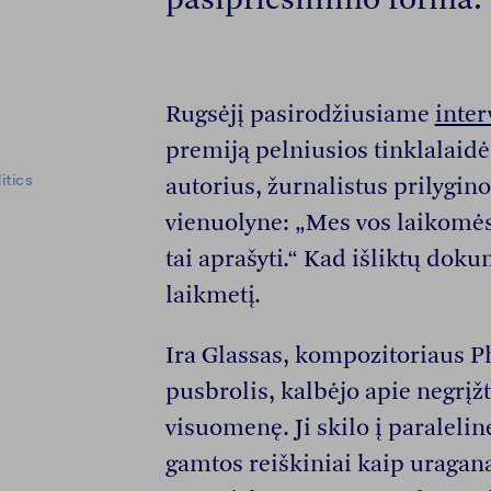
Rugsėjį pasirodžiusiame
inter
premiją pelniusios tinklalaidė
itics
autorius, žurnalistus prilygi
vienuolyne: „Mes vos laikomės
tai aprašyti.“ Kad išliktų dok
laikmetį.
Ira Glassas, kompozitoriaus Ph
pusbrolis, kalbėjo apie negrįž
visuomenę. Ji skilo į paralelin
gamtos reiškiniai kaip uraga