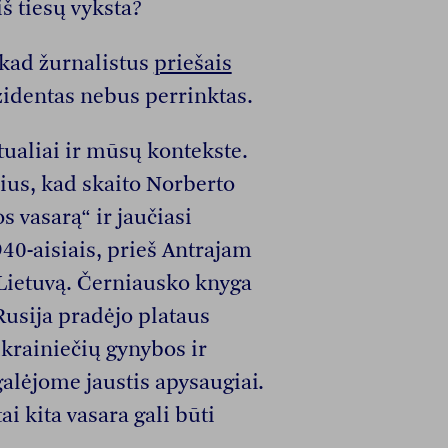
iš tiesų vyksta?
, kad žurnalistus
priešais
identas nebus perrinktas.
ualiai ir mūsų kontekste.
us, kad skaito Norberto
 vasarą“ ir jaučiasi
940-aisiais, prieš Antrajam
Lietuvą. Černiausko knyga
Rusija pradėjo plataus
ukrainiečių gynybos ir
galėjome jaustis apysaugiai.
ai kita vasara gali būti