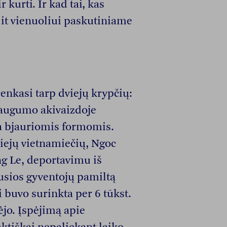
r kurti. Ir kad tai, kas
, it vienuoliui paskutiniame
enkasi tarp dviejų krypčių:
augumo akivaizdoje
a bjauriomis formomis.
viejų vietnamiečių, Ngoc
g Le, deportavimu iš
rusios gyventojų pamiltą
 buvo surinkta per 6 tūkst.
ėjo. Įspėjimą apie