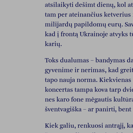
atsilaikyti dešimt dienų, kol a
tam per ateinančius ketverius 
milijardų papildomų eurų. Sav
kad į frontą Ukrainoje atvyks 
karių.
Toks dualumas – bandymas da
gyvenime ir nerimas, kad greita
tapo nauja norma. Kiekvienas 
koncertas tampa kova tarp dvi
nes karo fone mėgautis kultūr
šventvagiška – ar panirti, ben
Kiek galiu, renkuosi antrąjį, k