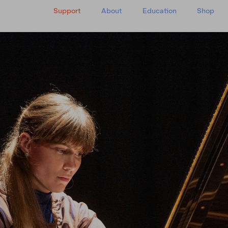
Support
About
Education
Shop
y