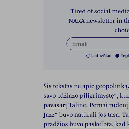
Tired of social medi
NARA newsletter in th
choic
Lietuviškai
Engl
Šis tekstas ne apie geopolitiką
savo „džiazo piligrimystę“, ku
pavasarį
Taline. Pernai rudenį 
Jazz“ buvo natūrali jos tąsa. Ta
pradžios
buvo paskelbta
, kad 