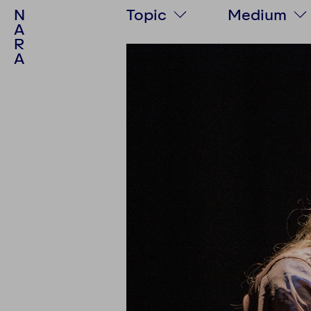
N
Topic
Medium
A
R
Society
Text
A
Politics
Podcast
Culture
Video
Psychology
Photo stor
Personalities
Multimedia
Environment