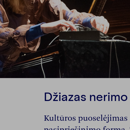
Džiazas nerimo
Kultūros puoselėjimas i
pasipriešinimo forma. T