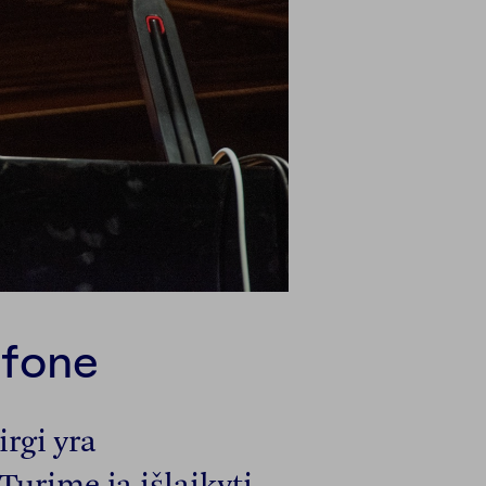
 fone
rgi yra
urime ją išlaikyti.