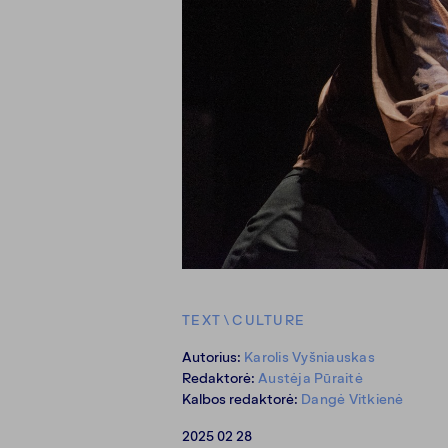
TEXT
\
CULTURE
Autorius:
Karolis Vyšniauskas
Redaktorė:
Austėja Pūraitė
Kalbos redaktorė:
Dangė Vitkienė
2025 02 28