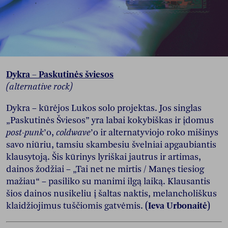
Dykra – Paskutinės šviesos
(alternative rock)
Dykra – kūrėjos Lukos solo projektas. Jos singlas
„Paskutinės Šviesos” yra labai kokybiškas ir įdomus
post-punk
’o,
coldwave
’o ir alternatyviojo roko mišinys
savo niūriu, tamsiu skambesiu švelniai apgaubiantis
klausytoją. Šis kūrinys lyriškai jautrus ir artimas,
dainos žodžiai – „Tai net ne mirtis / Manęs tiesiog
mažiau“ – pasiliko su manimi ilgą laiką. Klausantis
šios dainos nusikeliu į šaltas naktis, melancholiškus
klaidžiojimus tuščiomis gatvėmis.
(Ieva Urbonaitė)