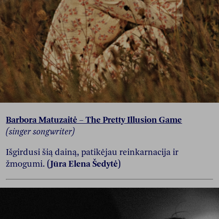
Barbora Matuzaitė – The Pretty Illusion Game
(singer songwriter)
Išgirdusi šią dainą, patikėjau reinkarnacija ir
žmogumi.
(Jūra Elena Šedytė)