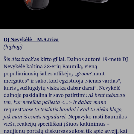
DJ Nevykėlė – M.A.trica
(hiphop)
Šis
diss track
'as kirto giliai. Dainos autorė 19-metė DJ
Nevykėlė kaltina 38-erių Baumilą, vieną
populiariausių šalies atlikėjų, „
groom
'inant
mergaites“ ir sako, kad egzistuoja „vienas vardas“,
kuris „sužlugdytų viską ką dabar darai“. Nevykėlė
dainoje pasidalina ir savo patirtimi:
Aš bent nebuvau
ten, kur nereikia paliesta <...> Ir dabar mano
request
’uose tu teisintis bandai / Kad tu nieko blogo,
juk man iš esmės nepadarei.
Nepavyko rasti Baumilos
viešų reakcijų specifiškai į šiuos kaltinimus –
naujienų portalų diskursas sukosi tik apie atvejį, kai