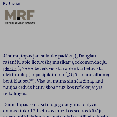
Partneriai:
Albumų topas jau sulaukė
padėkų
(„Daugiau
rašančių apie lietuvišką muziką!“),
rekomendacijų
plėstis
(„NARA beveik visiškai aplenkia lietuvišką
elektroniką“) ir
pasipiktinimo
(„O jūs mano albumą
bent klausėt?“). Visa tai mums siunčia žinią, kad
naujos erdvės lietuviškos muzikos refleksijai yra
reikalingos.
Dainų topas skiriasi tuo, jog dauguma dalyvių –
dainas rinko 17 Lietuvos muzikos scenos kūrėjų –