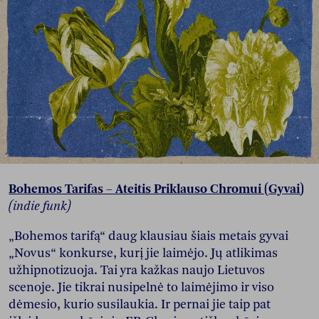
Bohemos Tarifas – Ateitis Priklauso Chromui (Gyvai)
(indie funk)
„Bohemos tarifą“ daug klausiau šiais metais gyvai
„Novus“ konkurse, kurį jie laimėjo. Jų atlikimas
užhipnotizuoja. Tai yra kažkas naujo Lietuvos
scenoje. Jie tikrai nusipelnė to laimėjimo ir viso
dėmesio, kurio susilaukia. Ir pernai jie taip pat