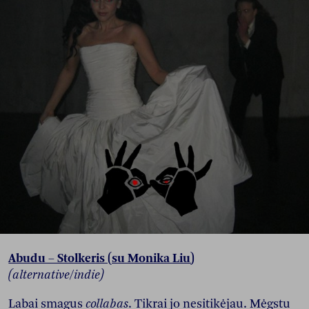
Abudu – Stolkeris (su Monika Liu)
(alternative/indie)
Labai smagus
collabas
. Tikrai jo nesitikėjau. Mėgstu