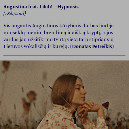
Augustina feat. Lilah! – Hypnosis
(r&b/soul)
Vis augantis Augustinos kūrybinis darbas liudija
nuoseklų meninį brendimą ir aiškią kryptį, o jos
vardas jau užsitikrino tvirtą vietą tarp stipriausių
Lietuvos vokalisčių ir kūrėjų.
(Donatas Petreikis)