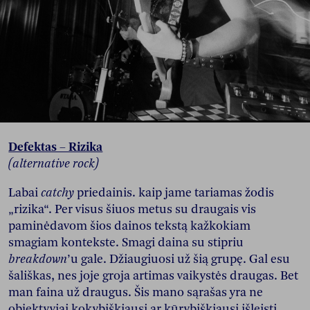
Defektas – Rizika
(alternative rock)
Labai
catchy
priedainis. kaip jame tariamas žodis
„rizika“. Per visus šiuos metus su draugais vis
paminėdavom šios dainos tekstą kažkokiam
smagiam kontekste. Smagi daina su stipriu
breakdown
’u gale. Džiaugiuosi už šią grupę. Gal esu
šališkas, nes joje groja artimas vaikystės draugas. Bet
man faina už draugus. Šis mano sąrašas yra ne
objektyviai kokybiškiausi ar kūrybiškiausi išleisti