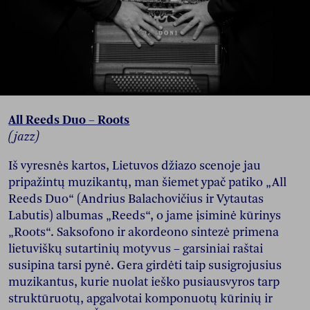
All Reeds Duo – Roots
(jazz)
Iš vyresnės kartos, Lietuvos džiazo scenoje jau
pripažintų muzikantų, man šiemet ypač patiko „All
Reeds Duo“ (Andrius Balachovičius ir Vytautas
Labutis) albumas „Reeds“, o jame įsiminė kūrinys
„Roots“. Saksofono ir akordeono sintezė primena
lietuviškų sutartinių motyvus – garsiniai raštai
susipina tarsi pynė. Gera girdėti taip susigrojusius
muzikantus, kurie nuolat ieško pusiausvyros tarp
struktūruotų, apgalvotai komponuotų kūrinių ir