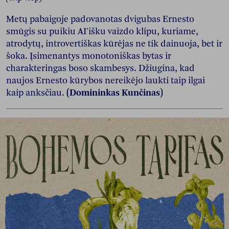
Metų pabaigoje padovanotas dvigubas Ernesto
smūgis su puikiu AI'išku vaizdo klipu, kuriame,
atrodytų, introvertiškas kūrėjas ne tik dainuoja, bet ir
šoka. Įsimenantys monotoniškas bytas ir
charakteringas boso skambesys. Džiugina, kad
naujos Ernesto kūrybos nereikėjo laukti taip ilgai
kaip anksčiau.
(Domininkas Kunčinas)