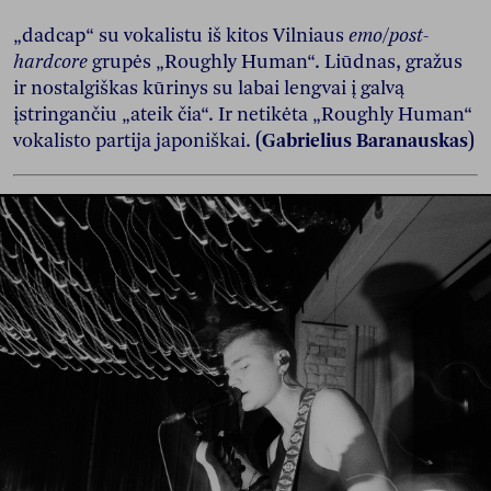
„dadcap“ su vokalistu iš kitos Vilniaus
emo/post-
hardcore
grupės „Roughly Human“. Liūdnas, gražus
ir nostalgiškas kūrinys su labai lengvai į galvą
įstringančiu „ateik čia“. Ir netikėta „Roughly Human“
vokalisto partija japoniškai.
(Gabrielius Baranauskas)