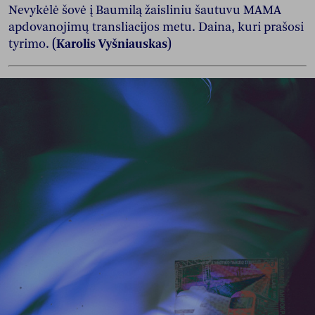
Nevykėlė šovė į Baumilą žaisliniu šautuvu MAMA
apdovanojimų transliacijos metu. Daina, kuri prašosi
tyrimo.
(Karolis Vyšniauskas)