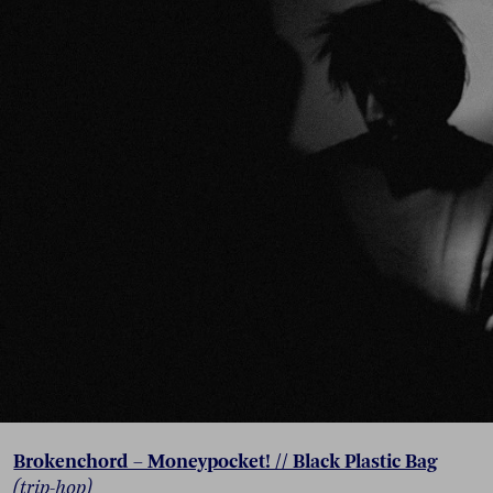
Brokenchord – Moneypocket! // Black Plastic Bag
(trip-hop)