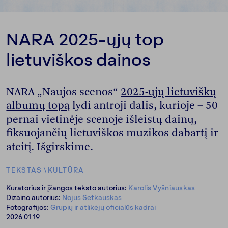
NARA 2025-ųjų top
lietuviškos dainos
NARA „Naujos scenos“
2025-ųjų lietuviškų
albumų topą
lydi antroji dalis, kurioje – 50
pernai vietinėje scenoje išleistų dainų,
fiksuojančių lietuviškos muzikos dabartį ir
ateitį. Išgirskime.
TEKSTAS
\
KULTŪRA
Kuratorius ir įžangos teksto autorius:
Karolis Vyšniauskas
Dizaino autorius:
Nojus Setkauskas
Fotografijos:
Grupių ir atlikėjų oficialūs kadrai
2026 01 19