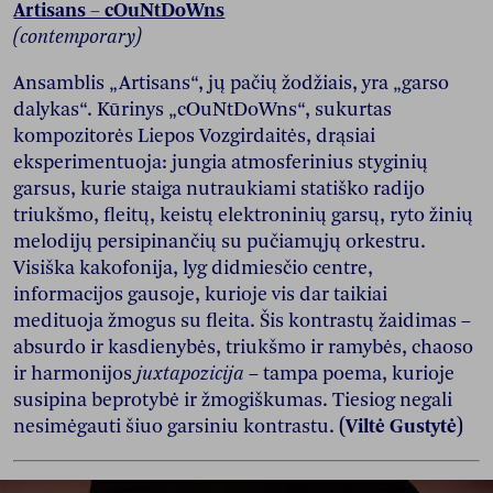
Artisans – cOuNtDoWns
(contemporary)
Ansamblis „Artisans“, jų pačių žodžiais, yra „garso
dalykas“. Kūrinys „cOuNtDoWns“, sukurtas
kompozitorės Liepos Vozgirdaitės, drąsiai
eksperimentuoja: jungia atmosferinius styginių
garsus, kurie staiga nutraukiami statiško radijo
triukšmo, fleitų, keistų elektroninių garsų, ryto žinių
melodijų persipinančių su pučiamųjų orkestru.
Visiška kakofonija, lyg didmiesčio centre,
informacijos gausoje, kurioje vis dar taikiai
medituoja žmogus su fleita. Šis kontrastų žaidimas –
absurdo ir kasdienybės, triukšmo ir ramybės, chaoso
ir harmonijos
juxtapozicija
– tampa poema, kurioje
susipina beprotybė ir žmogiškumas. Tiesiog negali
nesimėgauti šiuo garsiniu kontrastu.
(Viltė Gustytė)