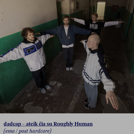
dadcap – ateik čia su Roughly Human
(emo / post hardcore)