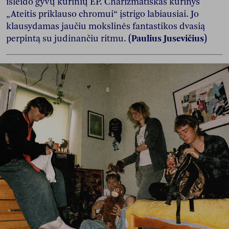
išleido gyvų kūrinių EP. Charizmatiškas kūrinys
„Ateitis priklauso chromui“ įstrigo labiausiai. Jo
klausydamas jaučiu mokslinės fantastikos dvasią
perpintą su judinančiu ritmu.
(Paulius Jusevičius)