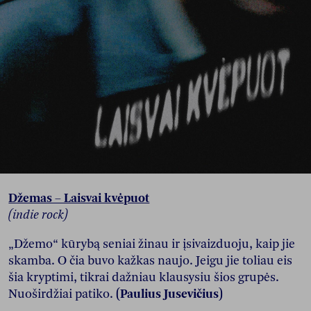
Džemas – Laisvai kvėpuot
(indie rock)
„Džemo“ kūrybą seniai žinau ir įsivaizduoju, kaip jie
skamba. O čia buvo kažkas naujo. Jeigu jie toliau eis
šia kryptimi, tikrai dažniau klausysiu šios grupės.
Nuoširdžiai patiko.
(Paulius Jusevičius)