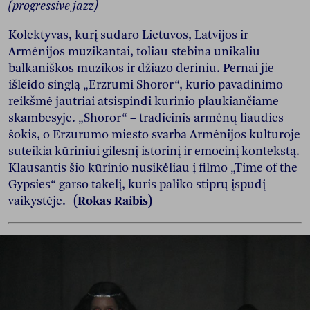
(progressive jazz)
Kolektyvas, kurį sudaro Lietuvos, Latvijos ir
Armėnijos muzikantai, toliau stebina unikaliu
balkaniškos muzikos ir džiazo deriniu. Pernai jie
išleido singlą „Erzrumi Shoror“, kurio pavadinimo
reikšmė jautriai atsispindi kūrinio plaukiančiame
skambesyje. „Shoror“ – tradicinis armėnų liaudies
šokis, o Erzurumo miesto svarba Armėnijos kultūroje
suteikia kūriniui gilesnį istorinį ir emocinį kontekstą.
Klausantis šio kūrinio nusikėliau į filmo „Time of the
Gypsies“ garso takelį, kuris paliko stiprų įspūdį
vaikystėje.
(Rokas Raibis)