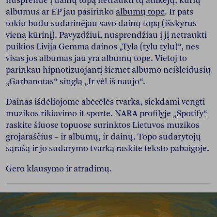
nusprendė į dainų topą netraukti tų atlikėjų, kurių
albumus ar EP jau pasirinko
albumų tope
. Ir pats
tokiu būdu sudarinėjau savo dainų topą (išskyrus
vieną kūrinį). Pavyzdžiui, nusprendžiau į jį netraukti
puikios Livija Gemma dainos „Tyla (tylu tylu)“, nes
visas jos albumas jau yra albumų tope. Vietoj to
parinkau hipnotizuojantį šiemet albumo neišleidusių
„Garbanotas“ singlą „Ir vėl iš naujo“.
Dainas išdėliojome abėcėlės tvarka, siekdami vengti
muzikos rikiavimo it sporte.
NARA profilyje „Spotify“
raskite šiuose topuose surinktos Lietuvos muzikos
grojaraščius – ir albumų, ir dainų. Topo sudarytojų
sąrašą ir jo sudarymo tvarką raskite teksto pabaigoje.
Gero klausymo ir atradimų.