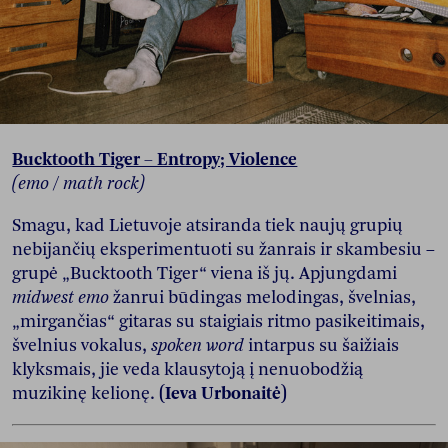
Bucktooth Tiger – Entropy; Violence
(emo / math rock)
Smagu, kad Lietuvoje atsiranda tiek naujų grupių
nebijančių eksperimentuoti su žanrais ir skambesiu –
grupė „Bucktooth Tiger“ viena iš jų. Apjungdami
midwest emo
žanrui būdingas melodingas, švelnias,
„mirgančias“ gitaras su staigiais ritmo pasikeitimais,
švelnius vokalus,
spoken word
intarpus su šaižiais
klyksmais, jie veda klausytoją į nenuobodžią
muzikinę kelionę.
(Ieva Urbonaitė)