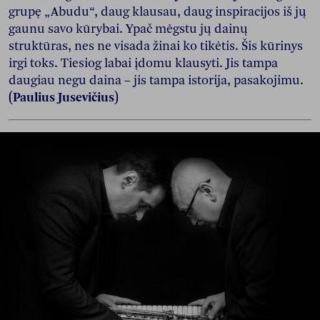
grupę „Abudu“, daug klausau, daug inspiracijos iš jų
gaunu savo kūrybai. Ypač mėgstu jų dainų
struktūras, nes ne visada žinai ko tikėtis. Šis kūrinys
irgi toks. Tiesiog labai įdomu klausyti. Jis tampa
daugiau negu daina – jis tampa istorija, pasakojimu.
(Paulius Jusevičius)