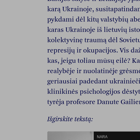
karą Ukrainoje, susitapatindam
pykdami dėl kitų valstybių ab
karas Ukrainoje iš lietuvių ist
kolektyvinę traumą dėl Sovietų
represijų ir okupacijos. Vis d
kas, jeigu toliau mūsų eilė? Ka
realybėje ir nuolatinėje grėsm
geriausiai padedant ukrainieč
klinikinės psichologijos dėsty
tyrėja profesore Danute Gailie
Išgirskite tekstą: