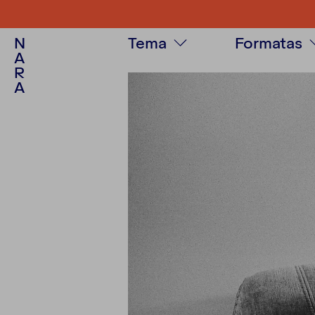
N
Tema
Formatas
A
R
Visuomenė
Tekstas
A
Politika
Tinklalaidė
Kultūra
Video
Psichologija
Fotoistorij
Asmenybės
Multimedij
Aplinkosauga