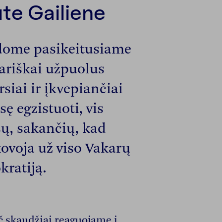
te Gailiene
dome pasikeitusiame
bariškai užpuolus
siai ir įkvepiančiai
sę egzistuoti, vis
sų, sakančių, kad
kovoja už viso Vakarų
kratiją.
ač skaudžiai reaguojame į