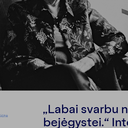
„Labai svarbu 
iūtė
bejėgystei.“ Int