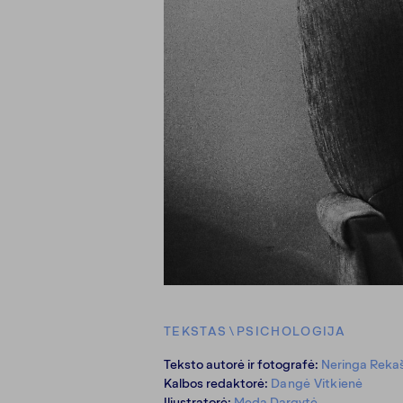
TEKSTAS
\
PSICHOLOGIJA
Teksto autorė ir fotografė:
Neringa Rekaš
Kalbos redaktorė:
Dangė Vitkienė
Iliustratorė:
Meda Dargytė