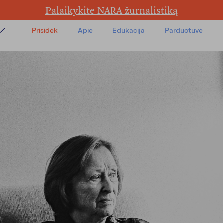
Palaikykite NARA žurnalistiką
Prisidėk
Apie
Edukacija
Parduotuvė
a
a