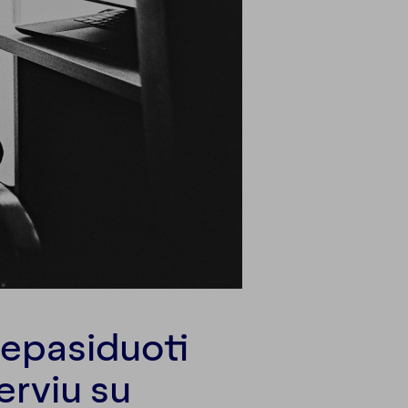
nepasiduoti
erviu su