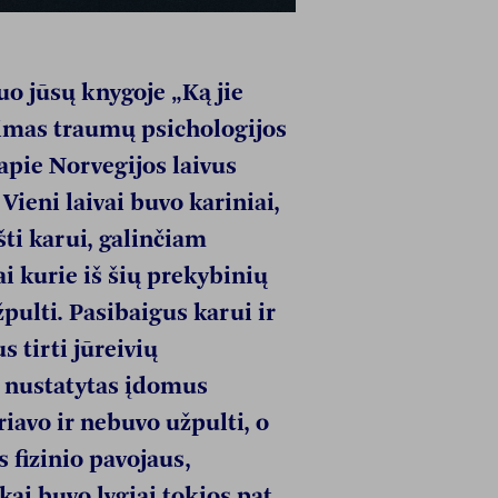
uo jūsų knygoje „Ką jie
imas traumų psichologijos
apie Norvegijos laivus
ieni laivai buvo kariniai,
šti karui, galinčiam
i kurie iš šių prekybinių
pulti. Pasibaigus karui ir
 tirti jūreivių
 nustatytas įdomus
riavo ir nebuvo užpulti, o
s fizinio pavojaus,
i buvo lygiai tokios pat