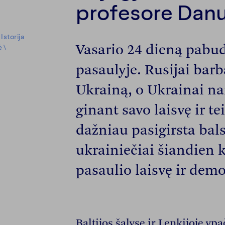
profesore Danu
\
Istorija
Vasario 24 dieną pabu
ė
\
pasaulyje. Rusijai bar
Ukrainą, o Ukrainai nar
ginant savo laisvę ir tei
dažniau pasigirsta bal
ukrainiečiai šiandien 
pasaulio laisvę ir demo
Baltijos šalyse ir Lenkijoje yp