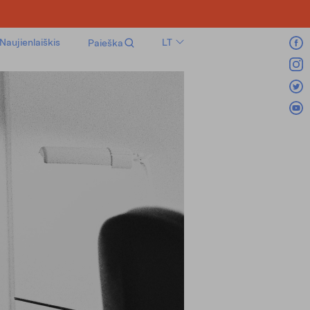
Naujienlaiškis
LT
Paieška
EN
RU