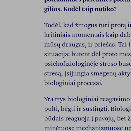
gilios. Kodėl taip nutiko?
Todėl, kad žmogus turi protą i
kritiniais momentais kaip daba
mūsų draugas, ir priešas. Tai 
situacija: būtent dėl proto mes
psichofiziologinėje streso būs
stresą, įsijungia smegenų ak
biologiniai procesai.
Yra trys biologiniai reagavimo
pulti, bėgti ir sustingti. Biolo
būdais reaguoja į pavojų, bet ž
minėtuose mechanizmuose net 