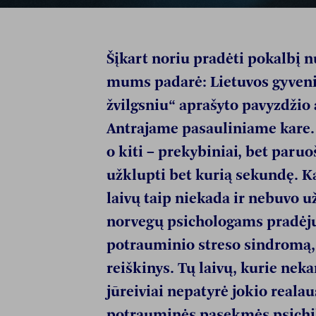
Šįkart noriu pradėti pokalbį n
mums padarė: Lietuvos gyven
žvilgsniu“ aprašyto pavyzdžio 
Antrajame pasauliniame kare. V
o kiti – prekybiniai, bet paruo
užklupti bet kurią sekundę. Ka
laivų taip niekada ir nebuvo už
norvegų psichologams pradėjus
potrauminio streso sindromą,
reiškinys. Tų laivų, kurie neka
jūreiviai nepatyrė jokio realau
potrauminės pasekmės psichika