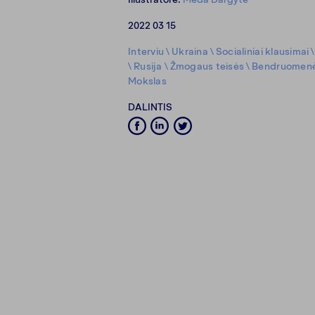
2022 03 15
Interviu
\
Ukraina
\
Socialiniai klausimai
\
Rusija
\
Žmogaus teisės
\
Bendruomen
Mokslas
DALINTIS