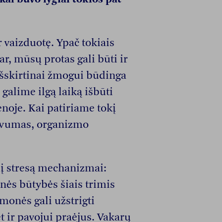
r vaizduotę. Ypač tokiais
r, mūsų protas gali būti ir
išskirtinai žmogui būdinga
 galime ilgą laiką išbūti
enoje. Kai patiriame tokį
tyvumas, organizmo
 į stresą mechanizmai:
ginės būtybės šiais trimis
monės gali užstrigti
ir pavojui praėjus. Vakarų