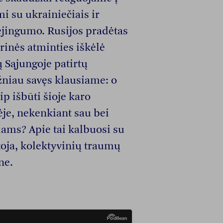
i su ukrainiečiais ir
ejingumo. Rusijos pradėtas
orinės atminties iškėlė
 Sąjungoje patirtų
ažniau savęs klausiame: o
ip išbūti šioje karo
ėje, nekenkiant sau bei
iams? Apie tai kalbuosi su
toja, kolektyvinių traumų
ne.