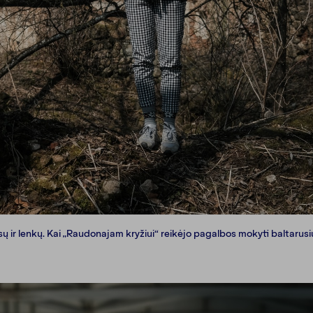
rusų ir lenkų. Kai „Raudonajam kryžiui“ reikėjo pagalbos mokyti baltarusi