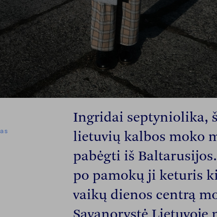
Ingridai septyniolika, š
kas
lietuvių kalbos moko m
pabėgti iš Baltarusijos.
po pamokų ji keturis k
vaikų dienos centrą m
Savanorystė Lietuvoje n