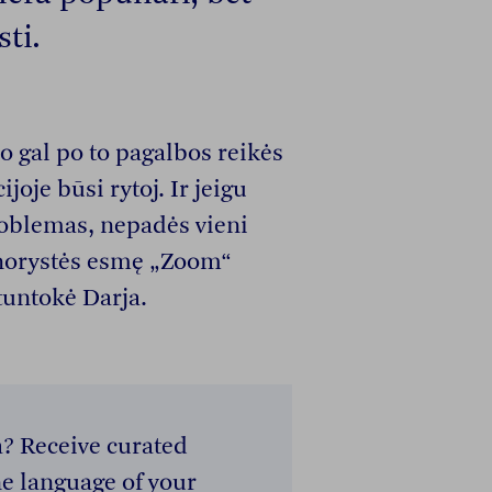
sti.
 gal po to pagalbos reikės
joje būsi rytoj. Ir jeigu
oblemas, nepadės vieni
vanorystės esmę „Zoom“
tuntokė Darja.
a? Receive curated
e language of your