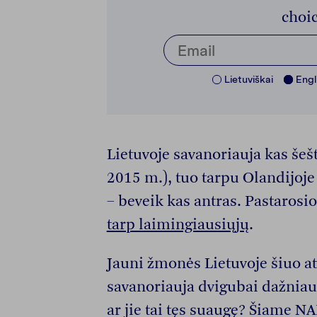
choic
Lietuviškai
Engl
Lietuvoje savanoriauja kas šeš
2015 m.), tuo tarpu Olandijoje
– beveik kas antras. Pastarosios
tarp laimingiausiųjų
.
Jauni žmonės Lietuvoje šiuo atv
savanoriauja dvigubai dažniau
ar jie tai tęs suaugę? Šiame N