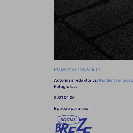
PODCAST
\
SOCIETY
Autorius ir redaktorius:
Karolis Vyšniaus
Fotografas:
2021 04 06
Epizodo partneriai: