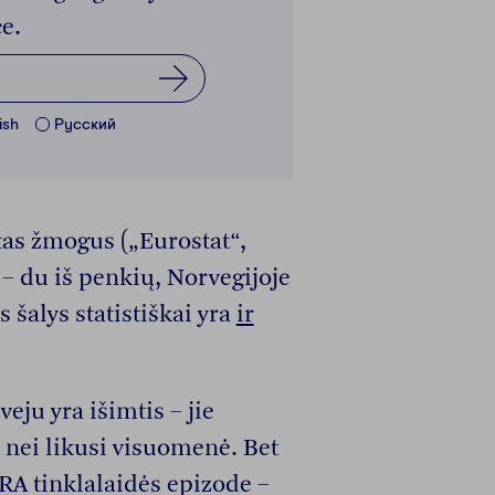
e.
ish
Pусский
tas žmogus („Eurostat“,
 – du iš penkių, Norvegijoje
 šalys statistiškai yra
ir
eju yra išimtis – jie
 nei likusi visuomenė. Bet
ARA tinklalaidės epizode –