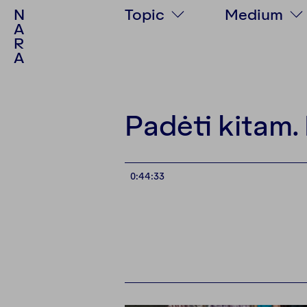
N
Topic
Medium
A
R
Society
Text
A
Politics
Podcast
Culture
Video
Psychology
Photo stor
Padėti kitam.
Personalities
Multimedia
Environment
0:44:33