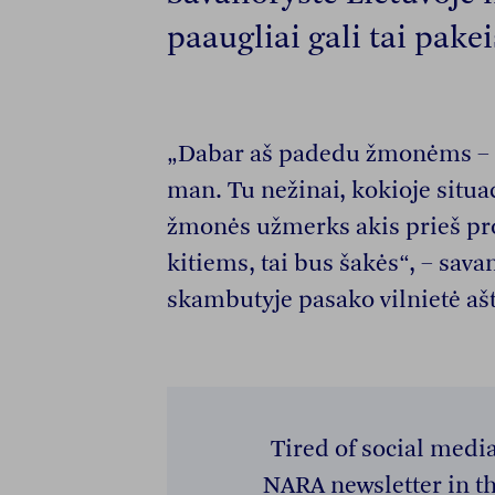
paaugliai gali tai pakei
„Dabar aš padedu žmonėms – o
man. Tu nežinai, kokioje situaci
žmonės užmerks akis prieš pr
kitiems, tai bus šakės“, – sa
skambutyje pasako vilnietė aš
Tired of social medi
NARA newsletter in th