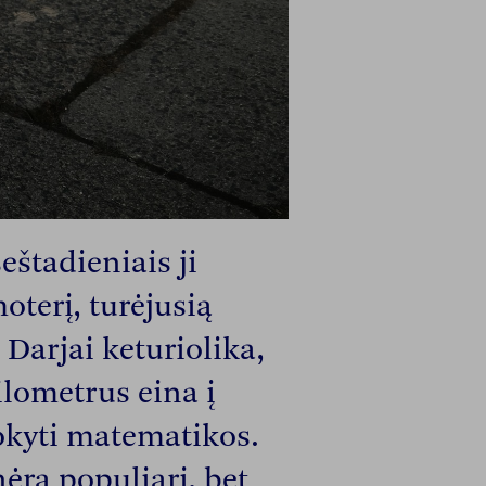
eštadieniais ji
oterį, turėjusią
 Darjai keturiolika,
ilometrus eina į
okyti matematikos.
ėra populiari, bet