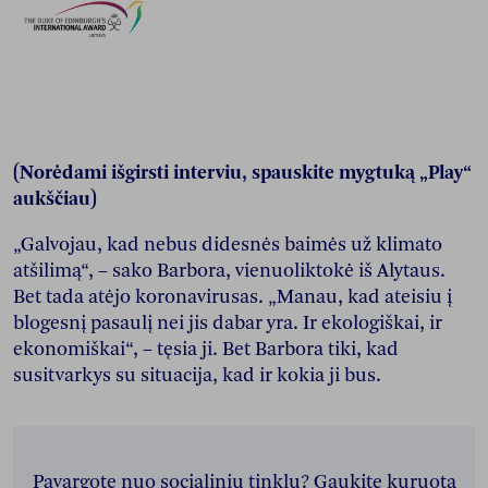
(Norėdami išgirsti interviu, spauskite mygtuką „Play“
aukščiau)
„Galvojau, kad nebus didesnės baimės už klimato
atšilimą“, – sako Barbora, vienuoliktokė iš Alytaus.
Bet tada atėjo koronavirusas. „Manau, kad ateisiu į
blogesnį pasaulį nei jis dabar yra. Ir ekologiškai, ir
ekonomiškai“, – tęsia ji. Bet Barbora tiki, kad
susitvarkys su situacija, kad ir kokia ji bus.
Pavargote nuo socialinių tinklų? Gaukite kuruotą