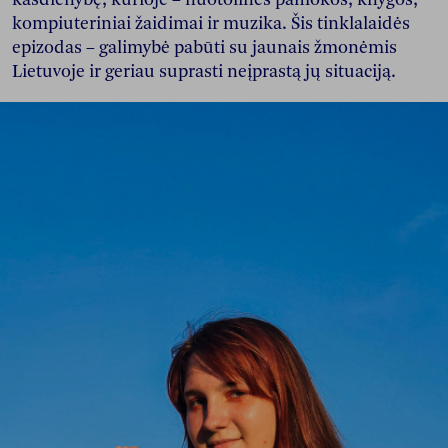
kompiuteriniai žaidimai ir muzika. Šis tinklalaidės
epizodas – galimybė pabūti su jaunais žmonėmis
Lietuvoje ir geriau suprasti neįprastą jų situaciją.