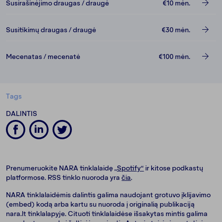
Susirašinėjimo draugas / draugė
€10
mėn.
Susitikimų draugas / draugė
€30
mėn.
Mecenatas / mecenatė
€100
mėn.
Tags
DALINTIS
Prenumeruokite NARA tinklalaidę
„Spotify“
ir kitose podkastų
platformose. RSS tinklo nuoroda yra
čia
.
NARA tinklalaidėmis dalintis galima naudojant grotuvo įklijavimo
(embed) kodą arba kartu su nuoroda į originalią publikaciją
nara.lt tinklalapyje. Cituoti tinklalaidėse išsakytas mintis galima