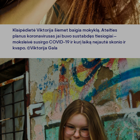
Klaipėdietė Viktorija šiemet baigia mokyklą. Ateities
planus koronavirusas jai buvo sustabdęs tiesiogiai –
moksleivė susirgo COVID-19 ir kurį laiką nejautė skonio ir
kvapo. ©Viktorija Gala