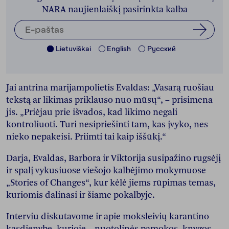
NARA naujienlaiškį pasirinkta kalba
Lietuviškai
English
Pусский
Jai antrina marijampolietis Evaldas: „Vasarą ruošiau
tekstą ar likimas priklauso nuo mūsų“, – prisimena
jis. „Priėjau prie išvados, kad likimo negali
kontroliuoti. Turi nesipriešinti tam, kas įvyko, nes
nieko nepakeisi. Priimti tai kaip iššūkį.“
Darja, Evaldas, Barbora ir Viktorija susipažino rugsėjį
ir spalį vykusiuose viešojo kalbėjimo mokymuose
„Stories of Changes“, kur kėlė jiems rūpimas temas,
kuriomis dalinasi ir šiame pokalbyje.
Interviu diskutavome ir apie moksleivių karantino
kasdienybę, kurioje – nuotolinės pamokos, knygos,