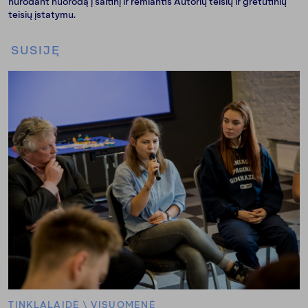
nurodant nuorodą į šaltinį ir remiantis Autorių teisių ir gretutinių
teisių įstatymu.
SUSIJĘ
TINKLALAIDĖ
\
VISUOMENĖ