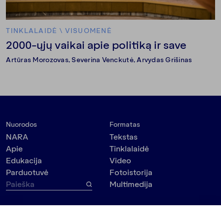
TINKLALAIDĖ
\
VISUOMENĖ
2000-ųjų vaikai apie politiką ir save
Artūras Morozovas
,
Severina Venckutė
, Arvydas Grišinas
Nuorodos
Formatas
NARA
Tekstas
Apie
Tinklalaidė
Edukacija
Video
Parduotuvė
Fotoistorija
Multimedija
Tema
Kontaktai