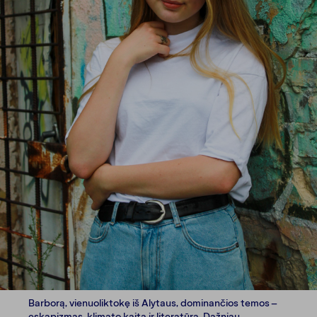
Barborą, vienuoliktokę iš Alytaus, dominančios temos –
eskapizmas, klimato kaita ir literatūra. Dažniau