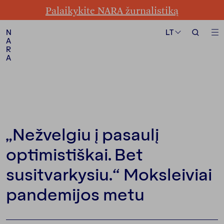
Palaikykite NARA žurnalistiką
Formatas
Tema
LT
LT
N
N
A
A
R
R
A
A
Sekite mus
„Nežvelgiu į pasaulį
optimistiškai. Bet
susitvarkysiu.“ Moksleiviai
pandemijos metu