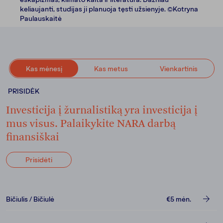
keliaujanti, studijas ji planuoja tęsti užsienyje. ©Kotryna
Paulauskaitė
Kas mėnesį
Kas metus
Vienkartinis
PRISIDĖK
Investicija į žurnalistiką yra investicija į
mus visus. Palaikykite NARA darbą
finansiškai
Prisidėti
Bičiulis / Bičiulė
€5
mėn.