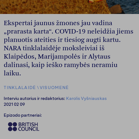
Ekspertai jaunus žmones jau vadina
„prarasta karta“. COVID-19 neleidžia jiems
planuotis ateities ir tiesiog augti kartu.
NARA tinklalaidėje moksleiviai iš
Klaipėdos, Marijampolės ir Alytaus
dalinasi, kaip ieško ramybės neramiu
laiku.
TINKLALAIDĖ
\
VISUOMENĖ
Interviu autorius ir redaktorius:
Karolis Vyšniauskas
2021 02 09
Epizodo partneriai: