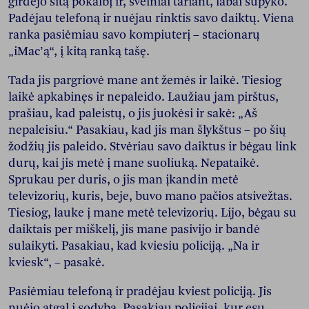
girdėjo šitą pokalbį ir, švelniai tariant, labai supyko.
Padėjau telefoną ir nuėjau rinktis savo daiktų. Viena
ranka pasiėmiau savo kompiuterį – stacionarų
„iMac’ą“, į kitą ranką tašę.
Tada jis pargriovė mane ant žemės ir laikė. Tiesiog
laikė apkabinęs ir nepaleido. Laužiau jam pirštus,
prašiau, kad paleistų, o jis juokėsi ir sakė: „Aš
nepaleisiu.“ Pasakiau, kad jis man šlykštus – po šių
žodžių jis paleido. Stvėriau savo daiktus ir bėgau link
durų, kai jis metė į mane suoliuką. Nepataikė.
Sprukau per duris, o jis man įkandin metė
televizorių, kuris, beje, buvo mano pačios atsivežtas.
Tiesiog, lauke į mane metė televizorių. Lijo, bėgau su
daiktais per miškelį, jis mane pasivijo ir bandė
sulaikyti. Pasakiau, kad kviesiu policiją. „Na ir
kviesk“, – pasakė.
Pasiėmiau telefoną ir pradėjau kviest policiją. Jis
nuėjo atgal į sodybą. Pasakiau policijai, kur esu.