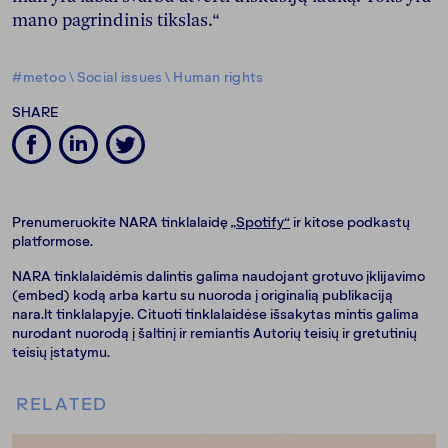
mano pagrindinis tikslas.“
#metoo
\
Social issues
\
Human rights
SHARE
Prenumeruokite NARA tinklalaidę
„Spotify“
ir kitose podkastų
platformose.
NARA tinklalaidėmis dalintis galima naudojant grotuvo įklijavimo
(embed) kodą arba kartu su nuoroda į originalią publikaciją
nara.lt tinklalapyje. Cituoti tinklalaidėse išsakytas mintis galima
nurodant nuorodą į šaltinį ir remiantis Autorių teisių ir gretutinių
teisių įstatymu.
RELATED