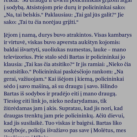
reikia.“ Su draugu ir dviem policininkais grįžom atgal
į sodybą. Atsistojom prie durų ir policininkai sako:
„Na, tai belskis.“ Paklausiau: „Tai gal jūs galit?“ Jie
sako: „Tai tu čia norėjau grįžti.“
Įėjom į namą, durys buvo atrakintos. Visas kambarys
ir virtuvė, viskas buvo apversta aukštyn kojomis:
baldai išvartyti, suoliukas numestas, lauke – mano
televizorius. Prie stalo sėdi Bartas ir policininkai jo
klausia: „Tai kas čia atsitiko?“ Ir jis ramiai: „Nieko čia
neatsitiko.“ Policininkai paskėsčiojo rankom: „Na
gerai, važiuojam.“ Kai išėjom į kiemą, policininkai
sėdo į savo mašiną, aš su draugu į savo. Išlindo
Bartas iš sodybos ir pradėjo eiti į mano draugą.
Tiesiog eiti link jo, nieko nedarydamas, tik
žiūrėdamas jam į akis. Supratau, kad jis nori, kad
draugas trenktų jam prie policininkų. Ačiū dievui,
kad jis susilaikė. Tuo viskas ir baigėsi. Bartas liko
sodyboje, policija išvažiavo pas save į Molėtus, mes