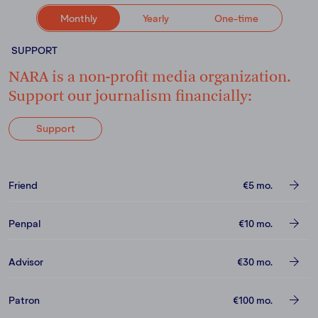
Monthly
Yearly
One-time
SUPPORT
NARA is a non-profit media organization.
Support our journalism financially:
Support
Friend
€5
mo.
Penpal
€10
mo.
Advisor
€30
mo.
Patron
€100
mo.