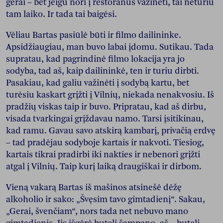
gerai – bet jeigu nori į restoranus važinėti, tai neturiu
tam laiko. Ir tada tai baigėsi.
Vėliau Bartas pasiūlė būti ir filmo dailininke.
Apsidžiaugiau, man buvo labai įdomu. Sutikau. Tada
supratau, kad pagrindinė filmo lokacija yra jo
sodyba, tad aš, kaip dailininkė, ten ir turiu dirbti.
Pasakiau, kad galiu važinėti į sodybą kartu, bet
turėsiu kaskart grįžti į Vilnių, niekada nenakvosiu. Iš
pradžių viskas taip ir buvo. Pripratau, kad aš dirbu,
visada tvarkingai grįždavau namo. Tarsi įsitikinau,
kad ramu. Gavau savo atskirą kambarį, privačią erdvę
– tad pradėjau sodyboje kartais ir nakvoti. Tiesiog,
kartais tikrai pradirbi iki nakties ir nebenori grįžti
atgal į Vilnių. Taip kurį laiką draugiškai ir dirbom.
Vieną vakarą Bartas iš mašinos atsinešė dėžę
alkoholio ir sako: „Švęsim tavo gimtadienį“. Sakau,
„Gerai, švenčiam“, nors tada net nebuvo mano