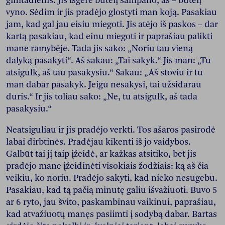
gimtadienis. Jis išgėrė butelį šampano, aš – butelį
vyno. Sėdim ir jis pradėjo glostyti man koją. Pasakiau
jam, kad gal jau eisiu miegoti. Jis atėjo iš paskos – dar
kartą pasakiau, kad einu miegoti ir paprašiau palikti
mane ramybėje. Tada jis sako: „Noriu tau vieną
dalyką pasakyti“. Aš sakau: „Tai sakyk.“ Jis man: „Tu
atsigulk, aš tau pasakysiu.“ Sakau: „Aš stoviu ir tu
man dabar pasakyk. Jeigu nesakysi, tai užsidarau
duris.“ Ir jis toliau sako: „Ne, tu atsigulk, aš tada
pasakysiu.“
Neatsiguliau ir jis pradėjo verkti. Tos ašaros pasirodė
labai dirbtinės. Pradėjau kikenti iš jo vaidybos.
Galbūt tai jį taip įžeidė, ar kažkas atsitiko, bet jis
pradėjo mane įžeidinėti visokiais žodžiais: ką aš čia
veikiu, ko noriu. Pradėjo sakyti, kad nieko nesugebu.
Pasakiau, kad tą pačią minutę galiu išvažiuoti. Buvo 5
ar 6 ryto, jau švito, paskambinau vaikinui, paprašiau,
kad atvažiuotų manęs pasiimti į sodybą dabar. Bartas