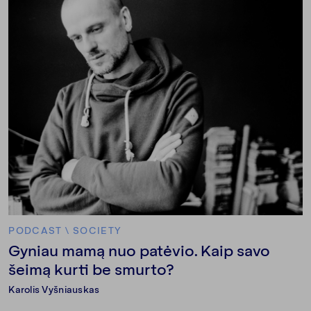
PODCAST
\
SOCIETY
Gyniau mamą nuo patėvio. Kaip savo
šeimą kurti be smurto?
Karolis Vyšniauskas