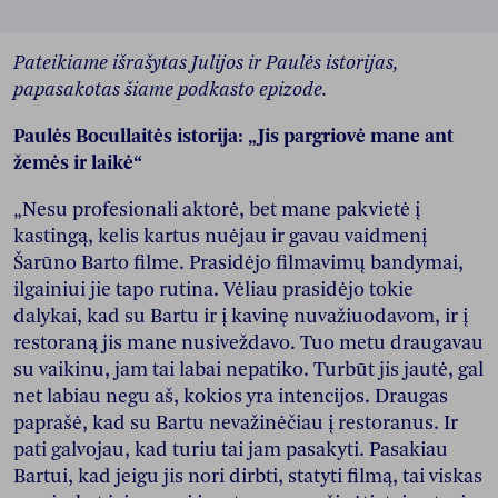
Pateikiame išrašytas Julijos ir Paulės istorijas,
papasakotas šiame podkasto epizode.
Paulės Bocullaitės istorija: „Jis pargriovė mane ant
žemės ir laikė“
„Nesu profesionali aktorė, bet mane pakvietė į
kastingą, kelis kartus nuėjau ir gavau vaidmenį
Šarūno Barto filme. Prasidėjo filmavimų bandymai,
ilgainiui jie tapo rutina. Vėliau prasidėjo tokie
dalykai, kad su Bartu ir į kavinę nuvažiuodavom, ir į
restoraną jis mane nusiveždavo. Tuo metu draugavau
su vaikinu, jam tai labai nepatiko. Turbūt jis jautė, gal
net labiau negu aš, kokios yra intencijos. Draugas
paprašė, kad su Bartu nevažinėčiau į restoranus. Ir
pati galvojau, kad turiu tai jam pasakyti. Pasakiau
Bartui, kad jeigu jis nori dirbti, statyti filmą, tai viskas