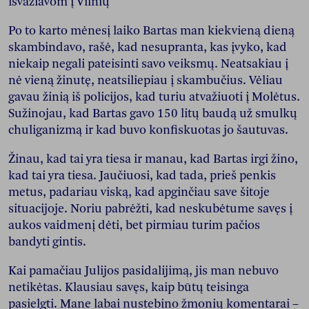
išvažiavom į Vilnių
Po to karto mėnesį laiko Bartas man kiekvieną dieną
skambindavo, rašė, kad nesupranta, kas įvyko, kad
niekaip negali pateisinti savo veiksmų. Neatsakiau į
nė vieną žinutę, neatsiliepiau į skambučius. Vėliau
gavau žinią iš policijos, kad turiu atvažiuoti į Molėtus.
Sužinojau, kad Bartas gavo 150 litų baudą už smulkų
chuliganizmą ir kad buvo konfiskuotas jo šautuvas.
Žinau, kad tai yra tiesa ir manau, kad Bartas irgi žino,
kad tai yra tiesa. Jaučiuosi, kad tada, prieš penkis
metus, padariau viską, kad apginčiau save šitoje
situacijoje. Noriu pabrėžti, kad neskubėtume savęs į
aukos vaidmenį dėti, bet pirmiau turim pačios
bandyti gintis.
Kai pamačiau Julijos pasidalijimą, jis man nebuvo
netikėtas. Klausiau savęs, kaip būtų teisinga
pasielgti. Mane labai nustebino žmonių komentarai –