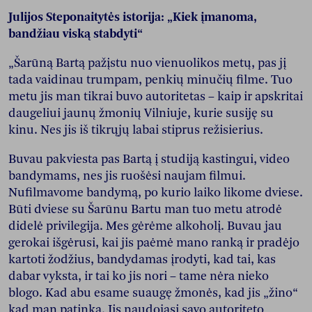
Julijos Steponaitytės istorija: „Kiek įmanoma,
bandžiau viską stabdyti“
„Šarūną Bartą pažįstu nuo vienuolikos metų, pas jį
tada vaidinau trumpam, penkių minučių filme. Tuo
metu jis man tikrai buvo autoritetas – kaip ir apskritai
daugeliui jaunų žmonių Vilniuje, kurie susiję su
kinu. Nes jis iš tikrųjų labai stiprus režisierius.
Buvau pakviesta pas Bartą į studiją kastingui, video
bandymams, nes jis ruošėsi naujam filmui.
Nufilmavome bandymą, po kurio laiko likome dviese.
Būti dviese su Šarūnu Bartu man tuo metu atrodė
didelė privilegija. Mes gėrėme alkoholį. Buvau jau
gerokai išgėrusi, kai jis paėmė mano ranką ir pradėjo
kartoti žodžius, bandydamas įrodyti, kad tai, kas
dabar vyksta, ir tai ko jis nori – tame nėra nieko
blogo. Kad abu esame suaugę žmonės, kad jis „žino“
kad man patinka. Jis naudojasi savo autoriteto