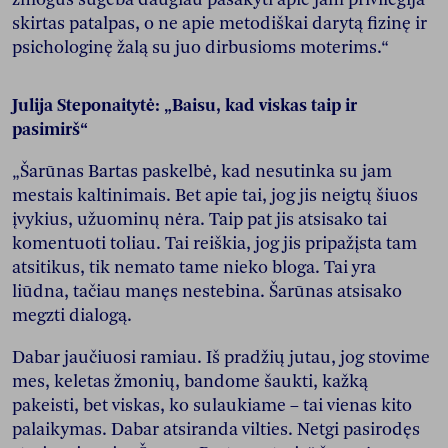
skirtas patalpas, o ne apie metodiškai darytą fizinę ir
psichologinę žalą su juo dirbusioms moterims.“
Julija Steponaitytė: „Baisu, kad viskas taip ir
pasimirš“
„Šarūnas Bartas paskelbė, kad nesutinka su jam
mestais kaltinimais. Bet apie tai, jog jis neigtų šiuos
įvykius, užuominų nėra. Taip pat jis atsisako tai
komentuoti toliau. Tai reiškia, jog jis pripažįsta tam
atsitikus, tik nemato tame nieko bloga. Tai yra
liūdna, tačiau manęs nestebina. Šarūnas atsisako
megzti dialogą.
Dabar jaučiuosi ramiau. Iš pradžių jutau, jog stovime
mes, keletas žmonių, bandome šaukti, kažką
pakeisti, bet viskas, ko sulaukiame – tai vienas kito
palaikymas. Dabar atsiranda vilties. Netgi pasirodęs