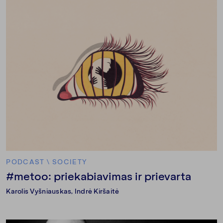
PODCAST
\
SOCIETY
#metoo: priekabiavimas ir prievarta
Karolis Vyšniauskas
,
Indrė Kiršaitė