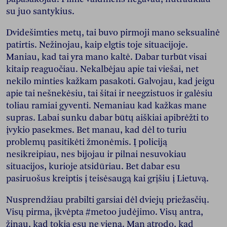
su juo santykius.
Dvidešimties metų, tai buvo pirmoji mano seksualinė
patirtis. Nežinojau, kaip elgtis toje situacijoje.
Maniau, kad tai yra mano kaltė. Dabar turbūt visai
kitaip reaguočiau. Nekalbėjau apie tai viešai, net
nekilo minties kažkam pasakoti. Galvojau, kad jeigu
apie tai nešnekėsiu, tai šitai ir neegzistuos ir galėsiu
toliau ramiai gyventi. Nemaniau kad kažkas mane
supras. Labai sunku dabar būtų aiškiai apibrėžti to
įvykio pasekmes. Bet manau, kad dėl to turiu
problemų pasitikėti žmonėmis. Į policiją
nesikreipiau, nes bijojau ir pilnai nesuvokiau
situacijos, kurioje atsidūriau. Bet dabar esu
pasiruošus kreiptis į teisėsaugą kai grįšiu į Lietuvą.
Nusprendžiau prabilti garsiai dėl dviejų priežasčių.
Visų pirma, įkvėpta #metoo judėjimo. Visų antra,
žinau, kad tokia esu ne viena. Man atrodo, kad