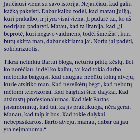
Jaučiausi viena su savo istorija. Nejaučiau, kad galiu
kažką pakeisti. Dabar kalbu todėl, kad matau Juliją,
kuri prakalbo, ir ji yra visai viena. Ji padarė tai, ko aš
nedrįsau padaryti. Matau, kad ta litanija, kad „ji
beprotė, kuri negavo vaidmens, todėl šmeižia“, kuri
būtų skirta man, dabar skiriama jai. Noriu jai padėti,
solidarizuotis.
Tikrai nelinkiu Bartui bloga, neturiu piktų kėslų. Bet
ko norėčiau, ir dėl ko kalbu, tai kad tokia darbo
metodika baigtųsi. Kad daugiau nebūtų tokių atvejų,
kurie atsitiko man. Kad nereikėtų bėgti, kad nebūtų
mėtomi televizoriai. Kad baigtųsi šitie dalykai. Kad
atsirastų profesionalumas. Kad tiek Bartas
įsisąmonintų, kad tai, ką jis praktikuoja, nėra gerai.
Manau, kad taip ir bus. Kad tokie dalykai
nebepasikartos. Barto atveju, manau, dabar tai jau
yra neįmanoma.“