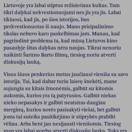
Lietuvoje yra labai stiprus režisieriaus kultas. Tam
tikri dalykai nekvestionuojami nes jis yra jis. Labai
tikiuosi, kad jis, po šios istorijos, bus
perkvestionuotas iš naujo. Mano prisipažinimo
tikslas nebuvo karo paskelbimas jam. Manau, kad
pagrindinė problema ta, kad mūsų Lietuvos kino
pasaulyje šitas dalykas nėra naujas. Tikrai nenoriu
naikinti Šarūno Barto filmų, tiesiog noriu atverti
diskusijų lauką.
Visus šiuos penkerius metus jaučiausi vieniša su savo
istorija. Tai, kad dabar turiu laisvę šnekėti, mane
sujungia su kitais žmonėmis, galbūt su kitomis
aukomis, kurios yra tą patyrusios. Galbūt niekas
nieko nepasakys ir galbūt neatsiras daugiau
merginų, kurios norės pasisakyti viešai, bet galbūt
joms tai suteiks pasitikėjimo ir stiprybės prabilti
vėliau. Arba bent jau nesijausti vienišomis. Tiesiog
man yra labai svarbu atverti diskusijų lauką. Toks yra