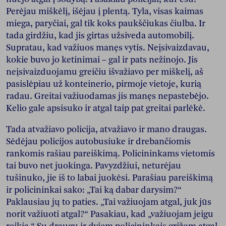
Perėjau miškėlį, išėjau į plentą. Tyla, visas kaimas
miega, paryčiai, gal tik koks paukščiukas čiulba. Ir
tada girdžiu, kad jis girtas užsiveda automobilį.
Supratau, kad važiuos manęs vytis. Neįsivaizdavau,
kokie buvo jo ketinimai – gal ir pats nežinojo. Jis
neįsivaizduojamu greičiu išvažiavo per miškelį, aš
pasislėpiau už konteinerio, pirmoje vietoje, kurią
radau. Greitai važiuodamas jis manęs nepastebėjo.
Kelio gale apsisuko ir atgal taip pat greitai parlėkė.
Tada atvažiavo policija, atvažiavo ir mano draugas.
Sėdėjau policijos autobusiuke ir drebančiomis
rankomis rašiau pareiškimą. Policininkams vietomis
tai buvo net juokinga. Pavyzdžiui, neturėjau
tušinuko, jie iš to labai juokėsi. Parašiau pareiškimą
ir policininkai sako: „Tai ką dabar darysim?“
Paklausiau jų to paties. „Tai važiuojam atgal, juk jūs
norit važiuoti atgal?“ Pasakiau, kad „važiuojam jeigu