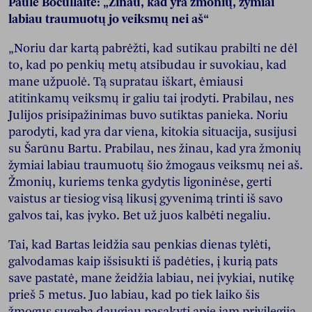
Paulė Bocullaitė: „Žinau, kad yra žmonių, žymiai
labiau traumuotų jo veiksmų nei aš“
„Noriu dar kartą pabrėžti, kad sutikau prabilti ne dėl
to, kad po penkių metų atsibudau ir suvokiau, kad
mane užpuolė. Tą supratau iškart, ėmiausi
atitinkamų veiksmų ir galiu tai įrodyti. Prabilau, nes
Julijos prisipažinimas buvo sutiktas panieka. Noriu
parodyti, kad yra dar viena, kitokia situacija, susijusi
su Šarūnu Bartu. Prabilau, nes žinau, kad yra žmonių
žymiai labiau traumuotų šio žmogaus veiksmų nei aš.
Žmonių, kuriems tenka gydytis ligoninėse, gerti
vaistus ar tiesiog visą likusį gyvenimą trinti iš savo
galvos tai, kas įvyko. Bet už juos kalbėti negaliu.
Tai, kad Bartas leidžia sau penkias dienas tylėti,
galvodamas kaip išsisukti iš padėties, į kurią pats
save pastatė, mane žeidžia labiau, nei įvykiai, nutikę
prieš 5 metus. Juo labiau, kad po tiek laiko šis
žmogus sugeba daugiau pasakyti apie jam privilegija