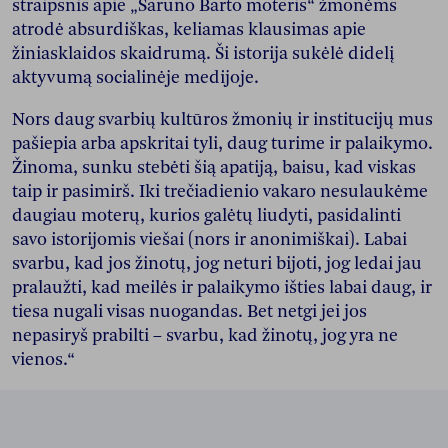
straipsnis apie „Šaruno Barto moteris“ žmonėms
atrodė absurdiškas, keliamas klausimas apie
žiniasklaidos skaidrumą. Ši istorija sukėlė didelį
aktyvumą socialinėje medijoje.
Nors daug svarbių kultūros žmonių ir institucijų mus
pašiepia arba apskritai tyli, daug turime ir palaikymo.
Žinoma, sunku stebėti šią apatiją, baisu, kad viskas
taip ir pasimirš. Iki trečiadienio vakaro nesulaukėme
daugiau moterų, kurios galėtų liudyti, pasidalinti
savo istorijomis viešai (nors ir anonimiškai). Labai
svarbu, kad jos žinotų, jog neturi bijoti, jog ledai jau
pralaužti, kad meilės ir palaikymo išties labai daug, ir
tiesa nugali visas nuogandas. Bet netgi jei jos
nepasiryš prabilti – svarbu, kad žinotų, jog yra ne
vienos.“