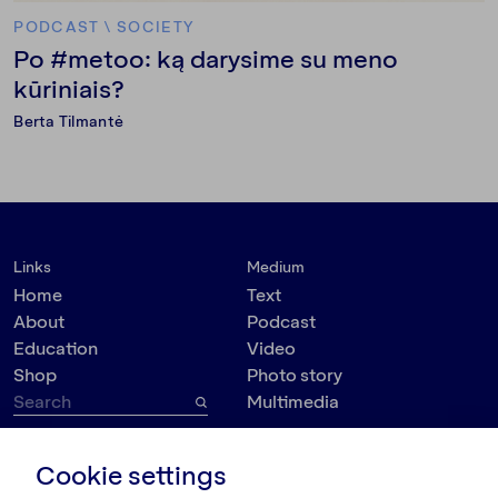
PODCAST
\
SOCIETY
Po #metoo: ką darysime su meno
kūriniais?
Berta Tilmantė
Links
Medium
Home
Text
About
Podcast
Education
Video
Shop
Photo story
Multimedia
Topic
Contact
Cookie settings
VšĮ Dokumedija
Society