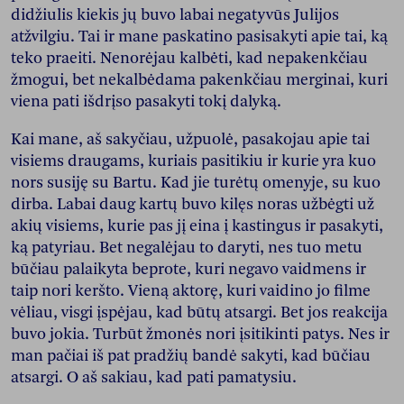
didžiulis kiekis jų buvo labai negatyvūs Julijos
atžvilgiu. Tai ir mane paskatino pasisakyti apie tai, ką
teko praeiti. Nenorėjau kalbėti, kad nepakenkčiau
žmogui, bet nekalbėdama pakenkčiau merginai, kuri
viena pati išdrįso pasakyti tokį dalyką.
Kai mane, aš sakyčiau, užpuolė, pasakojau apie tai
visiems draugams, kuriais pasitikiu ir kurie yra kuo
nors susiję su Bartu. Kad jie turėtų omenyje, su kuo
dirba. Labai daug kartų buvo kilęs noras užbėgti už
akių visiems, kurie pas jį eina į kastingus ir pasakyti,
ką patyriau. Bet negalėjau to daryti, nes tuo metu
būčiau palaikyta beprote, kuri negavo vaidmens ir
taip nori keršto. Vieną aktorę, kuri vaidino jo filme
vėliau, visgi įspėjau, kad būtų atsargi. Bet jos reakcija
buvo jokia. Turbūt žmonės nori įsitikinti patys. Nes ir
man pačiai iš pat pradžių bandė sakyti, kad būčiau
atsargi. O aš sakiau, kad pati pamatysiu.