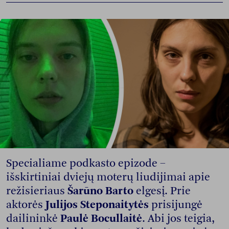
Specialiame podkasto epizode –
išskirtiniai dviejų moterų liudijimai apie
režisieriaus
Šarūno Barto
elgesį. Prie
aktorės
Julijos Steponaitytės
prisijungė
dailininkė
Paulė Bocullaitė
. Abi jos teigia,