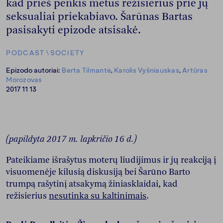
kad prieš penkis metus režisierius prie jų
seksualiai priekabiavo. Šarūnas Bartas
pasisakyti epizode atsisakė.
PODCAST
\
SOCIETY
Epizodo autoriai:
Berta Tilmantė
,
Karolis Vyšniauskas
,
Artūras 
Morozovas
2017 11 13
(papildyta 2017 m. lapkričio 16 d.)
Pateikiame išrašytus moterų liudijimus ir jų reakciją į
visuomenėje kilusią diskusiją bei Šarūno Barto
trumpą rašytinį atsakymą žiniasklaidai, kad
režisierius
nesutinka su kaltinimais
.