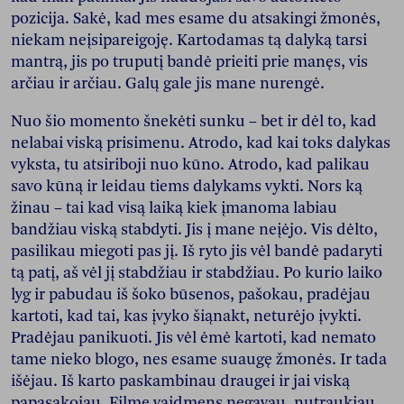
pozicija. Sakė, kad mes esame du atsakingi žmonės,
niekam neįsipareigoję. Kartodamas tą dalyką tarsi
mantrą, jis po truputį bandė prieiti prie manęs, vis
arčiau ir arčiau. Galų gale jis mane nurengė.
Nuo šio momento šnekėti sunku – bet ir dėl to, kad
nelabai viską prisimenu. Atrodo, kad kai toks dalykas
vyksta, tu atsiriboji nuo kūno. Atrodo, kad palikau
savo kūną ir leidau tiems dalykams vykti. Nors ką
žinau – tai kad visą laiką kiek įmanoma labiau
bandžiau viską stabdyti. Jis į mane neįėjo. Vis dėlto,
pasilikau miegoti pas jį. Iš ryto jis vėl bandė padaryti
tą patį, aš vėl jį stabdžiau ir stabdžiau. Po kurio laiko
lyg ir pabudau iš šoko būsenos, pašokau, pradėjau
kartoti, kad tai, kas įvyko šiąnakt, neturėjo įvykti.
Pradėjau panikuoti. Jis vėl ėmė kartoti, kad nemato
tame nieko blogo, nes esame suaugę žmonės. Ir tada
išėjau. Iš karto paskambinau draugei ir jai viską
papasakojau. Filme vaidmens negavau, nutraukiau