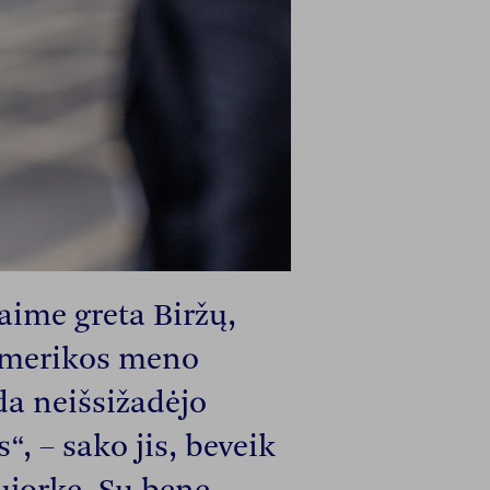
ime greta Biržų,
Amerikos meno
da neišsižadėjo
“, – sako jis, beveik