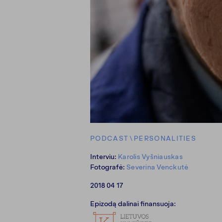
PODCAST
\
PERSONALITIES
Interviu:
Karolis Vyšniauskas
Fotografė:
Severina Venckutė
2018 04 17
Epizodą dalinai finansuoja: