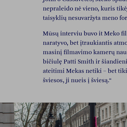
nepraleido nė vieno, kuris tikė
taisyklių nesuvaržyta meno fo
Mūsų interviu buvo it Meko fil
naratyvo, bet įtraukiantis atm
masinį filmavimo kamerų naudo
bičiulę Patti Smith ir šiandien
ateitimi Mekas netiki – bet tik
šviesos, ji nueis į šviesą.“