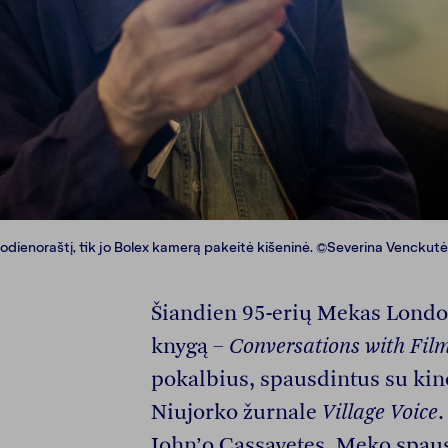
eodienoraštį, tik jo Bolex kamerą pakeitė kišeninė. ©Severina Venckutė
Šiandien 95-erių Mekas London
knygą –
Conversations with Fil
pokalbius, spausdintus su kin
Niujorko žurnale
Village Voice
.
John’o Cassavetes, Meko spa