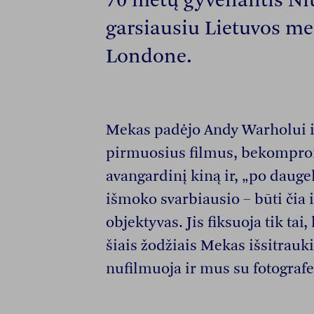
70 metų gyvenantis Ni
garsiausiu Lietuvos m
Londone.
Mekas padėjo Andy Warholui i
pirmuosius filmus, bekompro
avangardinį kiną ir, „po dauge
išmoko svarbiausio – būti čia 
objektyvas. Jis fiksuoja tik tai
šiais žodžiais Mekas išsitrauk
nufilmuoja ir mus su fotografe