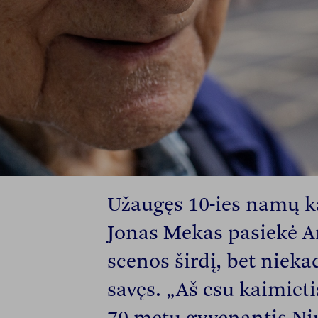
Užaugęs 10-ies namų ka
Jonas Mekas pasiekė 
scenos širdį, bet nieka
savęs. „Aš esu kaimietis