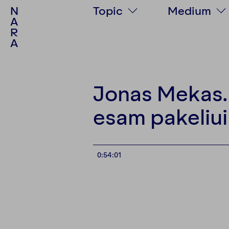
N
Topic
Medium
A
R
Society
Text
A
Politics
Podcast
Culture
Video
Psychology
Photo stor
Jonas Mekas. A
Personalities
Multimedia
esam pakeliui
Environment
0:54:01