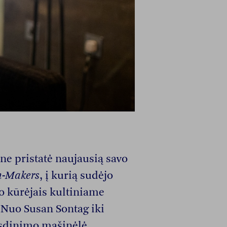
e pristatė naujausią savo
m-Makers
, į kurią sudėjo
o kūrėjais kultiniame
 Nuo Susan Sontag iki
usdinimo mašinėlė