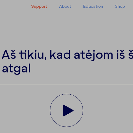
Support
About
Education
Shop
y
š tikiu, kad atėjom iš š
 atgal