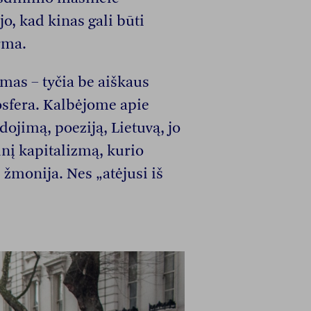
jo, kad kinas gali būti
rma.
mas – tyčia be aiškaus
osfera. Kalbėjome apie
jimą, poeziją, Lietuvą, jo
inį kapitalizmą, kurio
i žmonija. Nes „atėjusi iš