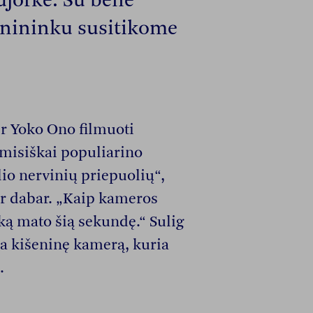
ujorke. Su bene
enininku susitikome
r Yoko Ono filmuoti
misiškai populiarino
lio nervinių priepuolių“,
ir dabar. „Kaip kameros
, ką mato šią sekundę.“ Sulig
ia kišeninę kamerą, kuria
.