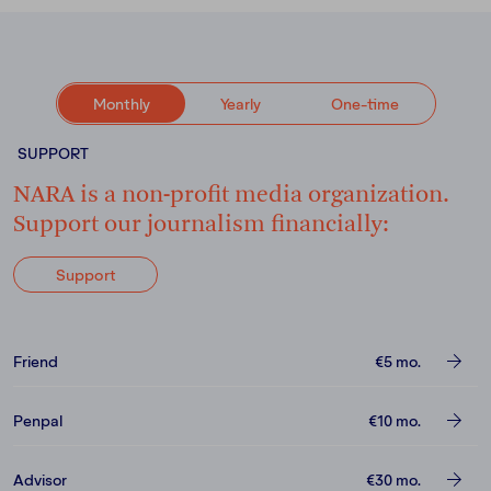
Monthly
Yearly
One-time
SUPPORT
NARA is a non-profit media organization.
Support our journalism financially:
Support
Friend
€5
mo.
Penpal
€10
mo.
Advisor
€30
mo.