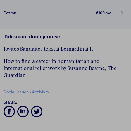
Patron
€100
mo.
Tolesniam domėjimuisi:
Jovitos Sandaitės tekstai
Bernardinai.lt
How to find a career in humanitarian and
international relief work
by Suzanne Bearne, The
Guardian
Social issues
\
Activism
SHARE