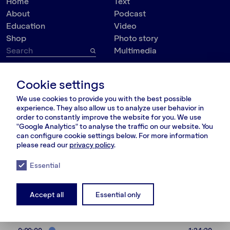
Home
Text
About
Podcast
Education
Video
Shop
Photo story
Multimedia
Topic
Contact
Cookie settings
VšĮ Dokumedija
Society
We use cookies to provide you with the best possible
Kauno g. 5-12
Politics
experience. They also allow us to analyze user behavior in
Vilnius 03215, Lithuania
Culture
order to constantly improve the website for you. We use
nara@nara.lt
"Google Analytics" to analyse the traffic on our website. You
Psychology
can configure cookie settings below. For more information
Personalities
please read our
privacy policy
.
FOLLOW US
Environment
Essential
Accept all
Essential only
© VšĮ Dokumedija 2020/25.
Privacy policy
.
Terms and conditions
.
RSS Feed
LT
RU
EN