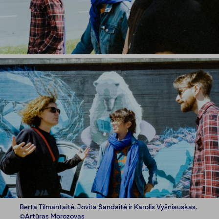
Berta Tilmantaitė, Jovita Sandaitė ir Karolis Vyšniauskas.
©Artūras Morozovas