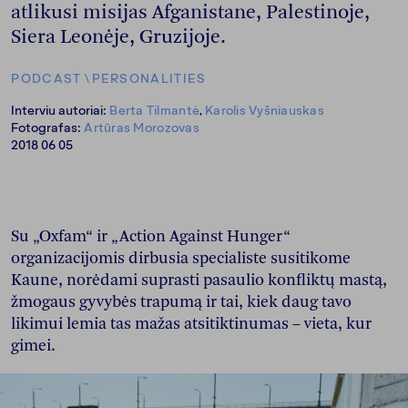
atlikusi misijas Afganistane, Palestinoje,
Siera Leonėje, Gruzijoje.
PODCAST
\
PERSONALITIES
Interviu autoriai:
Berta Tilmantė
,
Karolis Vyšniauskas
Fotografas:
Artūras Morozovas
2018 06 05
Su „Oxfam“ ir „Action Against Hunger“
organizacijomis dirbusia specialiste susitikome
Kaune, norėdami suprasti pasaulio konfliktų mastą,
žmogaus gyvybės trapumą ir tai, kiek daug tavo
likimui lemia tas mažas atsitiktinumas – vieta, kur
gimei.