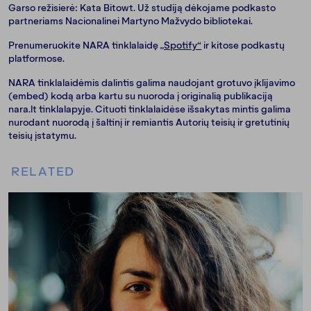
Garso režisierė: Kata Bitowt. Už studiją dėkojame podkasto
partneriams Nacionalinei Martyno Mažvydo bibliotekai.
Prenumeruokite NARA tinklalaidę
„Spotify“
ir kitose podkastų
platformose.
NARA tinklalaidėmis dalintis galima naudojant grotuvo įklijavimo
(embed) kodą arba kartu su nuoroda į originalią publikaciją
nara.lt tinklalapyje. Cituoti tinklalaidėse išsakytas mintis galima
nurodant nuorodą į šaltinį ir remiantis Autorių teisių ir gretutinių
teisių įstatymu.
RELATED