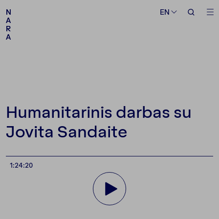
Medium
Topic
EN
EN
N
N
A
A
R
R
A
A
Follow us
Humanitarinis darbas su
Jovita Sandaite
1:24:20