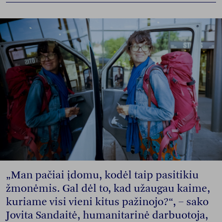
„Man pačiai įdomu, kodėl taip pasitikiu
žmonėmis. Gal dėl to, kad užaugau kaime,
kuriame visi vieni kitus pažinojo?“, – sako
Jovita Sandaitė, humanitarinė darbuotoja,