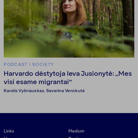
PODCAST
\
SOCIETY
Harvardo dėstytoja Ieva Jusionytė: „Mes
visi esame migrantai“
Karolis Vyšniauskas
,
Severina Venckutė
Links
Medium