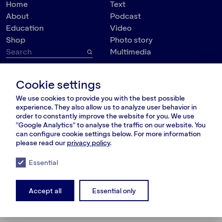
Home
Text
About
Podcast
Education
Video
Shop
Photo story
Multimedia
Topic
Contact
Cookie settings
VšĮ Dokumedija
Society
We use cookies to provide you with the best possible
Kauno g. 5-12
Politics
experience. They also allow us to analyze user behavior in
Vilnius 03215, Lithuania
Culture
order to constantly improve the website for you. We use
nara@nara.lt
"Google Analytics" to analyse the traffic on our website. You
Psychology
can configure cookie settings below. For more information
Personalities
please read our
privacy policy
.
FOLLOW US
Environment
Essential
Accept all
Essential only
© VšĮ Dokumedija 2020/25.
Privacy policy
.
Terms and conditions
.
RSS Feed
LT
RU
EN