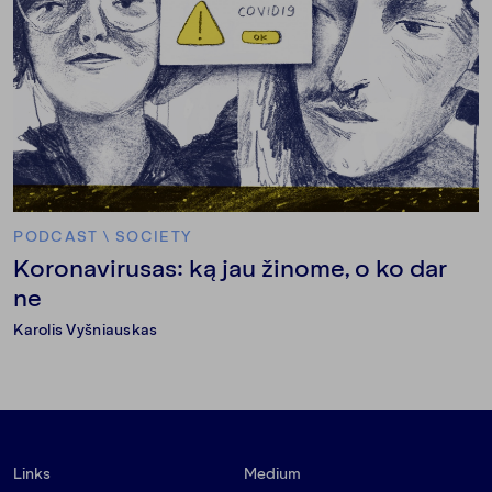
PODCAST
\
SOCIETY
Koronavirusas: ką jau žinome, o ko dar
ne
Karolis Vyšniauskas
Links
Medium