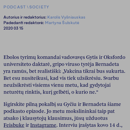
PODCAST
\
SOCIETY
Autorius ir redaktorius:
Karolis Vyšniauskas
Padedanti redaktorė:
Martyna Šulskutė
2020 03 15
Ebolos tyrimų komandai vadovavęs Gytis ir Oksfordo
universiteto daktarė, gripo viruso tyrėja Bernadeta
yra ramūs, bet realistiški: „Vakcina tikrai bus sukurta.
Bet esu nusiteikusi, kad vis tiek užsikrėsiu. Svarbu
neužsikrėsti visiems vienu metu, kad gydytojai
neturėtų rinktis, kurį gelbėti, o kurio ne.“
Išgirskite pilną pokalbį su Gyčiu ir Bernadeta šiame
podkasto epizode. Jo metu mokslininkai taip pat
atsako į klausytojų klausimus, jūsų užduotus
Feisbuke
ir
Instagrame
. Interviu įrašytas kovo 14 d.,