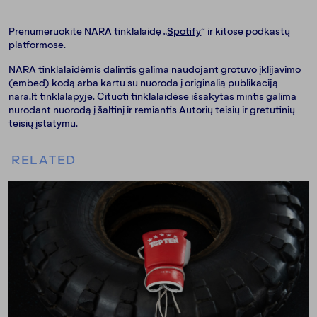
Prenumeruokite NARA tinklalaidę „
Spotify
“ ir kitose podkastų
platformose.
NARA tinklalaidėmis dalintis galima naudojant grotuvo įklijavimo
(embed) kodą arba kartu su nuoroda į originalią publikaciją
nara.lt tinklalapyje. Cituoti tinklalaidėse išsakytas mintis galima
nurodant nuorodą į šaltinį ir remiantis Autorių teisių ir gretutinių
teisių įstatymu.
RELATED