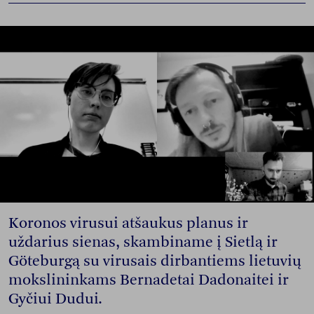
Koronos virusui atšaukus planus ir
uždarius sienas, skambiname į Sietlą ir
Göteburgą su virusais dirbantiems lietuvių
mokslininkams Bernadetai Dadonaitei ir
Gyčiui Dudui.