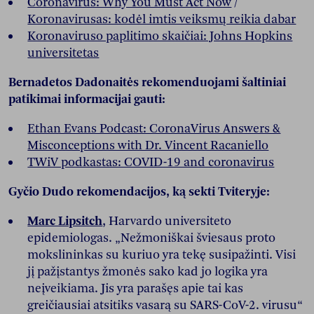
Coronavirus: Why You Must Act Now
/
Koronavirusas: kodėl imtis veiksmų reikia dabar
Koronaviruso paplitimo skaičiai: Johns Hopkins
universitetas
Bernadetos Dadonaitės rekomenduojami šaltiniai
patikimai informacijai gauti:
Ethan Evans Podcast: CoronaVirus Answers &
Misconceptions with Dr. Vincent Racaniello
TWiV podkastas: COVID-19 and coronavirus
Gyčio Dudo rekomendacijos, ką sekti Tviteryje:
Marc Lipsitch
, Harvardo universiteto
epidemiologas. „Nežmoniškai šviesaus proto
mokslininkas su kuriuo yra tekę susipažinti. Visi
jį pažįstantys žmonės sako kad jo logika yra
neįveikiama. Jis yra parašęs apie tai kas
greičiausiai atsitiks vasarą su SARS-CoV-2. virusu“