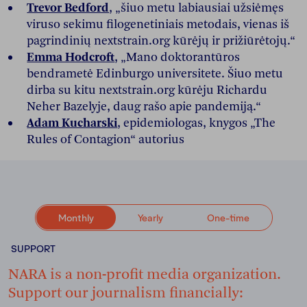
Trevor Bedford
, „šiuo metu labiausiai užsiėmęs
viruso sekimu filogenetiniais metodais, vienas iš
pagrindinių nextstrain.org kūrėjų ir prižiūrėtojų.“
Emma Hodcroft
, „Mano doktorantūros
bendrametė Edinburgo universitete. Šiuo metu
dirba su kitu nextstrain.org kūrėju Richardu
Neher Bazelyje, daug rašo apie pandemiją.“
Adam Kucharski
, epidemiologas, knygos „The
Rules of Contagion“ autorius
Monthly
Yearly
One-time
SUPPORT
NARA is a non-profit media organization.
Support our journalism financially: