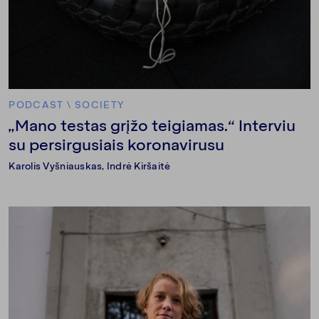
PODCAST
\
SOCIETY
„Mano testas grįžo teigiamas.“ Interviu
su persirgusiais koronavirusu
Karolis Vyšniauskas
,
Indrė Kiršaitė