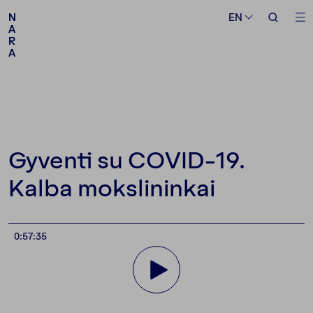
Medium
Topic
EN
EN
N
N
A
A
R
R
A
A
Follow us
Gyventi su COVID-19.
Kalba mokslininkai
0:57:35