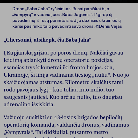
Drono „Baba Jaha“ ryšininkas. Rusai paniškai bijo
„Vampyrų“ ir vadina juos „Baba Jagomis“. Išgirdę šį
pavadinimą iš rusų perimtais radijo dažniais ukrainiečių
kariai pasirinko taip pavadinti savo droną. ©Denis Vėjas
„Chersonai, atsiliepk, čia Baba Jaha“
Į Kupjanską grįžau po poros dienų. Nakčiai gavau
leidimą aplankyti dronų operatorių pozicijas,
esančias trys kilometrai iki fronto linijos. Čia,
Ukrainoje, ši linija vadinama tiesiog „nuliu“. Nuo jo
skaičiuojamas atstumas. Kilometrų skaičius tarsi
rodo pavojaus lygį – kuo toliau nuo nulio, tuo
saugesnis jautiesi. Kuo arčiau nulio, tuo daugiau
adrenalino išsiskiria.
Važiuoju susitikti su 43-iosios brigados bepiločių
operatorių komanda, valdančia dronus, vadinamus
„Vampyrais“. Tai didžiuliai, pusantro metro