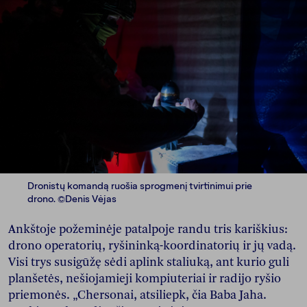
Dronistų komandą ruošia sprogmenį tvirtinimui prie
drono. ©Denis Vėjas
Ankštoje požeminėje patalpoje randu tris kariškius:
drono operatorių, ryšininką-koordinatorių ir jų vadą.
Visi trys susigūžę sėdi aplink staliuką, ant kurio guli
planšetės, nešiojamieji kompiuteriai ir radijo ryšio
priemonės. „Chersonai, atsiliepk, čia Baba Jaha.