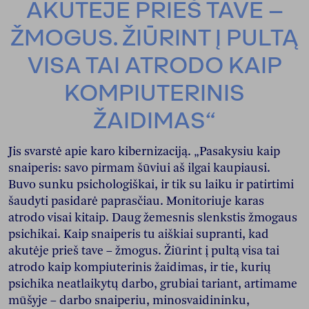
AKUTĖJE PRIEŠ TAVE –
ŽMOGUS. ŽIŪRINT Į PULTĄ
VISA TAI ATRODO KAIP
KOMPIUTERINIS
ŽAIDIMAS“
Jis svarstė apie karo kibernizaciją. „Pasakysiu kaip
snaiperis: savo pirmam šūviui aš ilgai kaupiausi.
Buvo sunku psichologiškai, ir tik su laiku ir patirtimi
šaudyti pasidarė paprasčiau. Monitoriuje karas
atrodo visai kitaip. Daug žemesnis slenkstis žmogaus
psichikai. Kaip snaiperis tu aiškiai supranti, kad
akutėje prieš tave – žmogus. Žiūrint į pultą visa tai
atrodo kaip kompiuterinis žaidimas, ir tie, kurių
psichika neatlaikytų darbo, grubiai tariant, artimame
mūšyje – darbo snaiperiu, minosvaidininku,