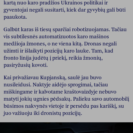
kartą nuo karo pradžios Ukrainos politikai ir
gyventojai negali susitarti, kiek dar gyvybių gali būti
paaukota.
Galbūt karas iš tiesų sparčiai robotizuojamas. Tačiau
vis subtilesnės automatizuotos karo mašinos
medžioja žmones, o ne viena kitą. Dronas negali
užimti ir išlaikyti pozicijų karo lauke. Tam, kad
fronto linija judėtų į priekį, reikia žmonių,
pasiryžusių kovoti.
Kai privažiavau Kupjanską, saulė jau buvo
nusileidusi. Naktyje aidėjo sprogimai, tačiau
miškingame ir kalvotame kraštovaizdyje nebuvo
matyti jokių ugnies pėdsakų. Palieku savo automobilį
būsimos nakvynės vietoje ir persėdu pas kariškį, su
juo važiuoju iki dronistų pozicijų.