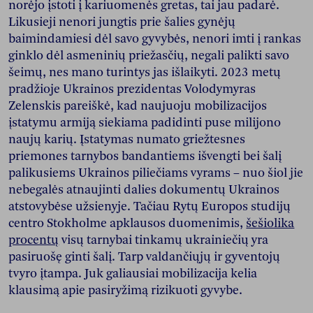
norėjo įstoti į kariuomenės gretas, tai jau padarė.
Likusieji nenori jungtis prie šalies gynėjų
baimindamiesi dėl savo gyvybės, nenori imti į rankas
ginklo dėl asmeninių priežasčių, negali palikti savo
šeimų, nes mano turintys jas išlaikyti. 2023 metų
pradžioje Ukrainos prezidentas Volodymyras
Zelenskis pareiškė, kad naujuoju mobilizacijos
įstatymu armiją siekiama padidinti puse milijono
naujų karių. Įstatymas numato griežtesnes
priemones tarnybos bandantiems išvengti bei šalį
palikusiems Ukrainos piliečiams vyrams – nuo šiol jie
nebegalės atnaujinti dalies dokumentų Ukrainos
atstovybėse užsienyje. Tačiau Rytų Europos studijų
centro Stokholme apklausos duomenimis,
šešiolika
procentų
visų tarnybai tinkamų ukrainiečių yra
pasiruošę ginti šalį. Tarp valdančiųjų ir gyventojų
tvyro įtampa. Juk galiausiai mobilizacija kelia
klausimą apie pasiryžimą rizikuoti gyvybe.