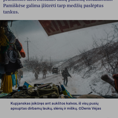
Pamiškėse galima įžiūrėti tarp medžių paslėptus
tankus.
Kupjanskas įsikūręs ant aukštos kalvos, iš visų pusių
apsuptas dirbamų laukų, slėnių ir miškų. ©Denis Vėjas