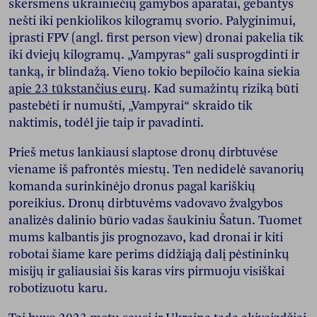
skersmens ukrainiečių gamybos aparatai, gebantys
nešti iki penkiolikos kilogramų svorio. Palyginimui,
įprasti FPV (angl. first person view) dronai pakelia tik
iki dviejų kilogramų. „Vampyras“ gali susprogdinti ir
tanką, ir blindažą. Vieno tokio bepiločio kaina siekia
apie 23 tūkstančius eurų
. Kad sumažintų riziką būti
pastebėti ir numušti, „Vampyrai“ skraido tik
naktimis, todėl jie taip ir pavadinti.
Prieš metus lankiausi slaptose dronų dirbtuvėse
viename iš pafrontės miestų. Ten nedidelė savanorių
komanda surinkinėjo dronus pagal kariškių
poreikius. Dronų dirbtuvėms vadovavo žvalgybos
analizės dalinio būrio vadas šaukiniu Šatun. Tuomet
mums kalbantis jis prognozavo, kad dronai ir kiti
robotai šiame kare perims didžiąją dalį pėstininkų
misijų ir galiausiai šis karas virs pirmuoju visiškai
robotizuotu karu.