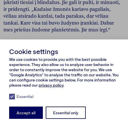
įskristi tiesiai į blindažus. Jie gali ir pulti, ir minuoti,
ir pridengti. „Kadaise žmonės kariavo pagaliais,
vėliau atsirado kardai, tada parakas, dar vėliau
tankai. Kare visa tai buvo žudymo įrankiai. Dabar
mes priešus žudome planšetėmis. Jie mus irgi.“
„DABAR MES PRIEŠUS
Cookie settings
ŽUDOME PLANŠETĖMIS.
We use cookies to provide you with the best possible
experience. They also allow us to analyze user behavior in
JIE MUS IRGI.“
order to constantly improve the website for you. We use
"Google Analytics" to analyse the traffic on our website. You
can configure cookie settings below. For more information
Viazik parodo į savo planšetę ir pasakoja, kad tai, ką
please read our
privacy policy
.
dabar stebėjome ekrane, vyko virš priešo pozicijų, už
Essential
šešių kilometrų nuo mūsų. „Mes su jumis sėdime
saugiai čia, po žeme, o „Vampyras“ skrenda ir ramiai
daro savo darbą. Minus šeši pydarai. Mums nereikia
Accept all
Essential only
ten sėlinti, nereikia šturmuoti jų pozicijų. Karo
sąlygomis mūsų rizika minimali.“