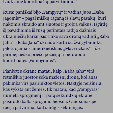
Laukiame koordinačių patvirtinimo.“
Rusai paniškai bijo „Vampyrų“ ir vadina juos „Baba
Jagomis“ – pagal miškų raganą iš slavų pasakų, kuri
naktimis skraido ant šluotos ir grobia vaikus. Išgirdę
šį pavadinimą iš rusų perimtais radijo dažniais
ukrainiečių kariai pasirinko savo droną vadinti „Baba
Jaha“. „Baba Jaha“ skraido kartu su žvalgybininkų
pilotuojamais amerikietiškais „Maverickais“ – šie
pirmieji ieško priešo pozicijų ir perduoda
koordinates „Vampyrams“.
Planšetės ekrane matau, kaip „Baba Jaha“ virš
retmiškio juostos seka mažesnį droną, kol anas
pakimba virš pasirinktos vietos. Naktyje neįžiūriu,
kas vyksta ant žemės, tik matau, kad „Vampyras“
numeta sprogmenį ir porą sekundžių ekrane
pasirodo balta sprogimo liepsna. Chersonas per
raciją patvirtina, kad smūgis sėkmingas.