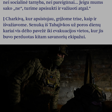
nei socialinė tarnyba, nei pareigūnai... Jeigu mums
sako „ne“, turime apsisukti ir važiuoti atgal.“
Į Charkivą, kur apsistojau, grįžome trise, kaip ir
išvažiavome. Senuką iš Tabajivkos už poros dienų
kariai vis dėlto pavežė iki evakuacijos vietos, kur jis
buvo perduotas kitam savanorių ekipažui.