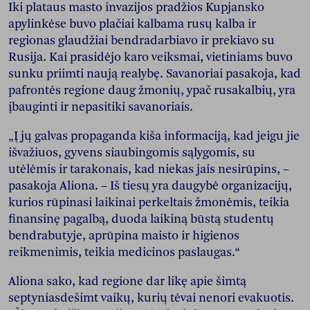
Iki plataus masto invazijos pradžios Kupjansko
apylinkėse buvo plačiai kalbama rusų kalba ir
regionas glaudžiai bendradarbiavo ir prekiavo su
Rusija. Kai prasidėjo karo veiksmai, vietiniams buvo
sunku priimti naują realybę. Savanoriai pasakoja, kad
pafrontės regione daug žmonių, ypač rusakalbių, yra
įbauginti ir nepasitiki savanoriais.
„Į jų galvas propaganda kiša informaciją, kad jeigu jie
išvažiuos, gyvens siaubingomis sąlygomis, su
utėlėmis ir tarakonais, kad niekas jais nesirūpins, –
pasakoja Aliona. – Iš tiesų yra daugybė organizacijų,
kurios rūpinasi laikinai perkeltais žmonėmis, teikia
finansinę pagalbą, duoda laikiną būstą studentų
bendrabutyje, aprūpina maisto ir higienos
reikmenimis, teikia medicinos paslaugas.“
Aliona sako, kad regione dar likę apie šimtą
septyniasdešimt vaikų, kurių tėvai nenori evakuotis.