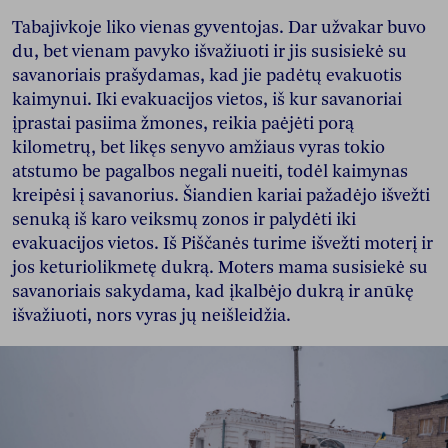
Tabajivkoje liko vienas gyventojas. Dar užvakar buvo
du, bet vienam pavyko išvažiuoti ir jis susisiekė su
savanoriais prašydamas, kad jie padėtų evakuotis
kaimynui. Iki evakuacijos vietos, iš kur savanoriai
įprastai pasiima žmones, reikia paėjėti porą
kilometrų, bet likęs senyvo amžiaus vyras tokio
atstumo be pagalbos negali nueiti, todėl kaimynas
kreipėsi į savanorius. Šiandien kariai pažadėjo išvežti
senuką iš karo veiksmų zonos ir palydėti iki
evakuacijos vietos. Iš Piščanės turime išvežti moterį ir
jos keturiolikmetę dukrą. Moters mama susisiekė su
savanoriais sakydama, kad įkalbėjo dukrą ir anūkę
išvažiuoti, nors vyras jų neišleidžia.