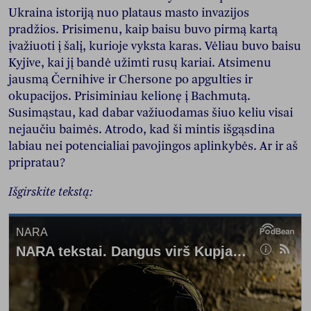
Ukraina istoriją nuo plataus masto invazijos
pradžios. Prisimenu, kaip baisu buvo pirmą kartą
įvažiuoti į šalį, kurioje vyksta karas. Vėliau buvo baisu
Kyjive, kai jį bandė užimti rusų kariai. Atsimenu
jausmą Černihive ir Chersone po apgulties ir
okupacijos. Prisiminiau kelionę į Bachmutą.
Susimąstau, kad dabar važiuodamas šiuo keliu visai
nejaučiu baimės. Atrodo, kad ši mintis išgąsdina
labiau nei potencialiai pavojingos aplinkybės. Ar ir aš
pripratau?
Išgirskite tekstą: