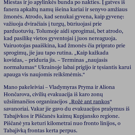
Miestas ir jo apylinkės bunda po nakties. Į gatves iš
fanera apkaltų namų išeina kariai ir senyvo amžiaus
žmonės. Atrodo, kad senukai gyvena, kaip gyvenę:
važiuoja dviračiais į turgų, būriuojasi prie
parduotuvių. Tolumoje aidi sprogimai, bet atrodo,
kad pasilikę vietos gyventojai į juos nereaguoja.
Vairuotojas paaiškina, kad žmonės čia priprato prie
sprogimų, jie jau tapo rutina. „Kaip kažkada
kovidas, – priduria jis. – Terminas „naujasis
normalumas“ Ukrainoje labai prigijo ir tęsiantis karui
apauga vis naujomis reikšmėmis.“
Mano pakeleiviai – Vladymyras Pryma ir Aliona
Hončarova, civilių evakuacija iš karo zonų
užsiimančios organizacijos „
Rožė ant rankos
“
savanoriai. Vakar jie gavo du evakuacijos prašymus iš
Tabajivkos ir Piščanės kaimų Kupjansko regione.
Piščanė yra keturi kilometrai nuo fronto linijos, o
Tabajivką frontas kerta perpus.