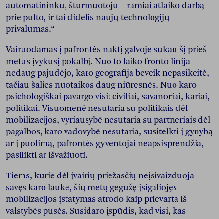
automatininku, šturmuotoju – ramiai atlaiko darbą
prie pulto, ir tai didelis naujų technologijų
privalumas.“
Vairuodamas į pafrontės naktį galvoje sukau šį prieš
metus įvykusį pokalbį. Nuo to laiko fronto linija
nedaug pajudėjo, karo geografija beveik nepasikeitė,
tačiau šalies nuotaikos daug niūresnės. Nuo karo
psichologiškai pavargo visi: civiliai, savanoriai, kariai,
politikai. Visuomenė nesutaria su politikais dėl
mobilizacijos, vyriausybė nesutaria su partneriais dėl
pagalbos, karo vadovybė nesutaria, susitelkti į gynybą
ar į puolimą, pafrontės gyventojai neapsisprendžia,
pasilikti ar išvažiuoti.
Tiems, kurie dėl įvairių priežasčių neįsivaizduoja
savęs karo lauke, šių metų gegužę įsigaliojęs
mobilizacijos įstatymas atrodo kaip prievarta iš
valstybės pusės. Susidaro įspūdis, kad visi, kas