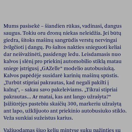
Mums pasisekė – šiandien rūkas, vadinasi, dangus
saugus. Tokiu oru dronų niekas neleidžia. Jei būtų
giedra, šitoks mašinų sangrūdis verstų nervingai
žvilgčioti į dangų. Po šaltos nakties snieguoti keliai
dar neišvažinėti, pasidengę ledu. Leisdamasis nuo
kalvos į slėnį pro priekinį automobilio stiklą matau
sniege įstrigusį „GAZelle“ modelio autobusiuką.
Kalvos papėdėje susidarė karinių mašinų spūstis.
„Turbūt stipriai pakrautas, kad negali pakilti į
kalną“, – sakau savo pakeleiviams. „Tikrai stipriai
pakrautas... Ar matai, kas ant lango užrašyta?“
Įsižiūrėjęs pastebiu skaičių 300, markeriu užrašytą
ant lapo, užklijuoto ant priekinio autobusiuko stiklo.
Veža sunkiai sužeistus karius.
Važiuodamas šiuo keliu mintyse suku pažinties su