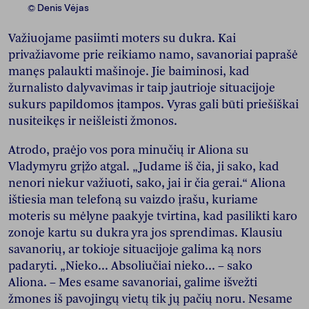
© Denis Vėjas
Važiuojame pasiimti moters su dukra. Kai
privažiavome prie reikiamo namo, savanoriai paprašė
manęs palaukti mašinoje. Jie baiminosi, kad
žurnalisto dalyvavimas ir taip jautrioje situacijoje
sukurs papildomos įtampos. Vyras gali būti priešiškai
nusiteikęs ir neišleisti žmonos.
Atrodo, praėjo vos pora minučių ir Aliona su
Vladymyru grįžo atgal. „Judame iš čia, ji sako, kad
nenori niekur važiuoti, sako, jai ir čia gerai.“ Aliona
ištiesia man telefoną su vaizdo įrašu, kuriame
moteris su mėlyne paakyje tvirtina, kad pasilikti karo
zonoje kartu su dukra yra jos sprendimas. Klausiu
savanorių, ar tokioje situacijoje galima ką nors
padaryti. „Nieko... Absoliučiai nieko... – sako
Aliona. – Mes esame savanoriai, galime išvežti
žmones iš pavojingų vietų tik jų pačių noru. Nesame