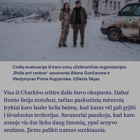
Civilių evakuacija iš karo zonų užsiimančios organizacijos
„Rožė ant rankos“ savanoriai Aliona Gončarova ir
Vladymyras Prima Kupjanske. ©Denis Vėjas
Visa ši Charkivo srities dalis buvo okupuota. Dabar
fronto linija nutolusi, tačiau paskutinių mėnesių
įvykiai karo lauke kelia baimę, kad karas vėl gali grįžti
į išvaduotas teritorijas. Savanoriai pasakoja, kad karo
zonoje vis dar lieka daug žmonių, ypač senyvo
amžiaus. Jiems palikti namus sunkiausia.