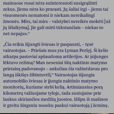
mainuose rusai nėra suinteresuoti susigrąžinti
zekus. Jiems nėra ko prarasti. Jų šaliai irgi – jiems tai
visuomenės nematomi ir niekam nereikalingi
žmonės. Mirs, tai mirs – valstybei nereikės mokėti [už
jų išlaikymą]. Jie gali mirti tūkstančiais – niekas to
net nepajus.“
„Čia reikia išjungti šviesas ir paspausti, – tęsė
vairuotojas. – Priešais mus yra Lyman Peršyj. Ši kelio
atkarpa pastoviai apšaudoma artilerijos. Ar įsijungęs
lėktuvo režimą? Man neseniai šitą naktinio matymo
prietaisą padovanojo – anksčiau čia važinėdavau pro
langą iškišęs žibintuvėlį.“ Vairuotojas išjungia
automobilio šviesas ir įjungia naktinio matymo
monitorių, kuriame stebi kelią. Artimiausius porą
kilometrų važiuojame tyloje, tada sustojame prie
laukus skiriančios medžių juostos. Išlipu iš mašinos
ir greitu žingsniu nuseku paskui vairuotoją į žeminę.