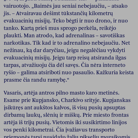
vairuotojo. „Baimės jau seniai nebejaučiu, – atsako
jis. – Atvairavau dešimt tūkstančių kilometrų
evakuacinių misijų. Teko bėgti ir nuo drono, ir nuo
tanko. Kartą prieš mus sprogo perkėla, reikėjo
plaukti. Man atrodo, kad adrenalinas – savotiškas
narkotikas. Tik kad ir to adrenalino nebejaučiu. Net
nežinau, ką dar daryčiau, jeigu negalėčiau vykdyti
evakuacinių misijų. Jeigu tarp reisų atsiranda ilgas
tarpas, atvažiuoju čia dėl savęs. Čia nėra interneto
ryšio – galima atsiriboti nuo pasaulio. Kažkuria keista
prasme čia randu ramybę.“
Vasaris, artėja antros pilno masto karo metinės.
Esame prie Kupjansko, Charkivo srityje. Kupjanskas
įsikūręs ant aukštos kalvos, iš visų pusių apsuptas
dirbamų laukų, slėnių ir miškų. Prie miesto frontas
artėja iš trijų pusių. Vietomis iki susikirtimo linijos
vos penki kilometrai. Čia įvažiavus transporto
priemonės tarsi nusidažo žalių pikselių mozaikomis.