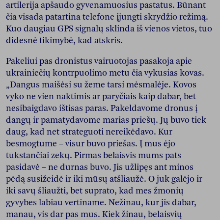
artilerija apšaudo gyvenamuosius pastatus. Būnant
čia visada patartina telefone įjungti skrydžio režimą.
Kuo daugiau GPS signalų sklinda iš vienos vietos, tuo
didesnė tikimybė, kad atskris.
Pakeliui pas dronistus vairuotojas pasakoja apie
ukrainiečių kontrpuolimo metu čia vykusias kovas.
„Dangus maišėsi su žeme tarsi mėsmalėje. Kovos
vyko ne vien naktimis ar paryčiais kaip dabar, bet
nesibaigdavo ištisas paras. Pakeldavome dronus į
dangų ir pamatydavome marias priešų. Jų buvo tiek
daug, kad net strateguoti nereikėdavo. Kur
besmogtume – visur buvo priešas. Į mus ėjo
tūkstančiai zekų. Pirmas belaisvis mums pats
pasidavė – ne durnas buvo. Jis užlipęs ant minos
pėdą susižeidė ir iki mūsų atšliaužė. O juk galėjo ir
iki savų šliaužti, bet suprato, kad mes žmonių
gyvybes labiau vertiname. Nežinau, kur jis dabar,
manau, vis dar pas mus. Kiek žinau, belaisvių