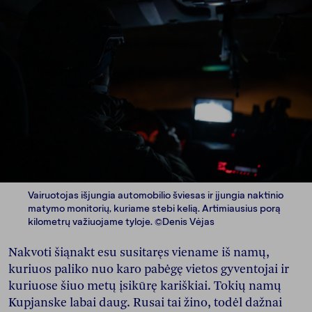
Vairuotojas išjungia automobilio šviesas ir įjungia naktinio
matymo monitorių, kuriame stebi kelią. Artimiausius porą
kilometrų važiuojame tyloje. ©Denis Vėjas
Nakvoti šiąnakt esu susitaręs viename iš namų,
kuriuos paliko nuo karo pabėgę vietos gyventojai ir
kuriuose šiuo metų įsikūrę kariškiai. Tokių namų
Kupjanske labai daug. Rusai tai žino, todėl dažnai