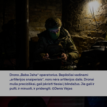
Drono „Baba Jaha“ operatorius. Bepiločiai vadinami
„artilerijos snaiperiais“, nors nėra artilerijos dalis. Dronai
muša preciziškai, gali įskristi tiesiai į blindažus. Jie gali ir
pulti, ir minuoti, ir pridengti. ©Denis Vėjas