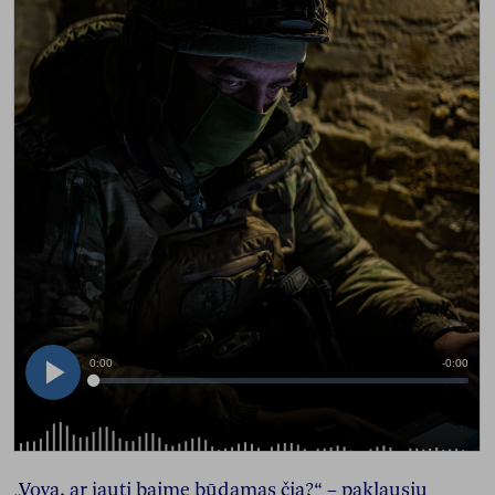
„Vova, ar jauti baimę būdamas čia?“ – paklausiu