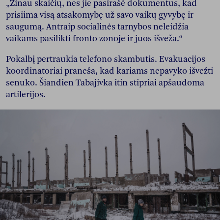
„Žinau skaičių, nes jie pasirašė dokumentus, kad
prisiima visą atsakomybę už savo vaikų gyvybę ir
saugumą. Antraip socialinės tarnybos neleidžia
vaikams pasilikti fronto zonoje ir juos išveža.“
Pokalbį pertraukia telefono skambutis. Evakuacijos
koordinatoriai praneša, kad kariams nepavyko išvežti
senuko. Šiandien Tabajivka itin stipriai apšaudoma
artilerijos.