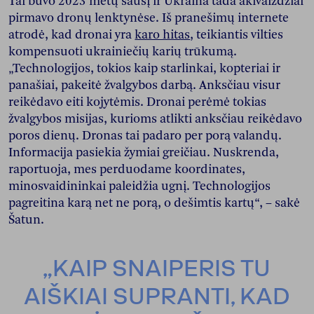
Tai buvo 2023 metų sausį ir Ukraina tada akivaizdžiai
pirmavo dronų lenktynėse. Iš pranešimų internete
atrodė, kad dronai yra
karo hitas
, teikiantis vilties
kompensuoti ukrainiečių karių trūkumą.
„Technologijos, tokios kaip starlinkai, kopteriai ir
panašiai, pakeitė žvalgybos darbą. Anksčiau visur
reikėdavo eiti kojytėmis. Dronai perėmė tokias
žvalgybos misijas, kurioms atlikti anksčiau reikėdavo
poros dienų. Dronas tai padaro per porą valandų.
Informacija pasiekia žymiai greičiau. Nuskrenda,
raportuoja, mes perduodame koordinates,
minosvaidininkai paleidžia ugnį. Technologijos
pagreitina karą net ne porą, o dešimtis kartų“, – sakė
Šatun.
„KAIP SNAIPERIS TU
AIŠKIAI SUPRANTI, KAD