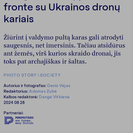
fronte su Ukrainos dronų
kariais
Žiūrint į valdymo pultą karas gali atrodyti
saugesnis, net imersinis. Tačiau atsidūrus
ant žemės, virš kurios skraido dronai, jis
toks pat archajiškas ir šaltas.
PHOTO STORY
\
SOCIETY
Autorius ir fotografas:
Denis Vėjas
Redaktorius:
Adomas Zubė
Kalbos redaktorė:
Dangė Vitkienė
2024 08 28
Partneriai: