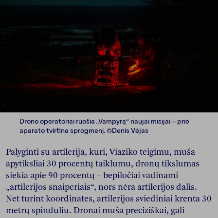
Drono operatoriai ruošia „Vampyrą“ naujai misijai – prie
aparato tvirtina sprogmenį. ©Denis Vėjas
Palyginti su artilerija, kuri, Viaziko teigimu, muša
apytiksliai 30 procentų taiklumu, dronų tikslumas
siekia apie 90 procentų – bepiločiai vadinami
„artilerijos snaiperiais“, nors nėra artilerijos dalis.
Net turint koordinates, artilerijos sviediniai krenta 30
metrų spinduliu. Dronai muša preciziškai, gali