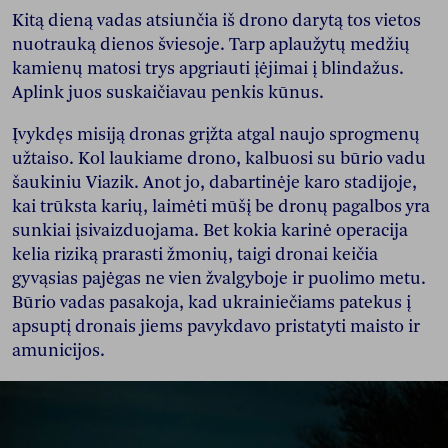
Kitą dieną vadas atsiunčia iš drono darytą tos vietos
nuotrauką dienos šviesoje. Tarp aplaužytų medžių
kamienų matosi trys apgriauti įėjimai į blindažus.
Aplink juos suskaičiavau penkis kūnus.
Įvykdęs misiją dronas grįžta atgal naujo sprogmenų
užtaiso. Kol laukiame drono, kalbuosi su būrio vadu
šaukiniu Viazik. Anot jo, dabartinėje karo stadijoje,
kai trūksta karių, laimėti mūšį be dronų pagalbos yra
sunkiai įsivaizduojama. Bet kokia karinė operacija
kelia riziką prarasti žmonių, taigi dronai keičia
gyvąsias pajėgas ne vien žvalgyboje ir puolimo metu.
Būrio vadas pasakoja, kad ukrainiečiams patekus į
apsuptį dronais jiems pavykdavo pristatyti maisto ir
amunicijos.