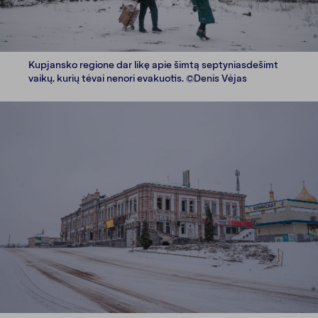
Kupjansko regione dar likę apie šimtą septyniasdešimt
vaikų, kurių tėvai nenori evakuotis. ©Denis Vėjas