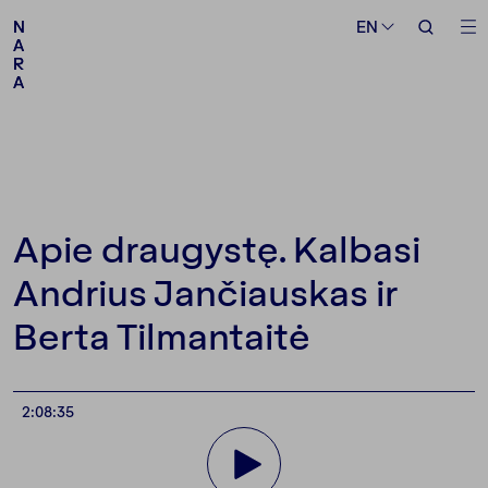
Medium
Topic
EN
EN
N
N
A
A
R
R
A
A
Follow us
Apie draugystę. Kalbasi
Andrius Jančiauskas ir
Berta Tilmantaitė
2:08:35