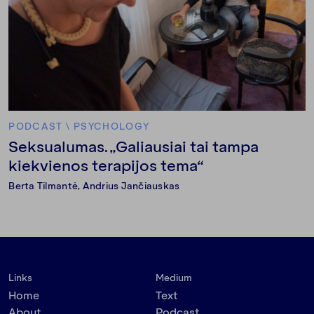
PODCAST
\
PSYCHOLOGY
Seksualumas. „Galiausiai tai tampa
kiekvienos terapijos tema“
Berta Tilmantė
,
Andrius Jančiauskas
Links
Medium
Home
Text
About
Podcast