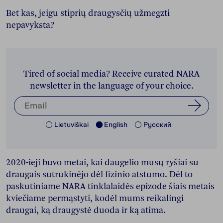
Bet kas, jeigu stiprių draugysčių užmegzti
nepavyksta?
Tired of social media? Receive curated NARA
newsletter in the language of your choice.
Lietuviškai
English
Pусский
2020-ieji buvo metai, kai daugelio mūsų ryšiai su
draugais sutrūkinėjo dėl fizinio atstumo. Dėl to
paskutiniame NARA tinklalaidės epizode šiais metais
kviečiame permąstyti, kodėl mums reikalingi
draugai, ką draugystė duoda ir ką atima.