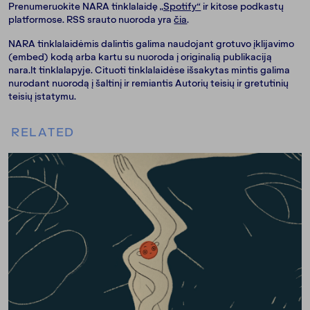
Prenumeruokite NARA tinklalaidę
„Spotify“
ir kitose podkastų
platformose. RSS srauto nuoroda yra
čia
.
NARA tinklalaidėmis dalintis galima naudojant grotuvo įklijavimo
(embed) kodą arba kartu su nuoroda į originalią publikaciją
nara.lt tinklalapyje. Cituoti tinklalaidėse išsakytas mintis galima
nurodant nuorodą į šaltinį ir remiantis Autorių teisių ir gretutinių
teisių įstatymu.
RELATED