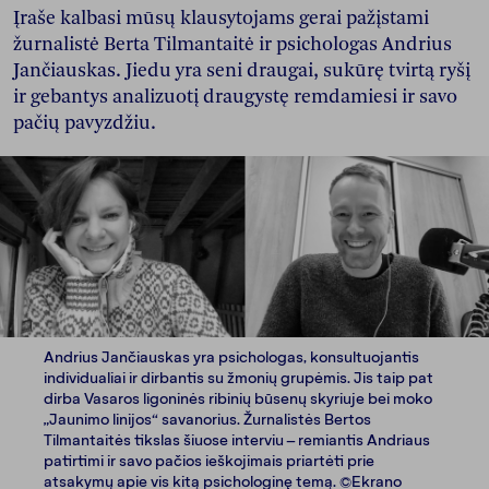
Įraše kalbasi mūsų klausytojams gerai pažįstami
žurnalistė Berta Tilmantaitė ir psichologas Andrius
Jančiauskas. Jiedu yra seni draugai, sukūrę tvirtą ryšį
ir gebantys analizuotį draugystę remdamiesi ir savo
pačių pavyzdžiu.
Andrius Jančiauskas yra psichologas, konsultuojantis
individualiai ir dirbantis su žmonių grupėmis. Jis taip pat
dirba Vasaros ligoninės ribinių būsenų skyriuje bei moko
„Jaunimo linijos“ savanorius. Žurnalistės Bertos
Tilmantaitės tikslas šiuose interviu – remiantis Andriaus
patirtimi ir savo pačios ieškojimais priartėti prie
atsakymų apie vis kitą psichologinę temą. ©Ekrano