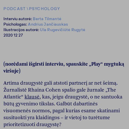
PODCAST
\
PSYCHOLOGY
Interviu autorė:
Berta Tilmantė
Psichologas:
Andrius Jančiauskas
Iliustracijos autorė:
Ula Rugevičiūtė Rugytė
2020 12 27
(norėdami išgirsti interviu, spauskite „Play“ mygtuką
viršuje)
Artima draugystė gali atstoti partnerį ar net šeimą.
Žurnalistė Rhaina Cohen spalio gale žurnale „The
Atlantic“
klausė
, kas, jeigu draugystė, o ne santuoka
būtų gyvenimo tikslas. Galbūt dabartinės
visuomenės normos, pagal kurias esame skatinami
susituokti yra klaidingos – ir vietoj to turėtume
prioritetizuoti draugystę?