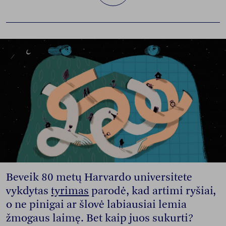
Beveik 80 metų Harvardo universitete
vykdytas
tyrimas
parodė, kad artimi ryšiai,
o ne pinigai ar šlovė labiausiai lemia
žmogaus laimę. Bet kaip juos sukurti?