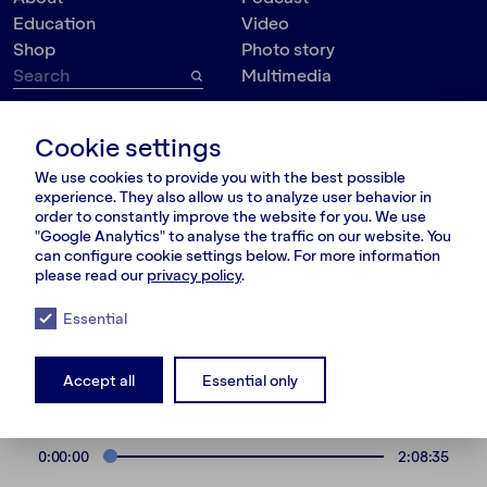
Education
Video
Shop
Photo story
Multimedia
Topic
Contact
Cookie settings
VšĮ Dokumedija
Society
We use cookies to provide you with the best possible
Kauno g. 5-12
Politics
experience. They also allow us to analyze user behavior in
Vilnius 03215, Lithuania
Culture
order to constantly improve the website for you. We use
nara@nara.lt
"Google Analytics" to analyse the traffic on our website. You
Psychology
can configure cookie settings below. For more information
Personalities
please read our
privacy policy
.
FOLLOW US
Environment
Essential
Accept all
Essential only
© VšĮ Dokumedija 2020/25.
Privacy policy
.
Terms and conditions
.
RSS Feed
LT
RU
EN
0:00:00
2:08:35