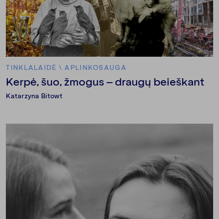
TINKLALAIDĖ
\
APLINKOSAUGA
Kerpė, šuo, žmogus – draugų beieškant
Katarzyna Bitowt