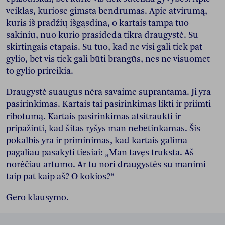
veiklas, kuriose gimsta bendrumas. Apie atvirumą,
kuris iš pradžių išgąsdina, o kartais tampa tuo
sakiniu, nuo kurio prasideda tikra draugystė. Su
skirtingais etapais. Su tuo, kad ne visi gali tiek pat
gylio, bet vis tiek gali būti brangūs, nes ne visuomet
to gylio prireikia.
Draugystė suaugus nėra savaime suprantama. Ji yra
pasirinkimas. Kartais tai pasirinkimas likti ir priimti
ribotumą. Kartais pasirinkimas atsitraukti ir
pripažinti, kad šitas ryšys man nebetinkamas. Šis
pokalbis yra ir priminimas, kad kartais galima
pagaliau pasakyti tiesiai: „Man tavęs trūksta. Aš
norėčiau artumo. Ar tu nori draugystės su manimi
taip pat kaip aš? O kokios?“
Gero klausymo.