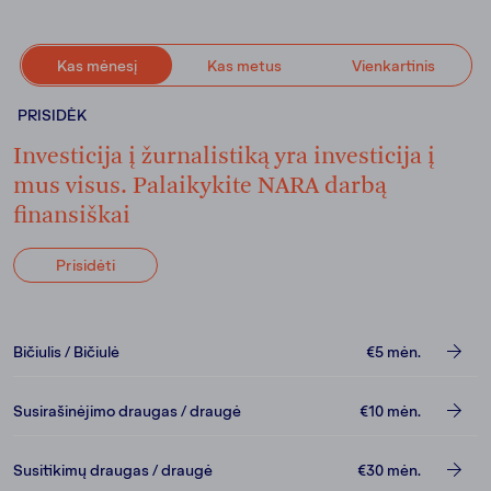
Kas mėnesį
Kas metus
Vienkartinis
PRISIDĖK
Investicija į žurnalistiką yra investicija į
mus visus. Palaikykite NARA darbą
finansiškai
Prisidėti
Bičiulis / Bičiulė
€5
mėn.
Susirašinėjimo draugas / draugė
€10
mėn.
Susitikimų draugas / draugė
€30
mėn.