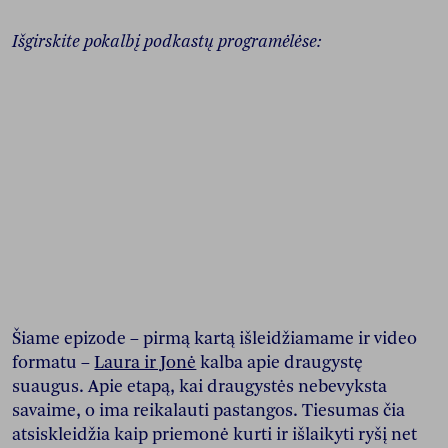
Išgirskite pokalbį podkastų programėlėse:
Šiame epizode – pirmą kartą išleidžiamame ir video
formatu –
Laura ir Jonė
kalba apie draugystę
suaugus. Apie etapą, kai draugystės nebevyksta
savaime, o ima reikalauti pastangos. Tiesumas čia
atsiskleidžia kaip priemonė kurti ir išlaikyti ryšį net