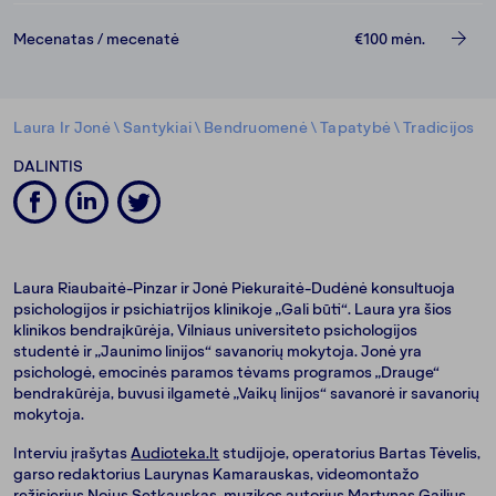
Mecenatas / mecenatė
€100
mėn.
Laura Ir Jonė
\
Santykiai
\
Bendruomenė
\
Tapatybė
\
Tradicijos
DALINTIS
Laura Riaubaitė-Pinzar ir Jonė Piekuraitė-Dudėnė konsultuoja
psichologijos ir psichiatrijos klinikoje „Gali būti“. Laura yra šios
klinikos bendraįkūrėja, Vilniaus universiteto psichologijos
studentė ir „Jaunimo linijos“ savanorių mokytoja. Jonė yra
psichologė, emocinės paramos tėvams programos „Drauge“
bendrakūrėja, buvusi ilgametė „Vaikų linijos“ savanorė ir savanorių
mokytoja.
Interviu įrašytas
Audioteka.lt
studijoje, operatorius Bartas Tėvelis,
garso redaktorius Laurynas Kamarauskas, videomontažo
režisierius Nojus Setkauskas, muzikos autorius Martynas Gailius.