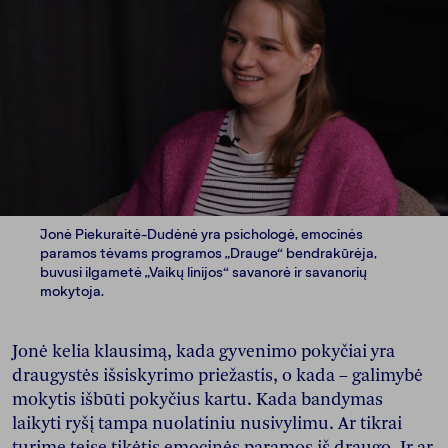
Jonė Piekuraitė-Dudėnė yra psichologė, emocinės
paramos tėvams programos „Drauge“ bendrakūrėja,
buvusi ilgametė „Vaikų linijos“ savanorė ir savanorių
mokytoja.
Jonė kelia klausimą, kada gyvenimo pokyčiai yra
draugystės išsiskyrimo priežastis, o kada – galimybė
mokytis išbūti pokyčius kartu. Kada bandymas
laikyti ryšį tampa nuolatiniu nusivylimu. Ar tikrai
turime teisę tikėtis emocinės paramos iš draugo. Ir ar