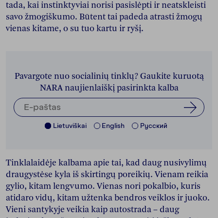
tada, kai instinktyviai norisi pasislėpti ir neatskleisti
savo žmogiškumo. Būtent tai padeda atrasti žmogų
vienas kitame, o su tuo kartu ir ryšį.
Pavargote nuo socialinių tinklų? Gaukite kuruotą
NARA naujienlaiškį pasirinkta kalba
Lietuviškai
English
Pусский
Tinklalaidėje kalbama apie tai, kad daug nusivylimų
draugystėse kyla iš skirtingų poreikių. Vienam reikia
gylio, kitam lengvumo. Vienas nori pokalbio, kuris
atidaro vidų, kitam užtenka bendros veiklos ir juoko.
Vieni santykyje veikia kaip autostrada – daug