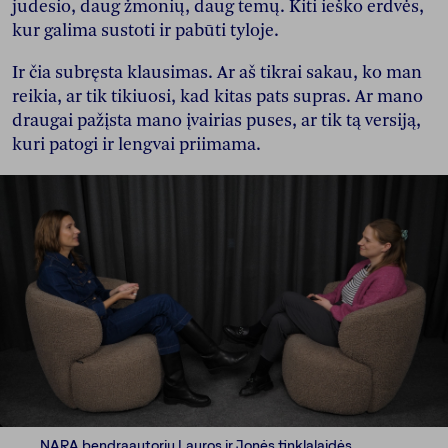
judesio, daug žmonių, daug temų. Kiti ieško erdvės,
kur galima sustoti ir pabūti tyloje.
Ir čia subręsta klausimas. Ar aš tikrai sakau, ko man
reikia, ar tik tikiuosi, kad kitas pats supras. Ar mano
draugai pažįsta mano įvairias puses, ar tik tą versiją,
kuri patogi ir lengvai priimama.
NARA bendraautorių Lauros ir Jonės tinklalaidės