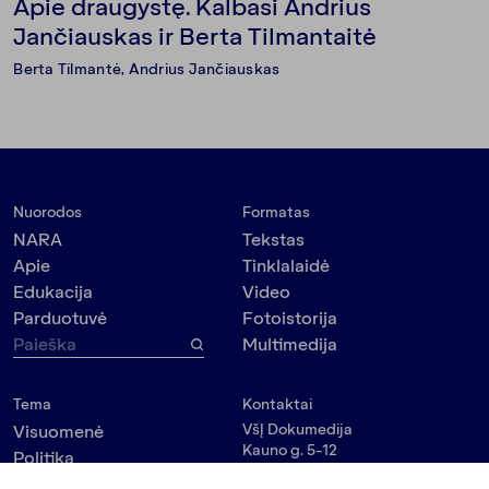
Apie draugystę. Kalbasi Andrius
Jančiauskas ir Berta Tilmantaitė
Berta Tilmantė
,
Andrius Jančiauskas
Nuorodos
Formatas
NARA
Tekstas
Apie
Tinklalaidė
Edukacija
Video
Parduotuvė
Fotoistorija
Multimedija
Tema
Kontaktai
VšĮ Dokumedija
Visuomenė
Kauno g. 5-12
Politika
Vilnius 03215, Lietuva
Kultūra