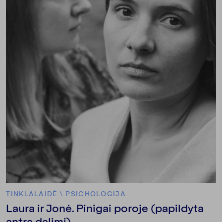
TINKLALAIDĖ
\
PSICHOLOGIJA
Laura ir Jonė. Pinigai poroje (papildyta
antra dalimi)