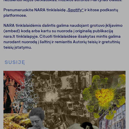
Prenumeruokite NARA tinklalaidę
„Spotify“
ir kitose podkastų
platformose.
NARA tinklalaidėmis dalintis galima naudojant grotuvo įklijavimo
(embed) kodą arba kartu su nuoroda į originalią publikaciją
nara.lt tinklalapyje. Cituoti tinklalaidėse išsakytas mintis galima
nurodant nuorodą į šaltinį ir remiantis Autorių teisių ir gretutinių
teisių įstatymu.
SUSIJĘ