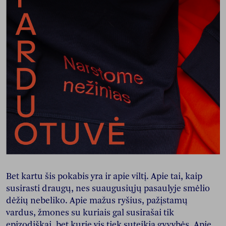
Bet kartu šis pokabis yra ir apie viltį. Apie tai, kaip
susirasti draugų, nes suaugusiųjų pasaulyje smėlio
dėžių nebeliko. Apie mažus ryšius, pažįstamų
vardus, žmones su kuriais gal susirašai tik
epizodiškai, bet kurie vis tiek suteikia gyvybės. Apie