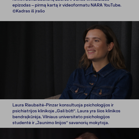
epizodas – pirmą kartą ir videoformatu NARA YouTube.
©Kadras iš įrašo
Laura Riaubaitė-Pinzar konsultuoja psichologijos ir
psichiatrijos klinikoje „Gali būti“. Laura yra šios klinikos
bendraįkūrėja, Vilniaus universiteto psichologijos
studentė ir „Jaunimo linijos“ savanorių mokytoja.