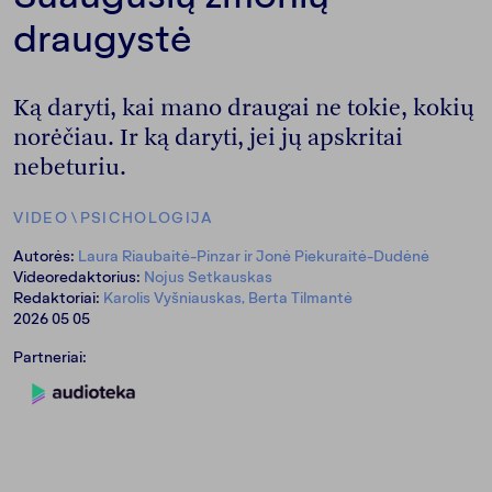
draugystė
Ką daryti, kai mano draugai ne tokie, kokių
norėčiau. Ir ką daryti, jei jų apskritai
nebeturiu.
VIDEO
\
PSICHOLOGIJA
Autorės:
Laura Riaubaitė-Pinzar ir Jonė Piekuraitė-Dudėnė
Videoredaktorius:
Nojus Setkauskas
Redaktoriai:
Karolis Vyšniauskas, Berta Tilmantė
2026 05 05
Partneriai: