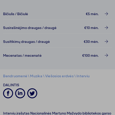
Bičiulis / Bičiulė
€5
mėn.
Susirašinėjimo draugas / draugė
€10
mėn.
Susitikimų draugas / draugė
€30
mėn.
Mecenatas / mecenatė
€100
mėn.
Bendruomenė
\
Muzika
\
Viešosios erdvės
\
Interviu
DALINTIS
Interviu įrašytas Nacionalinės Martyno Mažvydo bibliotekos garso