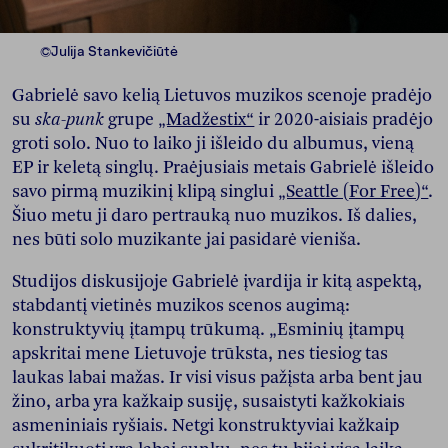
©Julija Stankevičiūtė
Gabrielė savo kelią Lietuvos muzikos scenoje pradėjo
su
ska-punk
grupe
„Madžestix“
ir 2020-aisiais pradėjo
groti solo. Nuo to laiko ji išleido du albumus, vieną
EP ir keletą singlų. Praėjusiais metais Gabrielė išleido
savo pirmą muzikinį klipą singlui
„Seattle (For Free)“
.
Šiuo metu ji daro pertrauką nuo muzikos. Iš dalies,
nes būti solo muzikante jai pasidarė vieniša.
Studijos diskusijoje Gabrielė įvardija ir kitą aspektą,
stabdantį vietinės muzikos scenos augimą:
konstruktyvių įtampų trūkumą. „Esminių įtampų
apskritai mene Lietuvoje trūksta, nes tiesiog tas
laukas labai mažas. Ir visi visus pažįsta arba bent jau
žino, arba yra kažkaip susiję, susaistyti kažkokiais
asmeniniais ryšiais. Netgi konstruktyviai kažkaip