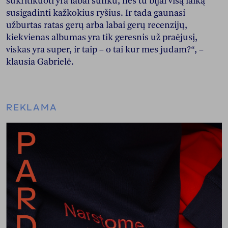
sukritikuoti yra labai sunku, nes tu bijai visą laiką
susigadinti kažkokius ryšius. Ir tada gaunasi
užburtas ratas gerų arba labai gerų recenzijų,
kiekvienas albumas yra tik geresnis už praėjusį,
viskas yra super, ir taip – o tai kur mes judam?“, –
klausia Gabrielė.
REKLAMA