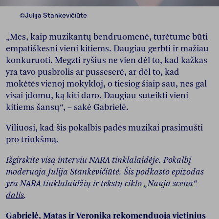
©Julija Stankevičiūtė
„Mes, kaip muzikantų bendruomenė, turėtume būti
empatiškesni vieni kitiems. Daugiau gerbti ir mažiau
konkuruoti. Megzti ryšius ne vien dėl to, kad kažkas
yra tavo pusbrolis ar pusseserė, ar dėl to, kad
mokėtės vienoj mokykloj, o tiesiog šiaip sau, nes gal
visai įdomu, ką kiti daro. Daugiau suteikti vieni
kitiems šansų“, – sakė Gabrielė.
Viliuosi, kad šis pokalbis padės muzikai prasimušti
pro triukšmą.
Išgirskite visą interviu NARA tinklalaidėje. Pokalbį
moderuoja Julija Stankevičiūtė. Šis podkasto epizodas
yra NARA tinklalaidžių ir tekstų
ciklo „Nauja scena“
dalis
.
Gabrielė, Matas ir Veronika rekomenduoja vietinius