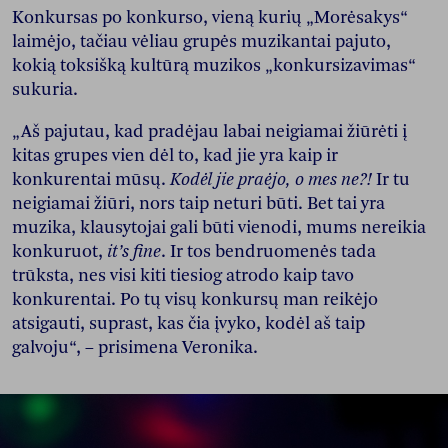
Konkursas po konkurso, vieną kurių „Morėsakys“
laimėjo, tačiau vėliau grupės muzikantai pajuto,
kokią toksišką kultūrą muzikos „konkursizavimas“
sukuria.
„Aš pajutau, kad pradėjau labai neigiamai žiūrėti į
kitas grupes vien dėl to, kad jie yra kaip ir
konkurentai mūsų.
Kodėl jie praėjo, o mes ne?!
Ir tu
neigiamai žiūri, nors taip neturi būti. Bet tai yra
muzika, klausytojai gali būti vienodi, mums nereikia
konkuruot,
it’s fine
. Ir tos bendruomenės tada
trūksta, nes visi kiti tiesiog atrodo kaip tavo
konkurentai. Po tų visų konkursų man reikėjo
atsigauti, suprast, kas čia įvyko, kodėl aš taip
galvoju“, – prisimena Veronika.