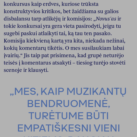
konkursus kaip erdves, kuriose trūksta
konstruktyvios kritikos, bet žaidžiama su galios
disbalansu tarp atlikėjų ir komisijos: „
Novus'as
ir
tokie konkursai yra gera vieta pasirodyti, jeigu tu
sugebi paskui atlaikyti tai, ką tau ten pasako.
Komisija kiekvieną kartą yra kita, niekada nežinai,
kokių komentarų tikėtis. O mes susilaukiam labai
įvairių.“ Jis taip pat prisimena, kad grupė neturėjo
teisės į komentarus atsakyti – tiesiog turėjo stovėti
scenoje ir klausyti.
„MES, KAIP MUZIKANTŲ
BENDRUOMENĖ,
TURĖTUME BŪTI
EMPATIŠKESNI VIENI