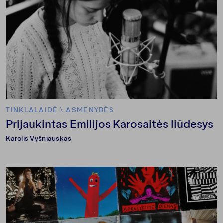
TINKLALAIDĖ
\
ASMENYBĖS
Prijaukintas Emilijos Karosaitės liūdesys
Karolis Vyšniauskas