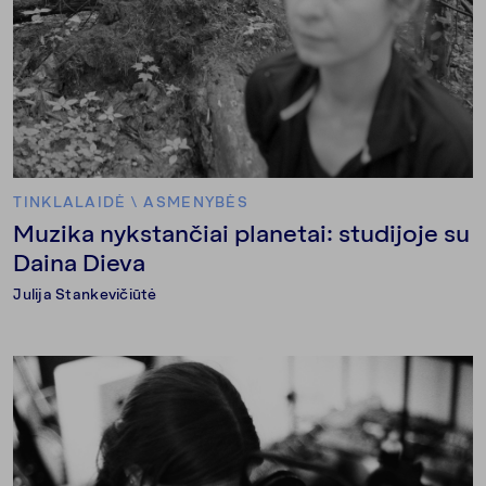
TINKLALAIDĖ
\
ASMENYBĖS
Muzika nykstančiai planetai: studijoje su
Daina Dieva
Julija Stankevičiūtė