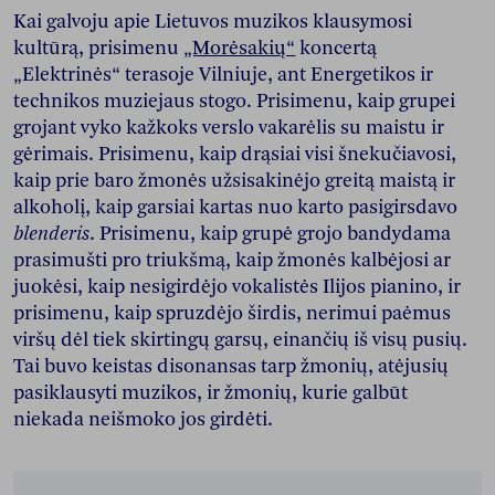
Kai galvoju apie Lietuvos muzikos klausymosi
kultūrą, prisimenu
„Morėsakių“
koncertą
„Elektrinės“ terasoje Vilniuje, ant Energetikos ir
technikos muziejaus stogo. Prisimenu, kaip grupei
grojant vyko kažkoks verslo vakarėlis su maistu ir
gėrimais. Prisimenu, kaip drąsiai visi šnekučiavosi,
kaip prie baro žmonės užsisakinėjo greitą maistą ir
alkoholį, kaip garsiai kartas nuo karto pasigirsdavo
blenderis
. Prisimenu, kaip grupė grojo bandydama
prasimušti pro triukšmą, kaip žmonės kalbėjosi ar
juokėsi, kaip nesigirdėjo vokalistės Ilijos pianino, ir
prisimenu, kaip spruzdėjo širdis, nerimui paėmus
viršų dėl tiek skirtingų garsų, einančių iš visų pusių.
Tai buvo keistas disonansas tarp žmonių, atėjusių
pasiklausyti muzikos, ir žmonių, kurie galbūt
niekada neišmoko jos girdėti.