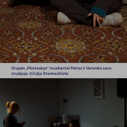
Grupės „Morėsakys“ muzikantai Matas ir Veronika savo
studijoje. ©Julija Stankevičiūtė