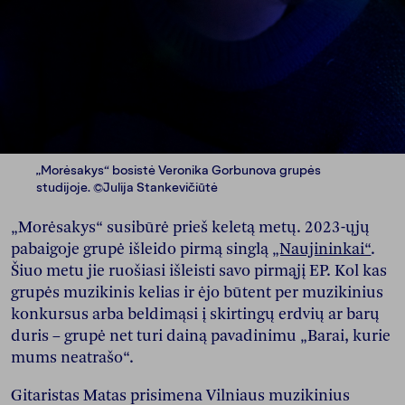
„Morėsakys“ bosistė Veronika Gorbunova grupės
studijoje. ©Julija Stankevičiūtė
„Morėsakys“ susibūrė prieš keletą metų. 2023-ųjų
pabaigoje grupė išleido pirmą singlą
„Naujininkai“
.
Šiuo metu jie ruošiasi išleisti savo pirmąjį EP. Kol kas
grupės muzikinis kelias ir ėjo būtent per muzikinius
konkursus arba beldimąsi į skirtingų erdvių ar barų
duris – grupė net turi dainą pavadinimu „Barai, kurie
mums neatrašo“.
Gitaristas Matas prisimena Vilniaus muzikinius