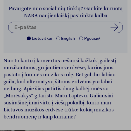
Pavargote nuo socialinių tinklų? Gaukite kuruotą
NARA naujienlaiškį pasirinkta kalba
Lietuviškai
English
Pусский
Nuo to karto į koncertus nešuosi kažkokį gailestį
muzikantams, grojantiems erdvėse, kurios juos
pastato į foninės muzikos rolę. Bet gal dar labiau
gaila, kad alternatyvų šitoms erdvėms yra labai
nedaug. Apie šias patirtis daug kalbėjomės su
„Morėsakys“ gitaristu Matu Laptevu. Galiausiai
susirašinėjimai virto į viešą pokalbį, kurio man
Lietuvos muzikos erdvėse trūko: kokią muzikos
bendruomenę ir kaip kuriame?