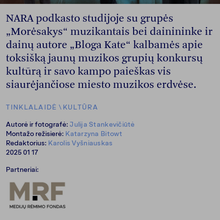
NARA podkasto studijoje su grupės
„Morėsakys“ muzikantais bei dainininke ir
dainų autore „Bloga Kate“ kalbamės apie
toksišką jaunų muzikos grupių konkursų
kultūrą ir savo kampo paieškas vis
siaurėjančiose miesto muzikos erdvėse.
TINKLALAIDĖ
\
KULTŪRA
Autorė ir fotografė:
Julija Stankevičiūtė
Montažo režisierė:
Katarzyna Bitowt
Redaktorius:
Karolis Vyšniauskas
2025 01 17
Partneriai: