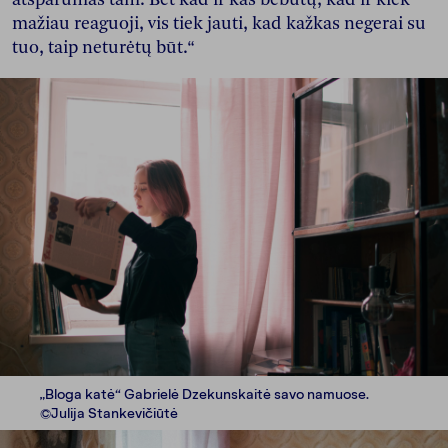
mažiau reaguoji, vis tiek jauti, kad kažkas negerai su
tuo, taip neturėtų būt.“
„Bloga katė“ Gabrielė Dzekunskaitė savo namuose.
©Julija Stankevičiūtė