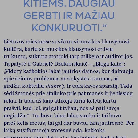
KITIEMS. DAUGIAU
GERBTI IR MAŽIAU
KONKURUOTI.“
Lietuvos miestuose susikūrusi muzikos klausymosi
kultūra, kartu su muzikos klausymosi erdvių
trūkumu, sukuria atotrūkį tarp atlikėjo ir auditorijos.
Tą patyrė ir Gabrielė Dzekunskaitė –
„Bloga Katė“
:
„Vidury kažkokios labai jautrios dainos, kur dainuoju
apie šeimos problemas ar vaikystės traumas, aš
girdžiu kokteilių
shaker’į
. Ir tada kavos aparatą. Tada
sėdi žmonės prie staliuko prie pat manęs ir jie tiesiog
rėkia. Ir tada aš kaip atlikėja turiu keletą kartų
prašyti, kad „ei, gal galit tyliau, nes aš pati savęs
negirdžiu“. Tai buvo labai labai sunku ir tai buvo
prieš kelis metus, tai gal dar buvau tam jautresnė. Per
laiką susiformuoja storesnė oda, kažkoks
atsparumas tam. Bet kad ir kas bebūtų, kad ir kiek