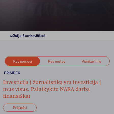
©Julija Stankevičiūtė
Kas mėnesį
Kas metus
Vienkartinis
PRISIDĖK
Investicija į žurnalistiką yra investicija į
mus visus. Palaikykite NARA darbą
finansiškai
Prisidėti