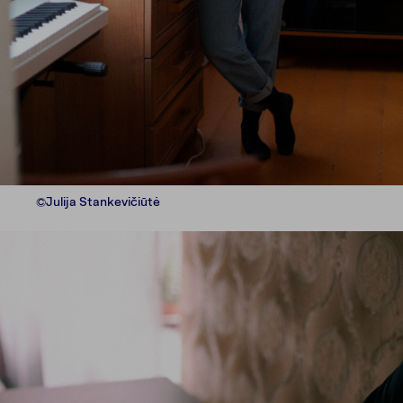
©Julija Stankevičiūtė