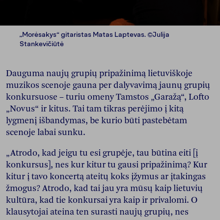
„Morėsakys“ gitaristas Matas Laptevas. ©Julija
Stankevičiūtė
Dauguma naujų grupių pripažinimą lietuviškoje
muzikos scenoje gauna per dalyvavimą jaunų grupių
konkursuose – turiu omeny Tamstos „Garažą“, Lofto
„Novus“ ir kitus. Tai tam tikras perėjimo į kitą
lygmenį išbandymas, be kurio būti pastebėtam
scenoje labai sunku.
„Atrodo, kad jeigu tu esi grupėje, tau būtina eiti [į
konkursus], nes kur kitur tu gausi pripažinimą? Kur
kitur į tavo koncertą ateitų koks įžymus ar įtakingas
žmogus? Atrodo, kad tai jau yra mūsų kaip lietuvių
kultūra, kad tie konkursai yra kaip ir privalomi. O
klausytojai ateina ten surasti naujų grupių, nes