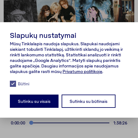
Slapukų nustatymai
Mūsų Tinklalapis naudoja slapukus. Slapukai naudojami
siekiant tobulinti Tinklalapį, užtikrinti sklandų jo veikimą ir
rinkti lankomumo statistiką. Statistikai analizuoti ir rinkti
naudojame „Google Analytics“. Matyti slapukų parinktis
galite apačioje. Daugiau informacijos apie naudojamus
TEKSTAS
\
KULTŪRA
slapukus galite rasti mūsų
Privatumo politikoje
.
NARA 2024-ųjų top lietuviška muzika
Būtini
Karolis Vyšniauskas
Sutinku su visais
Sutinku su būtinais
0:00:00
1:38:26
Nuorodos
Formatas
NARA
Tekstas