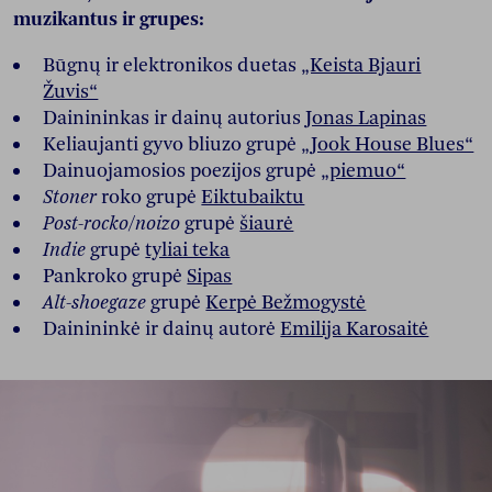
muzikantus ir grupes:
Būgnų ir elektronikos duetas
„Keista Bjauri
Žuvis“
Dainininkas ir dainų autorius
Jonas Lapinas
Keliaujanti gyvo bliuzo grupė
„Jook House Blues“
Dainuojamosios poezijos grupė
„piemuo“
Stoner
roko grupė
Eiktubaiktu
Post-rocko/noizo
grupė
šiaurė
Indie
grupė
tyliai teka
Pankroko grupė
Sipas
Alt-shoegaze
grupė
Kerpė Bežmogystė
Dainininkė ir dainų autorė
Emilija Karosaitė