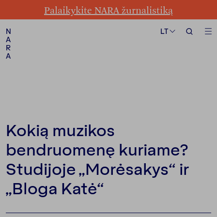
Palaikykite NARA žurnalistiką
Formatas
Tema
LT
LT
N
N
A
A
R
R
A
A
Sekite mus
Kokią muzikos
bendruomenę kuriame?
Studijoje „Morėsakys“ ir
„Bloga Katė“