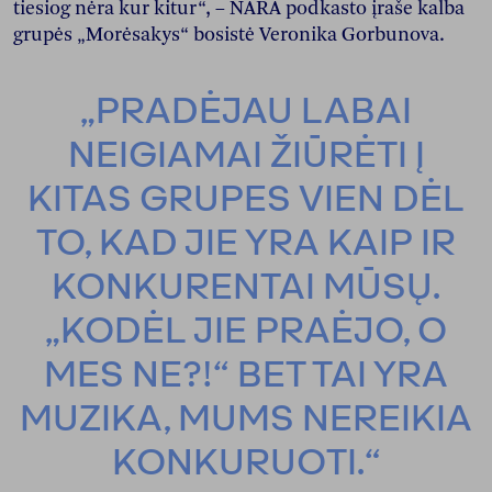
tiesiog nėra kur kitur“, – NARA podkasto įraše kalba
grupės „Morėsakys“ bosistė Veronika Gorbunova.
„PRADĖJAU LABAI
NEIGIAMAI ŽIŪRĖTI Į
KITAS GRUPES VIEN DĖL
TO, KAD JIE YRA KAIP IR
KONKURENTAI MŪSŲ.
„KODĖL JIE PRAĖJO, O
MES NE?!“ BET TAI YRA
MUZIKA, MUMS NEREIKIA
KONKURUOTI.“