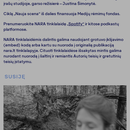
įrašų studijoje, garso režisierė – Justina Šimonytė.
Ciklą „Nauja scena“ iš dalies finansuoja Medijų rėmimų fondas.
Prenumeruokite NARA tinklalaidę
„Spotify“
ir kitose podkastų
platformose.
NARA tinklalaidėmis dalintis galima naudojant grotuvo įklijavimo
(embed) kodą arba kartu su nuoroda į originalią publikaciją
nara.lt tinklalapyje. Cituoti tinklalaidėse išsakytas mintis galima
nurodant nuorodą į šaltinį ir remiantis Autorių teisių ir gretutinių
teisių įstatymu.
SUSIJĘ