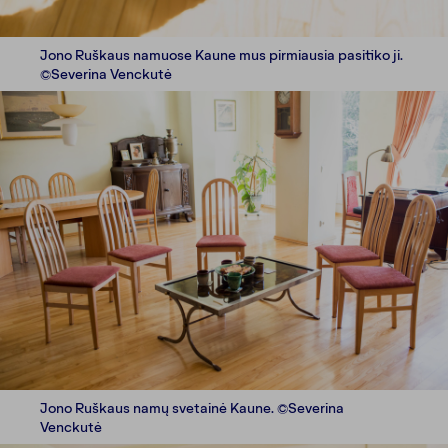
Jono Ruškaus namuose Kaune mus pirmiausia pasitiko ji.
©Severina Venckutė
Jono Ruškaus namų svetainė Kaune. ©Severina
Venckutė