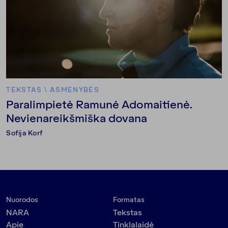
TEKSTAS
\
ASMENYBĖS
Paralimpietė Ramunė Adomaitienė.
Nevienareikšmiška dovana
Sofija Korf
Nuorodos
Formatas
NARA
Tekstas
Apie
Tinklalaidė