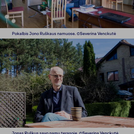
Pokalbis Jono Ruškaus namuose. ©Severina Venckutė
Jonas Ruškus savo namų terasoje. ©Severina Venckutė