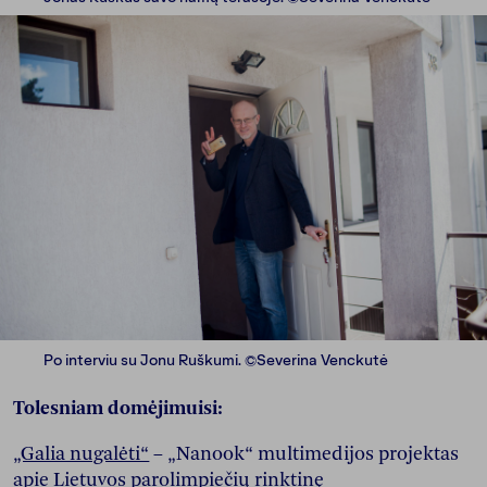
Po interviu su Jonu Ruškumi. ©Severina Venckutė
Tolesniam domėjimuisi:
„Galia nugalėti“
– „Nanook“ multimedijos projektas
apie Lietuvos parolimpiečių rinktinę