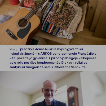
90-ųjų pradžioje Jonas Ruškus išvyko gyventi su
neįgaliais žmonėmis ARKOS bendruomenėje Prancūzijoje
– tai pakeitė jo gyvenimą. Epizodo pabaigoje kalbėjomės
apie religines šios bendruomenės ištakas ir religijos
santykį su žmogaus teisėmis. ©Severina Venckutė