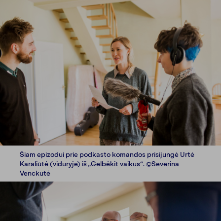
Šiam epizodui prie podkasto komandos prisijungė Urtė
Karaliūtė (viduryje) iš „Gelbėkit vaikus“. ©Severina
Venckutė