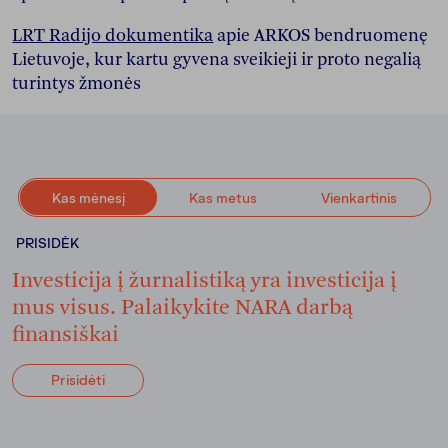
LRT Radijo dokumentika
apie ARKOS bendruomenę
Lietuvoje, kur kartu gyvena sveikieji ir proto negalią
turintys žmonės
Kas mėnesį
Kas metus
Vienkartinis
PRISIDĖK
Investicija į žurnalistiką yra investicija į
mus visus. Palaikykite NARA darbą
finansiškai
Prisidėti