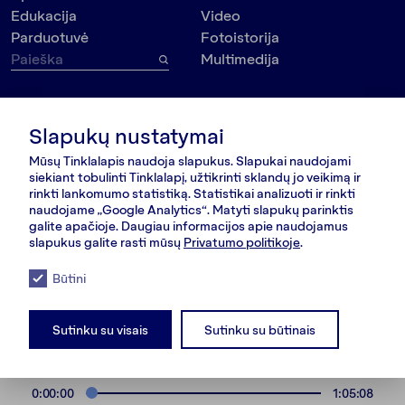
Edukacija
Video
Parduotuvė
Fotoistorija
Multimedija
Tema
Kontaktai
VšĮ Dokumedija
Slapukų nustatymai
Visuomenė
Kauno g. 5-12
Politika
Mūsų Tinklalapis naudoja slapukus. Slapukai naudojami
Vilnius 03215, Lietuva
Kultūra
siekiant tobulinti Tinklalapį, užtikrinti sklandų jo veikimą ir
nara@nara.lt
rinkti lankomumo statistiką. Statistikai analizuoti ir rinkti
Psichologija
naudojame „Google Analytics“. Matyti slapukų parinktis
Asmenybės
galite apačioje. Daugiau informacijos apie naudojamus
SEKITE MUS
Aplinkosauga
slapukus galite rasti mūsų
Privatumo politikoje
.
Būtini
© VšĮ Dokumedija 2020/26.
Privatumo politika
.
Bendrosios
Sutinku su visais
Sutinku su būtinais
sąlygos
.
RSS Feed
LT
RU
EN
0:00:00
1:05:08