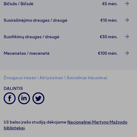
Bičiulis / Bičiulė
€5
mėn.
Susirašinėjimo draugas / draugė
€10
mėn.
Susitikimų draugas / draugė
€30
mėn.
Mecenatas / mecenatė
€100
mėn.
Žmogaus teisės
\
Aktyvizmas
\
Socialiniai klausimai
DALINTIS
Už balso įrašo studiją dėkojame
Nacionalinei Martyno Mažvydo
bibliotekai
.