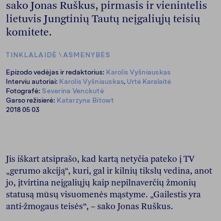
sako Jonas Ruškus, pirmasis ir vienintelis
lietuvis Jungtinių Tautų neįgaliųjų teisių
komitete.
TINKLALAIDĖ
\
ASMENYBĖS
Epizodo vedėjas ir redaktorius:
Karolis Vyšniauskas
Interviu autoriai:
Karolis Vyšniauskas
,
Urtė Karalaitė
Fotografė:
Severina Venckutė
Garso režisierė:
Katarzyna Bitowt
2018 05 03
Jis iškart atsiprašo, kad kartą netyčia pateko į TV
„gerumo akciją“, kuri, gal ir kilnių tikslų vedina, anot
jo, įtvirtina neįgaliųjų kaip nepilnaverčių žmonių
statusą mūsų visuomenės mąstyme. „Gailestis yra
anti-žmogaus teisės“, – sako Jonas Ruškus.