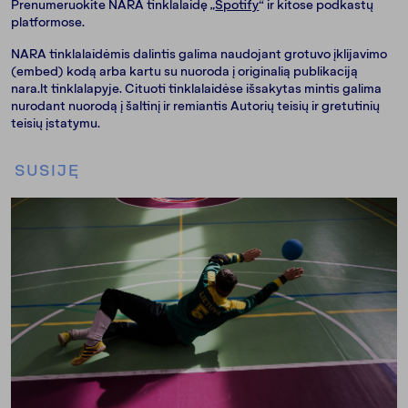
Prenumeruokite NARA tinklalaidę „
Spotify
“ ir kitose podkastų
platformose.
NARA tinklalaidėmis dalintis galima naudojant grotuvo įklijavimo
(embed) kodą arba kartu su nuoroda į originalią publikaciją
nara.lt tinklalapyje. Cituoti tinklalaidėse išsakytas mintis galima
nurodant nuorodą į šaltinį ir remiantis Autorių teisių ir gretutinių
teisių įstatymu.
SUSIJĘ