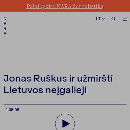
Palaikykite NARA žurnalistiką
Formatas
Tema
LT
LT
N
N
A
A
R
R
A
A
Sekite mus
Jonas Ruškus ir užmiršti
Lietuvos neįgalieji
1:05:08