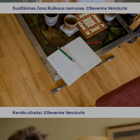
Susitikimas Jono Ruškaus namuose. ©Severina Venckutė
Karolio užrašai. ©Severina Venckutė