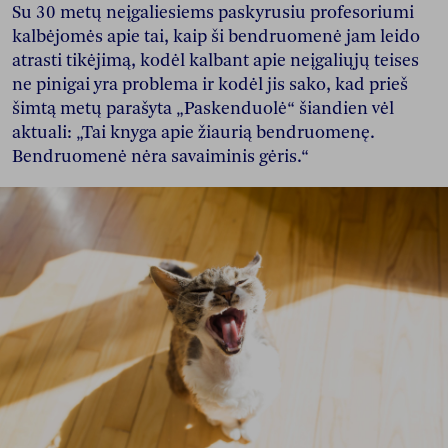
Su 30 metų neįgaliesiems paskyrusiu profesoriumi
kalbėjomės apie tai, kaip ši bendruomenė jam leido
atrasti tikėjimą, kodėl kalbant apie neįgaliųjų teises
ne pinigai yra problema ir kodėl jis sako, kad prieš
šimtą metų parašyta „Paskenduolė“ šiandien vėl
aktuali: „Tai knyga apie žiaurią bendruomenę.
Bendruomenė nėra savaiminis gėris.“