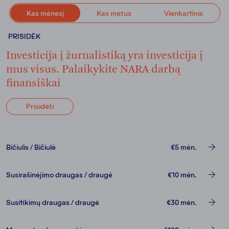
Kas mėnesį
Kas metus
Vienkartinis
PRISIDĖK
Investicija į žurnalistiką yra investicija į
mus visus. Palaikykite NARA darbą
finansiškai
Prisidėti
Bičiulis / Bičiulė
€5
mėn.
Susirašinėjimo draugas / draugė
€10
mėn.
Susitikimų draugas / draugė
€30
mėn.