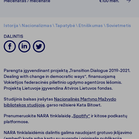
Mecenatas / mecenatė
€100
mėn.
Istorija
\
Nacionalizmas
\
Tapatybė
\
Etniškumas
\
Sovietmetis
DALINTIS
Parengta įgyvendinant projektą „Transition Dialogue 2019-2021.
Dealing with change in democratic ways“, finansuojamą
Vokietijos federacinės pilietinio ugdymo agentūros lėšomis.
Projektą Lietuvoje įgyvendina Atviros Lietuvos fondas.
Studijinis balsas įrašytas
Nacionalinės Martyno Mažvydo
bibliotekos studijoje
, garso režisierė Kata Bitowt.
Prenumeruokite NARA tinklalaidę
„Spotify“
ir kitose podkastų
platformose.
NARA tinklalaidėmis dalintis galima naudojant grotuvo įklijavimo
(embed) kodą arba kartu su nuoroda į originalią publikaciją