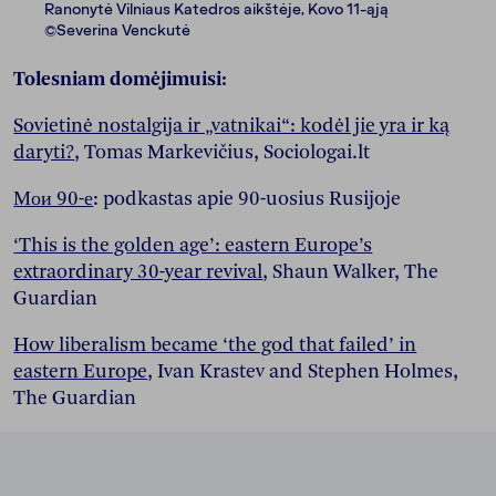
Ranonytė Vilniaus Katedros aikštėje, Kovo 11-ąją
©Severina Venckutė
Tolesniam domėjimuisi:
Sovietinė nostalgija ir „vatnikai“: kodėl jie yra ir ką
daryti?
, Tomas Markevičius, Sociologai.lt
Мои 90-е
: podkastas apie 90-uosius Rusijoje
‘This is the golden age’: eastern Europe’s
extraordinary 30-year revival
, Shaun Walker, The
Guardian
How liberalism became ‘the god that failed’ in
eastern Europe
, Ivan Krastev and Stephen Holmes,
The Guardian