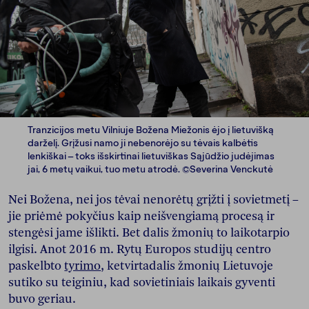
Tranzicijos metu Vilniuje Božena Miežonis ėjo į lietuvišką
darželį. Grįžusi namo ji nebenorėjo su tėvais kalbėtis
lenkiškai – toks išskirtinai lietuviškas Sąjūdžio judėjimas
jai, 6 metų vaikui, tuo metu atrodė. ©Severina Venckutė
Nei Božena, nei jos tėvai nenorėtų grįžti į sovietmetį –
jie priėmė pokyčius kaip neišvengiamą procesą ir
stengėsi jame išlikti. Bet dalis žmonių to laikotarpio
ilgisi. Anot 2016 m. Rytų Europos studijų centro
paskelbto
tyrimo
, ketvirtadalis žmonių Lietuvoje
sutiko su teiginiu, kad sovietiniais laikais gyventi
buvo geriau.