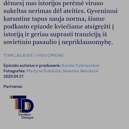
dėmesį nuo istorijos perėmė viruso
sukeltas nerimas dėl ateities. Gyvenimui
karantine tapus nauja norma, šiame
podkasto epizode kviečiame atsigręžti į
istoriją ir geriau suprasti tranziciją iš
sovietinio pasaulio į nepriklausomybę.
TINKLALAIDĖ
\
VISUOMENĖ
Epizodo autorius ir prodiuseris:
Karolis Vyšniauskas
Fotografės:
Martyna Šulskutė
,
Severina Venckutė
2020 04 21
Partneriai: