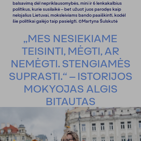
balsavimą dėl nepriklausomybės, mini ir 6 lenkakalbius
politikus, kurie susilaikė – bet užuot juos parodęs kaip
nelojalius Lietuvai, moksleiviams bando paaiškinti, kodėl
šie politikai galėjo taip pasielgti. ©Martyna Šulskutė
„MES NESIEKIAME
TEISINTI, MĖGTI, AR
NEMĖGTI. STENGIAMĖS
SUPRASTI.“ – ISTORIJOS
MOKYOJAS ALGIS
BITAUTAS