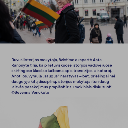
Buvusi istorijos mokytoja, švietimo ekspertė Asta
Ranonytė tiria, kaip lietuviškuose istorijos vadovėliuose
skirtingose klasėse kalbama apie trancizijos laikotarpį.
Anot jos, vyrauja „saugus“ naratyvas – bet, priešingai nei
daugelyje kitų disciplinų, istorijos mokytojai turi daug
laisvės pasakojimus praplėsti ir su mokiniais diskutuoti.
©Severina Venckutė