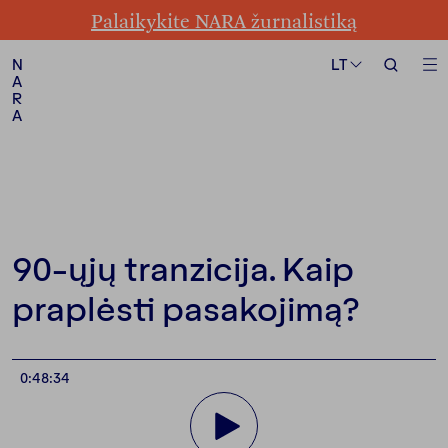
Palaikykite NARA žurnalistiką
Formatas
Tema
LT
LT
N
N
A
A
R
R
A
A
Sekite mus
90-ųjų tranzicija. Kaip
praplėsti pasakojimą?
0:48:34