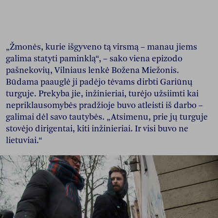
„Žmonės, kurie išgyveno tą virsmą – manau jiems
galima statyti paminklą“, – sako viena epizodo
pašnekovių, Vilniaus lenkė Božena Miežonis.
Būdama paauglė ji padėjo tėvams dirbti Gariūnų
turguje. Prekyba jie, inžinieriai, turėjo užsiimti kai
nepriklausomybės pradžioje buvo atleisti iš darbo –
galimai dėl savo tautybės. „Atsimenu, prie jų turguje
stovėjo dirigentai, kiti inžinieriai. Ir visi buvo ne
lietuviai.“