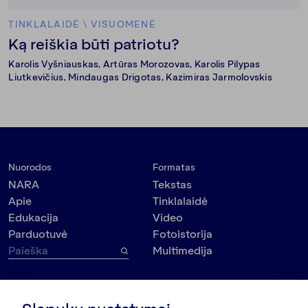
TINKLALAIDĖ
\
VISUOMENĖ
Ką reiškia būti patriotu?
Karolis Vyšniauskas
,
Artūras Morozovas
,
Karolis Pilypas 
Liutkevičius
,
Mindaugas Drigotas
, Kazimiras Jarmolovskis
Nuorodos
Formatas
NARA
Tekstas
Apie
Tinklalaidė
Edukacija
Video
Parduotuvė
Fotoistorija
Multimedija
Tema
Kontaktai
VšĮ Dokumedija
Visuomenė