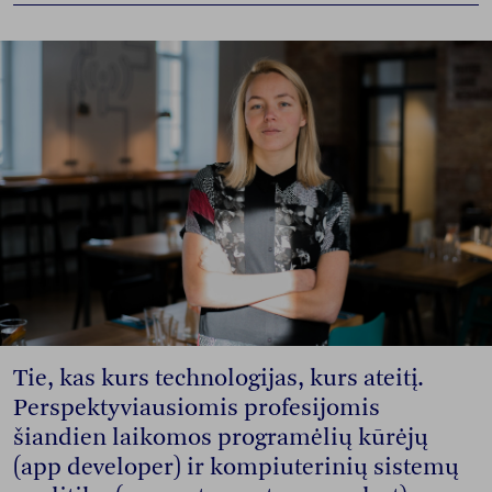
Tie, kas kurs technologijas, kurs ateitį.
Perspektyviausiomis profesijomis
šiandien laikomos programėlių kūrėjų
(app developer) ir kompiuterinių sistemų