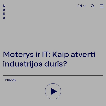
Medium
Topic
EN
EN
N
N
A
A
R
R
A
A
Follow us
Moterys ir IT: Kaip atverti
industrijos duris?
1:06:25