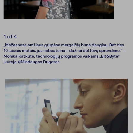
1
of 4
„Mažesnėse amžiaus grupėse mergaičių būna daugiau. Bet ties
10-aisiais metais, jos nebeateina – dažnai dėl tėvų sprendimo.“ –
Monika Katkutė, technologijų programos vaikams „Bit&Byte“
įkūrėja ©Mindaugas Drigotas