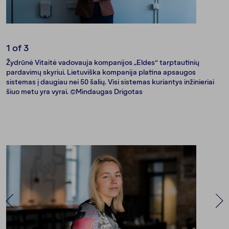
1
of 3
Žydrūnė Vitaitė vadovauja kompanijos „Eldes“ tarptautinių
pardavimų skyriui. Lietuviška kompanija platina apsaugos
sistemas į daugiau nei 50 šalių. Visi sistemas kuriantys inžinieriai
šiuo metu yra vyrai. ©Mindaugas Drigotas