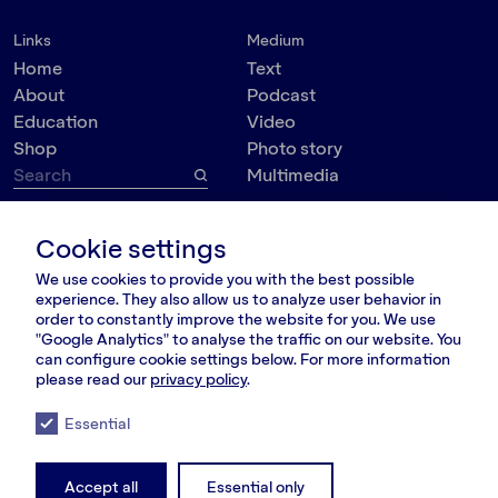
Links
Medium
Home
Text
About
Podcast
Education
Video
Shop
Photo story
Multimedia
Topic
Contact
Cookie settings
VšĮ Dokumedija
Society
We use cookies to provide you with the best possible
Kauno g. 5-12
Politics
experience. They also allow us to analyze user behavior in
Vilnius 03215, Lithuania
Culture
order to constantly improve the website for you. We use
nara@nara.lt
"Google Analytics" to analyse the traffic on our website. You
Psychology
can configure cookie settings below. For more information
Personalities
please read our
privacy policy
.
FOLLOW US
Environment
Essential
Accept all
Essential only