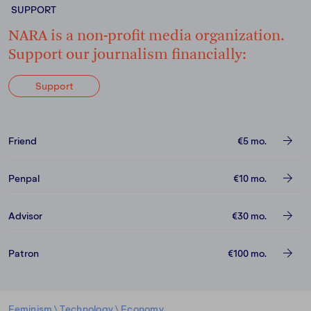
SUPPORT
NARA is a non-profit media organization.
Support our journalism financially:
Support
Friend
€5
mo.
Penpal
€10
mo.
Advisor
€30
mo.
Patron
€100
mo.
Feminism
\
Technology
\
Economy