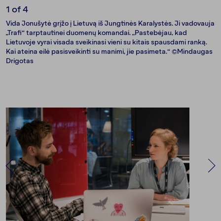
1
of 4
Vida Jonušytė grįžo į Lietuvą iš Jungtinės Karalystės. Ji vadovauja
„Trafi“ tarptautinei duomenų komandai. „Pastebėjau, kad
Lietuvoje vyrai visada sveikinasi vieni su kitais spausdami ranką.
Kai ateina eilė pasisveikinti su manimi, jie pasimeta.“ ©Mindaugas
Drigotas