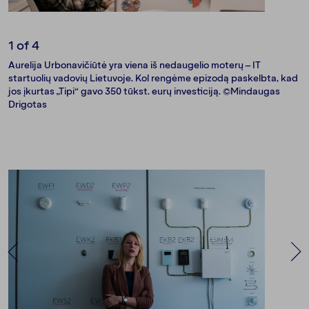
1
of 4
Aurelija Urbonavičiūtė yra viena iš nedaugelio moterų – IT
startuolių vadovių Lietuvoje. Kol rengėme epizodą paskelbta, kad
jos įkurtas „Tipi“ gavo 350 tūkst. eurų investiciją. ©Mindaugas
Drigotas