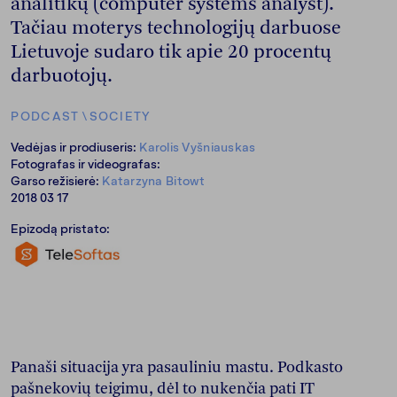
analitikų (computer systems analyst).
Tačiau moterys technologijų darbuose
Lietuvoje sudaro tik apie 20 procentų
darbuotojų.
PODCAST
\
SOCIETY
Vedėjas ir prodiuseris:
Karolis Vyšniauskas
Fotografas ir videografas:
Garso režisierė:
Katarzyna Bitowt
2018 03 17
Epizodą pristato:
Panaši situacija yra pasauliniu mastu. Podkasto
pašnekovių teigimu, dėl to nukenčia pati IT