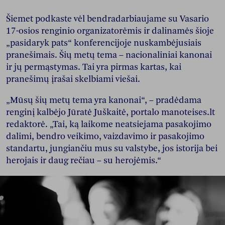
Šiemet podkaste vėl bendradarbiaujame su Vasario
17-osios renginio organizatorėmis ir dalinamės šioje
„pasidaryk pats“ konferencijoje nuskambėjusiais
pranešimais. Šių metų tema – nacionaliniai kanonai
ir jų permąstymas. Tai yra pirmas kartas, kai
pranešimų įrašai skelbiami viešai.
„Mūsų šių metų tema yra kanonai“, – pradėdama
renginį kalbėjo Jūratė Juškaitė, portalo manoteises.lt
redaktorė. „Tai, ką laikome neatsiejama pasakojimo
dalimi, bendro veikimo, vaizdavimo ir pasakojimo
standartu, jungiančiu mus su valstybe, jos istorija bei
herojais ir daug rečiau – su herojėmis.“