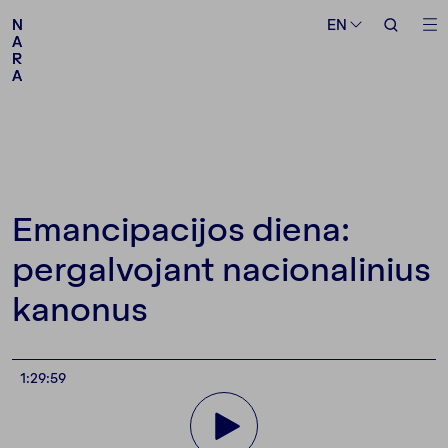
Medium
Topic
EN
EN
N
N
A
A
R
R
A
A
Follow us
Emancipacijos diena:
pergalvojant nacionalinius
kanonus
1:29:59