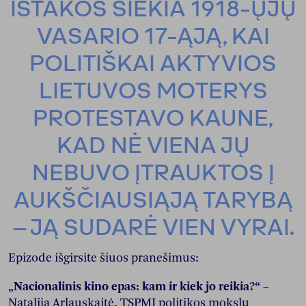
IŠTAKOS SIEKIA 1918-ŲJŲ
VASARIO 17-ĄJĄ, KAI
POLITIŠKAI AKTYVIOS
LIETUVOS MOTERYS
PROTESTAVO KAUNE,
KAD NĖ VIENA JŲ
NEBUVO ĮTRAUKTOS Į
AUKŠČIAUSIĄJĄ TARYBĄ
– JĄ SUDARĖ VIEN VYRAI.
Epizode išgirsite šiuos pranešimus:
„Nacionalinis kino epas: kam ir kiek jo reikia?“
–
Natalija Arlauskaitė, TSPMI politikos mokslų