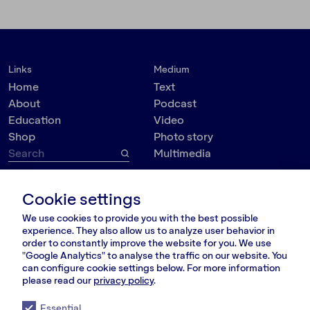
Links
Medium
Home
Text
About
Podcast
Education
Video
Shop
Photo story
Multimedia
Topic
Contact
Cookie settings
VšĮ Dokumedija
Society
We use cookies to provide you with the best possible
Kauno g. 5-12
Politics
experience. They also allow us to analyze user behavior in
Vilnius 03215, Lithuania
Culture
order to constantly improve the website for you. We use
nara@nara.lt
"Google Analytics" to analyse the traffic on our website. You
Psychology
can configure cookie settings below. For more information
Personalities
please read our
privacy policy
.
FOLLOW US
Environment
Essential