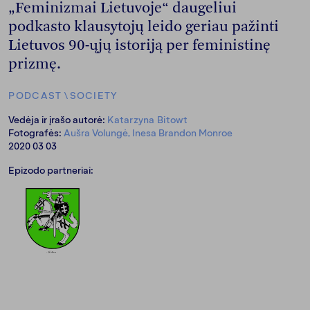
„Feminizmai Lietuvoje“ daugeliui
podkasto klausytojų leido geriau pažinti
Lietuvos 90-ųjų istoriją per feministinę
prizmę.
PODCAST
\
SOCIETY
Vedėja ir įrašo autorė:
Katarzyna Bitowt
Fotografės:
Aušra Volungė, Inesa Brandon Monroe
2020 03 03
Epizodo partneriai: