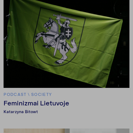
PODCAST
\
SOCIETY
Feminizmai Lietuvoje
Katarzyna Bitowt