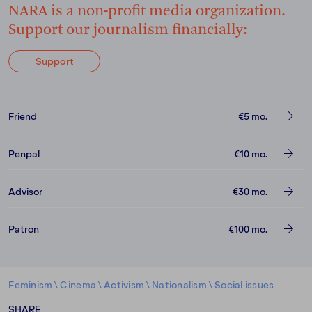
NARA is a non-profit media organization.
Support our journalism financially:
Support
Friend
€5
mo.
Penpal
€10
mo.
Advisor
€30
mo.
Patron
€100
mo.
Feminism
\
Cinema
\
Activism
\
Nationalism
\
Social issues
SHARE