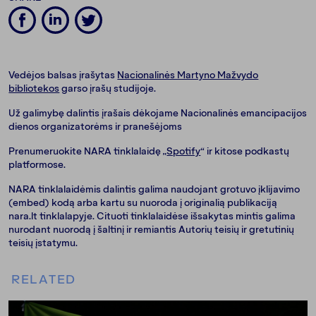
Vedėjos balsas įrašytas
Nacionalinės Martyno Mažvydo
bibliotekos
garso įrašų studijoje.
Už galimybę dalintis įrašais dėkojame Nacionalinės emancipacijos
dienos organizatorėms ir pranešėjoms
Prenumeruokite NARA tinklalaidę „
Spotify
“ ir kitose podkastų
platformose.
NARA tinklalaidėmis dalintis galima naudojant grotuvo įklijavimo
(embed) kodą arba kartu su nuoroda į originalią publikaciją
nara.lt tinklalapyje. Cituoti tinklalaidėse išsakytas mintis galima
nurodant nuorodą į šaltinį ir remiantis Autorių teisių ir gretutinių
teisių įstatymu.
RELATED