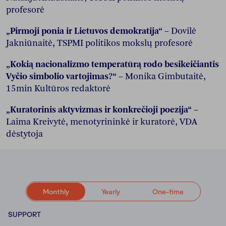
profesorė
„Pirmoji ponia ir Lietuvos demokratija“
– Dovilė
Jakniūnaitė, TSPMI politikos mokslų profesorė
„Kokią nacionalizmo temperatūrą rodo besikeičiantis
Vyčio simbolio vartojimas?“
– Monika Gimbutaitė,
15min Kultūros redaktorė
„Kuratorinis aktyvizmas ir konkrečioji poezija“
–
Laima Kreivytė, menotyrininkė ir kuratorė, VDA
dėstytoja
Monthly
Yearly
One-time
SUPPORT