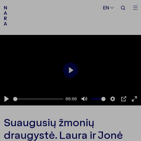
Medium
Topic
EN
EN
N
N
A
A
R
R
A
A
Follow us
Play
00:00
Suaugusių žmonių
draugystė. Laura ir Jonė