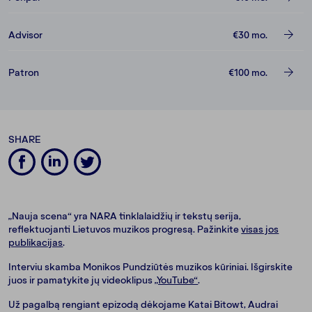
Advisor
€30
mo.
Patron
€100
mo.
SHARE
„Nauja scena“ yra NARA tinklalaidžių ir tekstų serija,
reflektuojanti Lietuvos muzikos progresą. Pažinkite
visas jos
publikacijas
.
Interviu skamba Monikos Pundziūtės muzikos kūriniai. Išgirskite
juos ir pamatykite jų videoklipus
„YouTube“
.
Už pagalbą rengiant epizodą dėkojame Katai Bitowt, Audrai