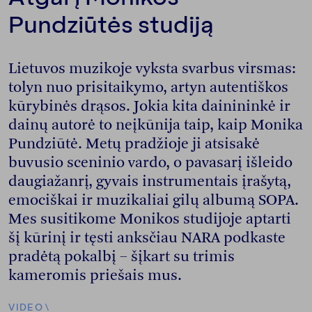
Pundziūtės studiją
Lietuvos muzikoje vyksta svarbus virsmas:
tolyn nuo prisitaikymo, artyn autentiškos
kūrybinės drąsos. Jokia kita dainininkė ir
dainų autorė to neįkūnija taip, kaip Monika
Pundziūtė. Metų pradžioje ji atsisakė
buvusio sceninio vardo, o pavasarį išleido
daugiažanrį, gyvais instrumentais įrašytą,
emociškai ir muzikaliai gilų albumą SOPA.
Mes susitikome Monikos studijoje aptarti
šį kūrinį ir tęsti anksčiau NARA podkaste
pradėtą pokalbį – šįkart su trimis
kameromis priešais mus.
VIDEO
\