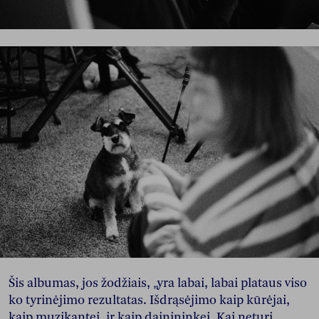
Šis albumas, jos žodžiais, „yra labai, labai plataus viso
ko tyrinėjimo rezultatas. Išdrąsėjimo kaip kūrėjai,
kaip muzikantei, ir kaip dainininkei. Kai neturi