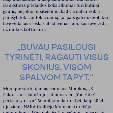
išankstinės prielaidos koks albumas turi būtinai
gautis, be jokio nusiteikimo, kad čia dabar reikia
parašyti tokią ar tokią dainą, tai pats gali nustebti kur
tave veda tas visiškas atsidavimas tam, kas tave veda
už rankos kol tu kuri.“
„BUVAU PASILGUSI
TYRINĖTI, RAGAUTI VISUS
SKONIUS, VISOM
SPALVOM TAPYT.“
Monique vardu dainas leidusios Monikos, „X
Faktoriaus“ laimėtojos, dainos vien „YouTube“
perklausytos virš 60 milijonų kartų. Bet, kaip 2024-
ųjų žiemą NARA-i kalbėjo Monika, ji drebėjo
dainuodama „Man nebaisu“, o užėmusi antrą vietą