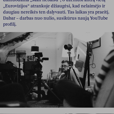
„Eurovizijos“ atrankoje džiaugėsi, kad nelaimėjo ir
daugiau nereikės ten dalyvauti. Tas laikas yra praeitį.
Dabar – darbas nuo nulio, susikūrus naują YouTube
profilį.