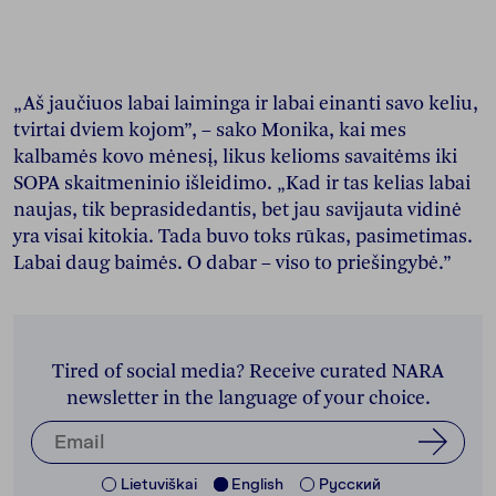
„Aš jaučiuos labai laiminga ir labai einanti savo keliu,
tvirtai dviem kojom”, – sako Monika, kai mes
kalbamės kovo mėnesį, likus kelioms savaitėms iki
SOPA skaitmeninio išleidimo. „Kad ir tas kelias labai
naujas, tik beprasidedantis, bet jau savijauta vidinė
yra visai kitokia. Tada buvo toks rūkas, pasimetimas.
Labai daug baimės. O dabar – viso to priešingybė.”
Tired of social media? Receive curated NARA
newsletter in the language of your choice.
Lietuviškai
English
Pусский