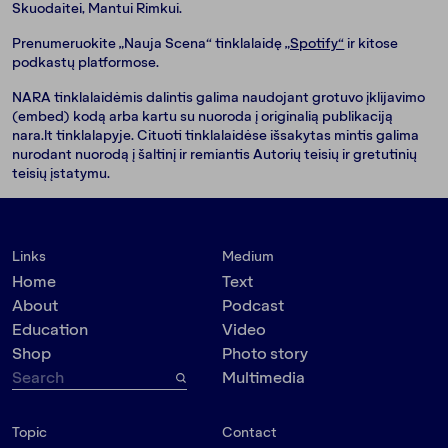
Skuodaitei, Mantui Rimkui.
Prenumeruokite „Nauja Scena“ tinklalaidę
„Spotify“
ir kitose
podkastų platformose.
NARA tinklalaidėmis dalintis galima naudojant grotuvo įklijavimo
(embed) kodą arba kartu su nuoroda į originalią publikaciją
nara.lt tinklalapyje. Cituoti tinklalaidėse išsakytas mintis galima
nurodant nuorodą į šaltinį ir remiantis Autorių teisių ir gretutinių
teisių įstatymu.
Links
Medium
Home
Text
About
Podcast
Education
Video
Shop
Photo story
Multimedia
Topic
Contact