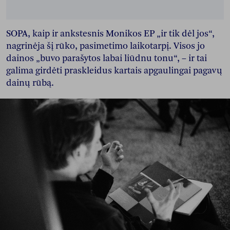
SOPA, kaip ir ankstesnis Monikos EP „ir tik dėl jos“,
nagrinėja šį rūko, pasimetimo laikotarpį. Visos jo
dainos „buvo parašytos labai liūdnu tonu“, – ir tai
galima girdėti praskleidus kartais apgaulingai pagavų
dainų rūbą.