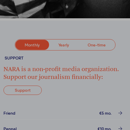
Monthly
Yearly
One-time
SUPPORT
NARA is a non-profit media organization.
Support our journalism financially:
Support
Friend
€5
mo.
Penpal
€10
mo.