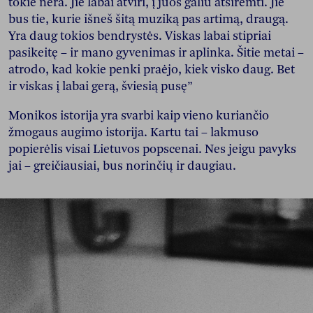
tokie nėra. Jie labai atviri, į juos galiu atsiremti. Jie
bus tie, kurie išneš šitą muziką pas artimą, draugą.
Yra daug tokios bendrystės. Viskas labai stipriai
pasikeitę – ir mano gyvenimas ir aplinka. Šitie metai –
atrodo, kad kokie penki praėjo, kiek visko daug. Bet
ir viskas į labai gerą, šviesią pusę”
Monikos istorija yra svarbi kaip vieno kuriančio
žmogaus augimo istorija. Kartu tai – lakmuso
popierėlis visai Lietuvos popscenai. Nes jeigu pavyks
jai – greičiausiai, bus norinčių ir daugiau.